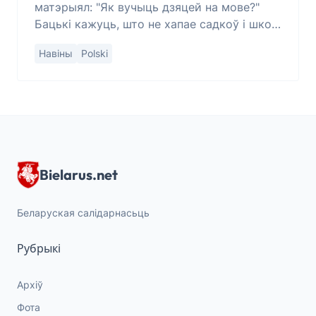
матэрыял: "Як вучыць дзяцей на мове?"
Бацькі кажуць, што не хапае садкоў і школ,
Мінадукацыі — жадаючых” Абмеркаваньне
Навіны
Polski
праблемаў беларускамоўн
Bielarus.net
Беларуская салідарнасьць
Рубрыкі
Архіў
Фота