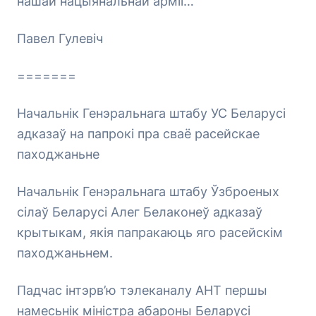
нашай нацыянальнай арміі…
Павел Гулевіч
=======
Начальнік Генэральнага штабу УС Беларусі
адказаў на папрокі пра сваё расейскае
паходжаньне
Начальнік Генэральнага штабу Ўзброеных
сілаў Беларусі Алег Белаконеў адказаў
крытыкам, якія папракаюць яго расейскім
паходжаньнем.
Падчас інтэрв’ю тэлеканалу АНТ першы
намесьнік міністра абароны Беларусі