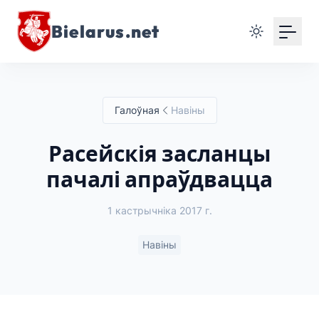
Bielarus.net
Галоўная
Навіны
Расейскія засланцы
пачалі апраўдвацца
1 кастрычніка 2017 г.
Навіны