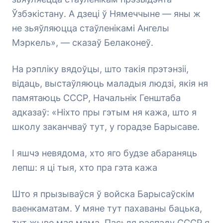
Ўзбэкістану. А дзеці ў Нямеччыне — яны ж
не зьяўляюцца стаўленікамі Ангелы
Мэркель», — сказаў Белаконеў.
На рэпліку вядоўцы, што такія прэтэнзіі,
відаць, выстаўляюць маладыя людзі, якія ня
памятаюць СССР, Начальнік Генштаба
адказаў: «Ніхто пры гэтым ня кажа, што я
школу заканчваў тут, у горадзе Барысаве.
І яшчэ невядома, хто яго будзе абараняць
лепш: я ці тыя, хто пра гэта кажа
Што я прызываўся ў войска Барысаўскім
ваенкаматам. У мяне тут пахаваны бацька,
тут жыве мая мама. Пасьля распаду СССР я