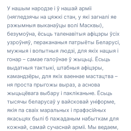
У нашым народзе і ў нашай арміі
(нягледзячы на цяжкі стан, у які загналі яе
рэжымныя выканаўцы волі Масквы),
безумоўна, ёсьць таленавітыя афіцэры ўсіх
узроўняў, перакананыя патрыёты Беларусі,
мужныя і вопытныя людзі, для якіх нацыя і
гонар – самае галоўнае ў жыцьці. Ёсьць
выдатныя тактыкі, штабныя афіцэры,
камандзёры, для якіх ваеннае мастацтва –
ня проста прыгожы выраз, а аснова
жыцьцёвага выбару і пакліканьне. Ёсьць
тысячы беларусаў у вайсковай уніформе,
якія па сваіх маральных і прафэсійных
якасьцях былі б пажаданым набыткам для
кожнай, самай сучаснай арміі. Мы ведаем,