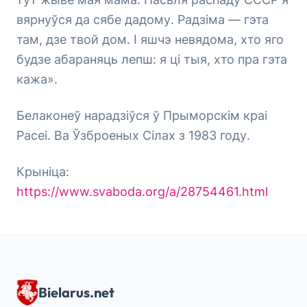
вярнуўся да сябе дадому. Радзіма — гэта
там, дзе твой дом. І яшчэ невядома, хто яго
будзе абараняць лепш: я ці тыя, хто пра гэта
кажа».
Белаконеў нарадзіўся ў Прыморскім краі
Расеі. Ва Ўзброеных Сілах з 1983 году.
Крыніца:
https://www.svaboda.org/a/28754461.html
Bielarus.net