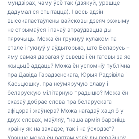
мундзірах, чаму ўсё так (дзякуй, урэшце
дадумаліся спытацца). І вось адзін
высокапастаўлены вайсковы дзеяч рэжыму
не стрымаўся і пачаў апраўдвацца ды
пярэчыць. Можа ён грукнуў кулаком па
стале і гукнуў у аўдыторыю, што Беларусь –
яму самая дарагая ў сьвеце і ён гатовы за яе
жыцьцё аддаць? Можа ён успомніў публічна
пра Давіда Гарадзенскага, Юрыя Радзівіла і
Касьцюшку, пра неўмяручую славу і
беларускую мілітарную традыцю? Можа ён
сказаў добрае слова пра беларускага
афіцэра і жаўнера? Можа нагадаў хаця б у
двух словах, маўляў, “наша армія бароніць
краіну як на захадзе, так і на ўсходзе”?
Урэшце можа ён раптам узяў ды перайшоў