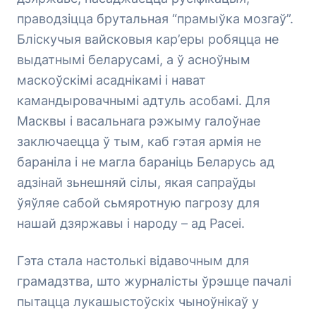
праводзіцца брутальная “прамыўка мозгаў”.
Бліскучыя вайсковыя кар’еры робяцца не
выдатнымі беларусамі, а ў асноўным
маскоўскімі асаднікамі і нават
камандыровачнымі адтуль асобамі. Для
Масквы і васальнага рэжыму галоўнае
заключаецца ў тым, каб гэтая армія не
бараніла і не магла бараніць Беларусь ад
адзінай зьнешняй сілы, якая сапраўды
ўяўляе сабой сьмяротную пагрозу для
нашай дзяржавы і народу – ад Расеі.
Гэта стала настолькі відавочным для
грамадзтва, што журналісты ўрэшце пачалі
пытацца лукашыстоўскіх чыноўнікаў у