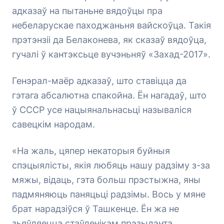
адказаў на пытаньне вядоўцы пра
небеларускае паходжаньня вайскоўца. Такія
прэтэнзіі да Белаконева, як сказаў вядоўца,
гучалі ў кантэксьце вучэньняў «Захад-2017».
Генэрал-маёр адказаў, што ставіцца да
гэтага абсалютна спакойна. Ён нагадаў, што
ў СССР усе нацыянальнасьці называліся
савецкім народам.
«На жаль, цяпер некаторыя буйныя
спэцыялісты, якія любяць нашу радзіму з-за
мяжы, відаць, гэта больш прэстыжна, яны
падмяняюць паняцьці радзімы. Вось у мяне
брат нарадзіўся ў Ташкенце. Ён жа не
зьяўляецца стаўленікам прэзыдэнта