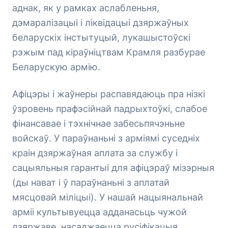
аднак, як у рамках аслабленьня,
дэмаралізацыі і ліквідацыі дзяржаўных
беларускіх інстытуцый, лукашыстоўскі
рэжым пад кіраўніцтвам Крамля разбурае
Беларускую армію.
Афіцэры і жаўнеры распавядаюць пра нізкі
ўзровень прафэсійнай падрыхтоўкі, слабое
фінансавае і тэхнічнае забесьпячэньне
войскаў. У параўнаньні з арміямі суседніх
краін дзяржаўная аплата за службу і
сацыяльныя гарантыі для афіцэраў мізэрныя
(ды нават і ў параўнаньні з аплатай
мясцовай міліцыі). У нашай нацыянальнай
арміі культывуецца адданасьць чужой
дзяржаве, насаджаецца русіфікацыя,