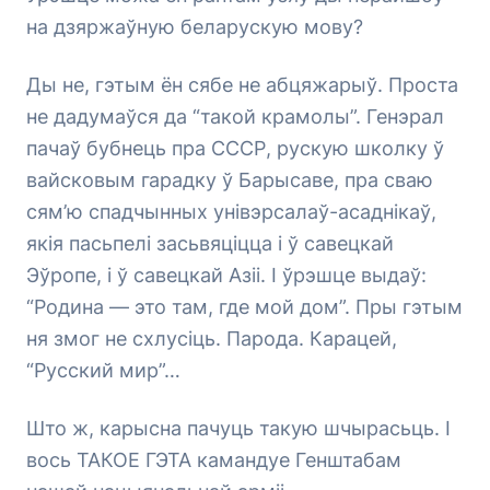
на дзяржаўную беларускую мову?
Ды не, гэтым ён сябе не абцяжарыў. Проста
не дадумаўся да “такой крамолы”. Генэрал
пачаў бубнець пра СССР, рускую школку ў
вайсковым гарадку ў Барысаве, пра сваю
сям’ю спадчынных унівэрсалаў-асаднікаў,
якія пасьпелі засьвяціцца і ў савецкай
Эўропе, і ў савецкай Азіі. І ўрэшце выдаў:
“Родина — это там, где мой дом”. Пры гэтым
ня змог не схлусіць. Парода. Карацей,
“Русский мир”…
Што ж, карысна пачуць такую шчырасьць. І
вось ТАКОЕ ГЭТА камандуе Генштабам