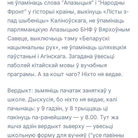
не ўпамінаць слова “Апазыцыя” і “Народны
Фронт” у гісторыі краіны, выкінуць «Лісты з-
пад шыбеніцы» Каліноўскага, не ўпамінаць
парляманцкую Апазыцыю БНФ ў Вярхоўным
Савеце, выключыць тэму «Беларускі
нацыянальны рух», не ўпамінаць шляхецкія
паўстаньні і Агінскага. Загадана ўвесьці
паболей кітайскай мовы ў вучэбныя
праграмы. А за кошт чаго? Ніхто ня ведае.
Вердыкт: зьмяніць пачатак заняткаў у
школе. Дыскусія, бо ніхто ня ведае, калі
пачынаць: у 9 гадзін, у 8 трыццаць ці
пакінуць па-ранейшаму — у 8.00. Тут жа
яшчэ адзін вердыкт зьверху — увесьці
школьную форму для вучняў (“усе павінны