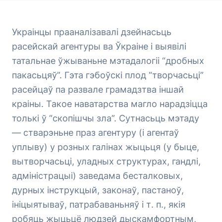
Украінцы прааналізавалі дзейнасьць
расейскай агентуры ва Ўкраіне і выявілі
татальнае ўжываньне мэтадалогіі “дробных
пакасьцяў”. Гэта гэбоўскі плод “творчасьці”
расейцаў па развале грамадзтва іншай
краіны. Такое наватарства магло нарадзіцца
толькі ў “скопішчы зла”. Сутнасьць мэтаду
— стварэньне праз агентуру (і агентаў
уплыву) у розных галінах жыцьця (у быце,
вытворчасьці, уладных структурах, гандлі,
адміністрацыі) заведама бесталковых,
дурных інструкцый, законаў, пастаноў,
ініцыятываў, патрабаваньняў і т. п., якія
робяць жыцьцё людзей дыскамфортным,