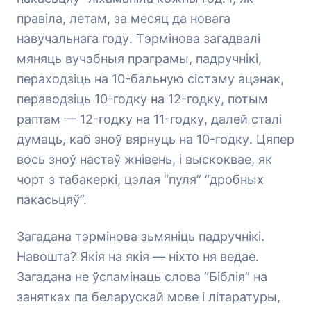
правіла, летам, за месяц да новага
навучальнага году. Тэрмінова загадвалі
мяняць вучэбныя праграмы, падручнікі,
пераходзіць на 10-бальную сістэму ацэнак,
пераводзіць 10-годку на 12-годку, потым
раптам — 12-годку на 11-годку, далей сталі
думаць, каб зноў вярнуць на 10-годку. Цяпер
вось зноў настаў жнівень, і выскоквае, як
чорт з табакеркі, цэлая “пуля” “дробных
пакасьцяў”.
Загадана тэрмінова зьмяніць падручнікі.
Навошта? Якія на якія — ніхто ня ведае.
Загадана не ўспамінаць слова “Біблія” на
занятках па беларускай мове і літаратуры,