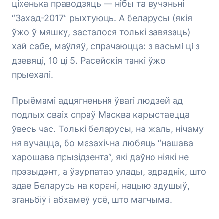
ціхенька праводзяць — нібы та вучэньні
“Захад-2017” рыхтуюць. А беларусы (якія
ўжо ў мяшку, засталося толькі завязаць)
хай сабе, маўляў, спрачаюцца: з васьмі ці з
дзевяці, 10 ці 5. Расейскія танкі ўжо
прыехалі.
Прыёмамі адцягненьня ўвагі людзей ад
подлых сваіх спраў Масква карыстаецца
ўвесь час. Толькі беларусы, на жаль, нічаму
ня вучацца, бо мазахічна любяць “нашава
харошава прызідзента”, які даўно ніякі не
прэзыдэнт, а ўзурпатар улады, здраднік, што
здае Беларусь на корані, нацыю здушыў,
зганьбіў і абхамеў усё, што магчыма.