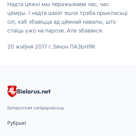
Надта цяжкі мы перажываем час, час
цемры. І надта шмат яшчэ трэба прыкласьці
сіл, каб збавіцца ад цёмнай навалы, што
стаіць ужо на парозе. Але збавімся.
20 жніўня 2017 г.Зянон ПАЗЬНЯК
Bielarus.net
Беларуская салідарнасьць
Рубрыкі