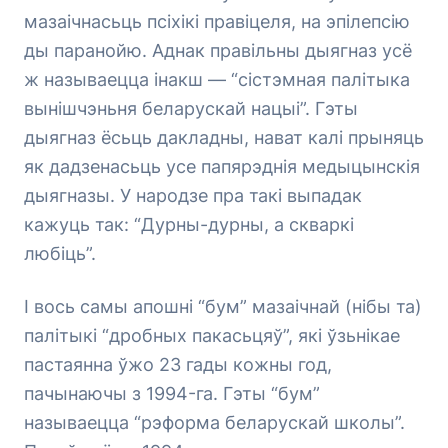
мазаічнасьць псіхікі правіцеля, на эпілепсію
ды паранойю. Аднак правільны дыягназ усё
ж называецца інакш — “сістэмная палітыка
вынішчэньня беларускай нацыі”. Гэты
дыягназ ёсьць дакладны, нават калі прыняць
як дадзенасьць усе папярэднія медыцынскія
дыягназы. У народзе пра такі выпадак
кажуць так: “Дурны-дурны, а скваркі
любіць”.
І вось самы апошні “бум” мазаічнай (нібы та)
палітыкі “дробных пакасьцяў”, які ўзьнікае
пастаянна ўжо 23 гады кожны год,
пачынаючы з 1994-га. Гэты “бум”
называецца “рэформа беларускай школы”.