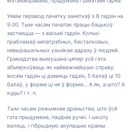
мэтанакіравана, прадумана і шматвектарна.
Уявім перавод пачатку заняткаў з 8 гадзін на
9.00. Тым часам пачатак працы бацькоў
застаецца — з васьмі гадзін. Колькі
праблемаў непатрэбных, бесталковых,
невырашальных узьнікае адразу ў людзей.
Грамадзтва вымушана цяпер усё гэта
абмяркоўваць як найважнейшую справу:
восем гадзін ці дзевяць гадзін, 5 балаў ці 10
балаў, у форме ці ня ў форме… А як, а што? А
куды? і т. п.
Тым часам рэжымнае драньства, што ўсё
гэта прыдумвае, пацірае ручкі. І школу
валяць, і гібрыдную акупацыю краіны