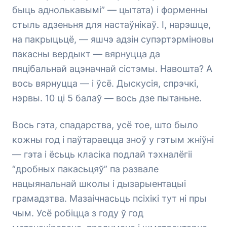
быць аднолькавымі” — цытата) і форменны
стыль адзеньня для настаўнікаў. І, нарэшце,
на пакрыцьцё, — яшчэ адзін супэртэрміновы
пакасны вердыкт — вярнуцца да
пяцібальнай ацэначнай сістэмы. Навошта? А
вось вярнуцца — і ўсё. Дыскусія, спрэчкі,
нэрвы. 10 ці 5 балаў — вось дзе пытаньне.
Вось гэта, спадарства, усё тое, што было
кожны год і паўтараецца зноў у гэтым жніўні
— гэта і ёсьць класіка подлай тэхналёгіі
“дробных пакасьцяў” па развале
нацыянальнай школы і дызарыентацыі
грамадзтва. Мазаічнасьць псіхікі тут ні пры
чым. Усё робіцца з году ў год