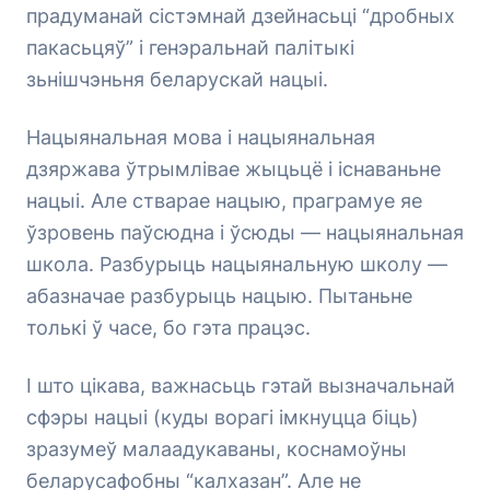
прадуманай сістэмнай дзейнасьці “дробных
пакасьцяў” і генэральнай палітыкі
зьнішчэньня беларускай нацыі.
Нацыянальная мова і нацыянальная
дзяржава ўтрымлівае жыцьцё і існаваньне
нацыі. Але стварае нацыю, праграмуе яе
ўзровень паўсюдна і ўсюды — нацыянальная
школа. Разбурыць нацыянальную школу —
абазначае разбурыць нацыю. Пытаньне
толькі ў часе, бо гэта працэс.
І што цікава, важнасьць гэтай вызначальнай
сфэры нацыі (куды ворагі імкнуцца біць)
зразумеў малаадукаваны, коснамоўны
беларусафобны “калхазан”. Але не