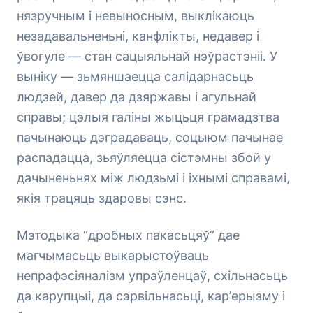
нязручным і невыносным, выклікаюць
незадавальненьні, канфлікты, недавер і
ўвогуле — стан сацыяльнай нэўрастэніі. У
выніку — зьмяншаецца салідарнасьць
людзей, давер да дзяржавы і агульнай
справы; цэлыя галіны жыцьця грамадзтва
пачынаюць дэградаваць, соцыюм пачынае
распадацца, зьяўляецца сістэмны збой у
дачыненьнях між людзьмі і іхнымі справамі,
якія трацяць здаровы сэнс.
Мэтодыка “дробных пакасьцяў” дае
магчымасьць выкарыстоўваць
непрафэсіяналізм упраўленцаў, схільнасьць
да карупцыі, да сэрвільнасьці, кар’ерызму і