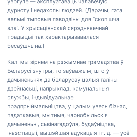
ўвогуле — эксплуатаваць чалавечую
дурноту і недахопы людзей. (Дарэчы, гэта
вельмі тыповыя паводзіны для “скопішча
зла”. У хрысьціянскай сярэднявечнай
традыцыі так характарызавалася
бесаўшчына.)
Калі мы зірнем на рэжымнае грамадзтва ў
Беларусі знутры, то заўважым, што ў
дачыненьнях да беларусаў цэлыя галіны
дзейнасьці, напрыклад, камунальныя
службы, індывідуальнае
прадпрыймальніцтва, у цэлым увесь бізнэс,
падаткавыя, мытныя, чарнобыльскія
дачыненьні, сьвінагадоўля, будаўніцтва,
інвэстыцыі, вышэйшая адукацыя і г. д. — усё