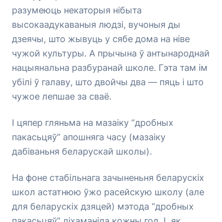
разумеюць некаторыя нібыта
высокаадукаваныя людзі, вучоныя ды
дзеячы, што жывуць у сябе дома на ніве
чужой культуры. А прычына ў антынароднай
нацыянальна разбуранай школе. Гэта там ім
убілі ў галаву, што двойчы два — пяць і што
чужое лепшае за сваё.
І цяпер гляньма на мазаіку “дробных
пакасьцяў” апошняга часу (мазаіку
дабіваньня беларускай школы).
На фоне стабільнага зачыненьня беларускіх
школ астатнюю ўжо расейскую школу (але
для беларускіх дзяцей) мэтода “дробных
пакасьцяў” ліхаманіла кожны год. І, як