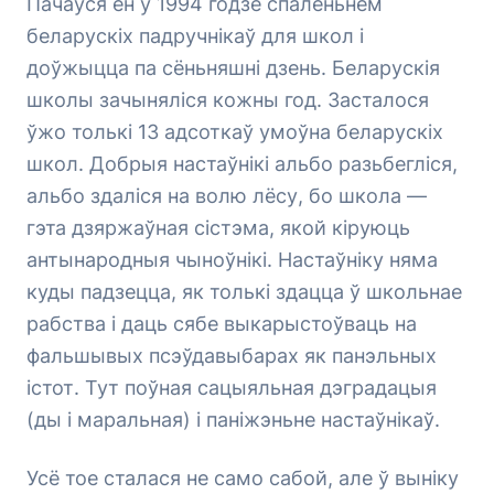
Пачаўся ён у 1994 годзе спаленьнем
беларускіх падручнікаў для школ і
доўжыцца па сёньняшні дзень. Беларускія
школы зачыняліся кожны год. Засталося
ўжо толькі 13 адсоткаў умоўна беларускіх
школ. Добрыя настаўнікі альбо разьбегліся,
альбо здаліся на волю лёсу, бо школа —
гэта дзяржаўная сістэма, якой кіруюць
антынародныя чыноўнікі. Настаўніку няма
куды падзецца, як толькі здацца ў школьнае
рабства і даць сябе выкарыстоўваць на
фальшывых псэўдавыбарах як панэльных
істот. Тут поўная сацыяльная дэградацыя
(ды і маральная) і паніжэньне настаўнікаў.
Усё тое сталася не само сабой, але ў выніку