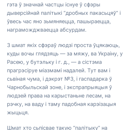
гэта ў значнай частцы існуе ў сфэры
дыверсійнай палітыкі “дробных пакасьцяў” і
ўвесь час яно зьмяняецца, пашыраецца,
награможджваецца абсурдам.
З шмат якіх сфэраў людзі проста ўцякаюць,
куды вочы глядзяць — за мяжу, ва Украіну, у
Расею, у бутэльку і г. д., — а сістэма
прагрэсіруе міазмамі надалей. Тут вам і
сьвіная чума, і дэкрэт №3, і гаспадарка ў
Чарнобыльскай зоне, і экспрапрыяцыя ў
людзей права на карыстаньне лесам, на
рэчку, на ваду і таму падобная карэізацыя
жыцьця.
Шмат хто сьпісвае такую “палітыку” на