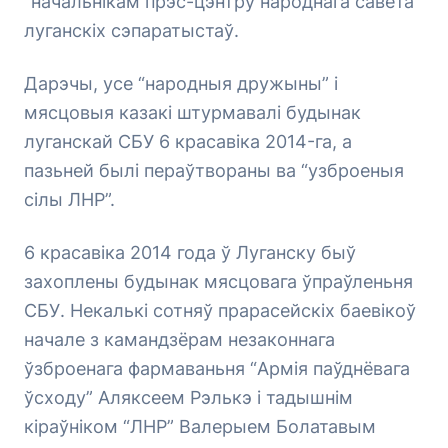
“начальнікам прэс-цэнтру народнага савета”
луганскіх сэпаратыстаў.
Дарэчы, усе “народныя дружыны” і
мясцовыя казакі штурмавалі будынак
луганскай СБУ 6 красавіка 2014-га, а
пазьней былі пераўтвораны ва “узброеныя
сілы ЛНР”.
6 красавіка 2014 года ў Луганску быў
захоплены будынак мясцовага ўпраўленьня
СБУ. Некалькі сотняў прарасейскіх баевікоў
начале з камандзёрам незаконнага
ўзброенага фармаваньня “Армія паўднёвага
ўсходу” Аляксеем Рэлькэ і тадышнім
кіраўніком “ЛНР” Валерыем Болатавым