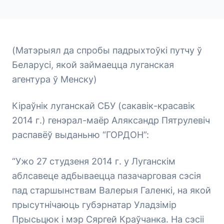
(Матэрыял да спробы падрыхтоўкі путчу ў
Беларусі, якой займаецца луганская
агентура ў Менску)
Кіраўнік луганскай СБУ (сакавік-красавік
2014 г.) генэрал-маёр Аляксандр Пятрулевіч
распавёў выданьню “ГОРДОН”:
“Ужо 27 студзеня 2014 г. у Луганскім
аблсавеце адбываецца пазачарговая сэсія
пад старшынствам Валерыя Галенкі, на якой
прысутнічаюць губэрнатар Уладзімір
Прысьцюк і мэр Сяргей Краўчанка. На сэсіі