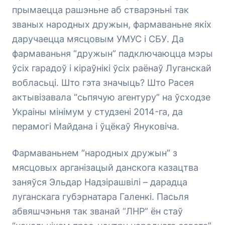
прымаецца рашэньне аб стварэньні так
званых народных дружын, фармаваньне якіх
даручаецца мясцовым УМУС і СБУ. Да
фармаваньня “дружын” падключаюцца мэры
ўсіх гарадоў і кіраўнікі ўсіх раёнаў Луганскай
вобласьці. Што гэта значыць? Што Расея
актывізавала “сьпячую агентуру” на ўсходзе
Украіны мінімум у студзені 2014-га, да
перамогі Майдана і ўцёкаў Януковіча.
Фармаваньнем “народных дружын” з
мясцовых арганізацый данскога казацтва
заняўся Эльдар Надзірашвілі – дарадца
луганскага губэрнатара Галенкі. Пасьля
абвяшчэньня так званай “ЛНР” ён стаў