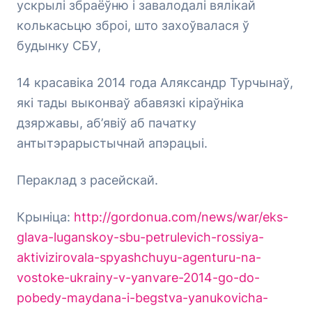
ускрылі збраёўню і завалодалі вялікай
колькасьцю зброі, што захоўвалася ў
будынку СБУ,
14 красавіка 2014 года Аляксандр Турчынаў,
які тады выконваў абавязкі кіраўніка
дзяржавы, аб’явіў аб пачатку
антытэрарыстычнай апэрацыі.
Пераклад з расейскай.
Крыніца:
http://gordonua.com/news/war/eks-
glava-luganskoy-sbu-petrulevich-rossiya-
aktivizirovala-spyashchuyu-agenturu-na-
vostoke-ukrainy-v-yanvare-2014-go-do-
pobedy-maydana-i-begstva-yanukovicha-