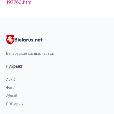
197763.html
Bielarus.net
Беларуская салідарнасьць
Рубрыкі
Архіў
Фота
Аўдыё
PDF Архіў