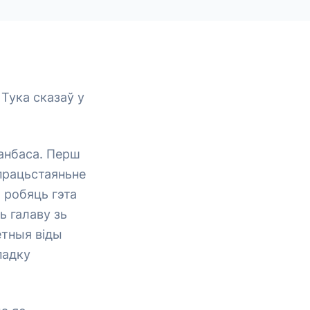
Тука сказаў у
Данбаса. Перш
упрацьстаяньне
 робяць гэта
ь галаву зь
етныя віды
падку