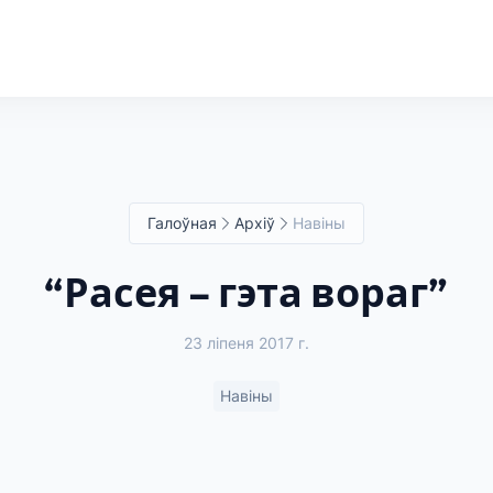
Галоўная
Архіў
Навіны
“Расея – гэта вораг”
23 ліпеня 2017 г.
Навіны