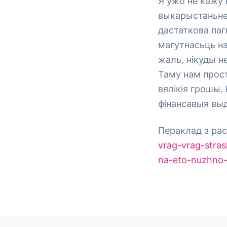
Я ўжо не кажу 
выкарыстаньне.
дастаткова паг
магутнасьць на
жаль, нікуды н
Таму нам прост
вялікія грошы.
фінансавыя выд
Пераклад з рас
vrag-vrag-stra
na-eto-nuzhno