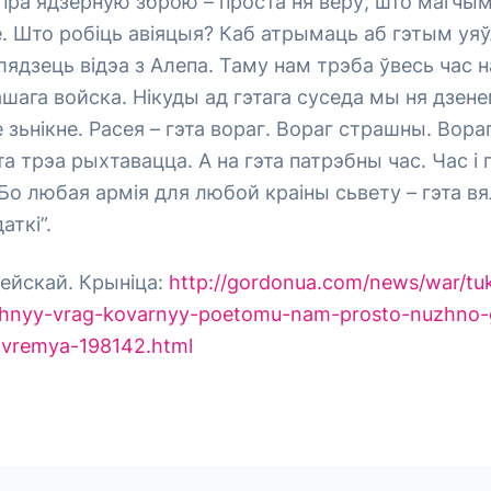
пра ядзерную зброю – проста ня веру, што магчым
 Што робіць авіяцыя? Каб атрымаць аб гэтым уяў
лядзець відэа з Алепа. Таму нам трэба ўвесь час
шага войска. Нікуды ад гэтага суседа мы ня дзенем
е зьнікне. Расея – гэта вораг. Вораг страшны. Вора
а трэа рыхтавацца. А на гэта патрэбны час. Час і
 Бо любая армія для любой краіны сьвету – гэта в
аткі”.
ейскай. Крыніца:
http://gordonua.com/news/war/tuk
shnyy-vrag-kovarnyy-poetomu-nam-prosto-nuzhno-g
-vremya-198142.html