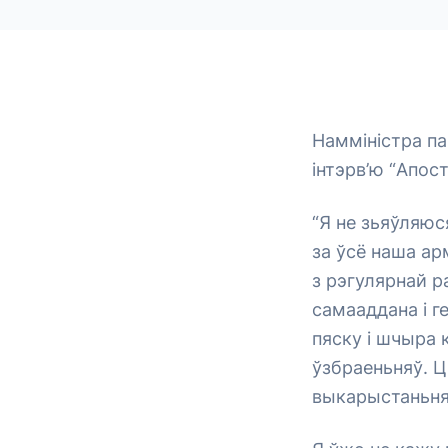
Намміністра па
інтэрв’ю “Апос
“Я не зьяўляюс
за ўсё наша ар
з рэгулярнай р
самааддана і г
пяску і шчыра 
ўзбраеньняў. Ц
выкарыстаньня 