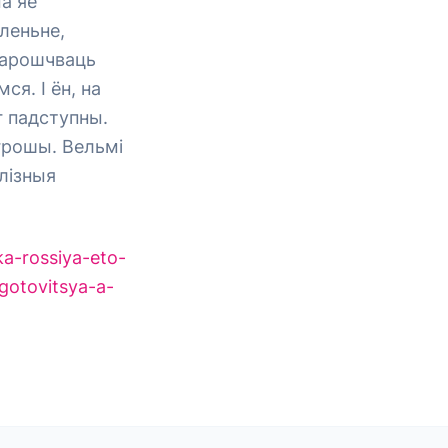
а яе
леньне,
 нарошчваць
ся. І ён, на
г падступны.
 грошы. Вельмі
ялізныя
a-rossiya-eto-
otovitsya-a-