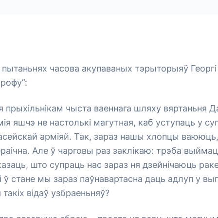
 пытаньнях часова акупаваных тэрыторыяў Георгі 
трофу”:
я прыхільнікам чыста ваеннага шляху вяртаньня 
мія яшчэ не настолькі магутная, каб уступаць у с
асейскай арміяй. Так, зараз нашы хлопцы ваююць,
ераічна. Але ў чарговы раз заклікаю: трэба выймац
казаць, што супраць нас зараз ня дзейнічаюць рак
і ў стане мы зараз паўнавартасна даць адлуп у вы
такіх відаў узбраеньняў?