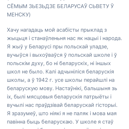
СЁМЫМ ЗЬЕЗЬДЗЕ БЕЛАРУСАЎ СЬВЕТУ Ў
МЕНСКУ)
Хачу нагадаць мой асабісты прыклад з
жыцьця і станаўленьня нас як нацыі і народа.
Я жыў у Беларусі пры польскай уладзе,
вучыўся і выхоўваўся ў польскай школе і ў
польскім духу, бо ні беларускіх, ні іншых
школ не было. Калі адчыніліся беларускія
школы, а ў 1942 г. усе школы перайшлі на
беларускую мову. Настаўнікі, бальшыня зь
іх, былі мясцовыя беларускія патрыёты і
вучылі нас праўдзівай беларускай гісторыі.
Я зразумеў, што ніякі я не паляк і мова мая
павінна быць беларускаю. У школе я стаў