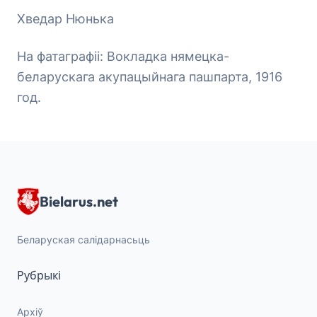
Хведар Нюнька
На фатаграфіі: Вокладка нямецка-
беларускага акупацыйнага пашпарта, 1916
год.
Bielarus.net
Беларуская салідарнасьць
Рубрыкі
Архіў