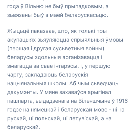
года ў Вільню не быў прыпадковым, а
зьвязаны быў з маёй беларускасьцю.
Жыцьцё паказвае, што, як толькі пры
акупацыях зьяўляюцца спрыяльныя ўмовы
(першая і другая сусьветныя войны)
беларусы здольныя арганізавацца і
змагацца за свае інтарэсы, і, у першую
чаргу, закладаюць беларускія
нацыянальныя школы. Аб чым сьведчаць
дакумэнты. У мяне захаваўся арыгінал
пашпарта, выдадзенага на Віленшчыне ў 1916
годзе на нямецкай і беларускай мове - ні на
рускай, ці польскай, ці летувіскай, а на
беларускай.