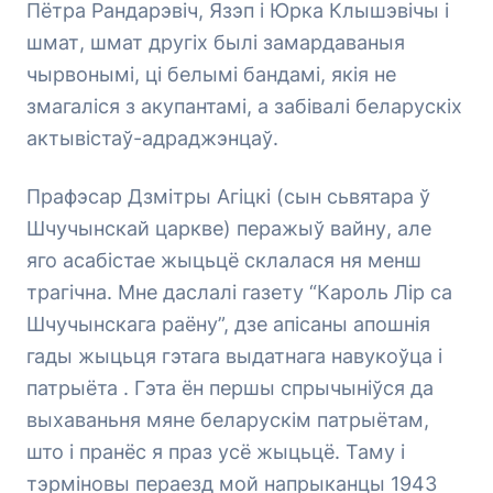
Пётра Рандарэвіч, Язэп і Юрка Клышэвічы і
шмат, шмат другіх былі замардаваныя
чырвонымі, ці белымі бандамі, якія не
змагаліся з акупантамі, а забівалі беларускіх
актывістаў-адраджэнцаў.
Прафэсар Дзмітры Агіцкі (сын сьвятара ў
Шчучынскай царкве) перажыў вайну, але
яго асабістае жыцьцё склалася ня менш
трагічна. Мне даслалі газету “Кароль Лір са
Шчучынскага раёну”, дзе апісаны апошнія
гады жыцьця гэтага выдатнага навукоўца і
патрыёта . Гэта ён першы спрычыніўся да
выхаваньня мяне беларускім патрыётам,
што і пранёс я праз усё жыцьцё. Таму і
тэрміновы пераезд мой напрыканцы 1943