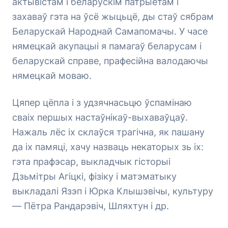
актывістам і беларускім патрыётам і
захаваў гэта на ўсё жыцьцё, ды стаў сябрам
Беларускай Народнай Самапомачы. У часе
нямецкай акупацыі я памагаў беларусам і
беларускай справе, прафесійна валодаючы
нямецкай моваю.
Цяпер цёпла і з удзячнасьцю ўспамінаю
сваіх першых настаўнікаў-выхаваўцаў.
Нажаль лёс іх склаўся трагічна, як пашану
да іх памяці, хачу назваць некаторых зь іх:
гэта прафэсар, выкладчык гісторыі
Дзьмітры Агіцкі, фізіку і матэматыку
выкладалі Язэп і Юрка Клышэвічы, культуру
— Пётра Рандарэвіч, Шляхтун і др.