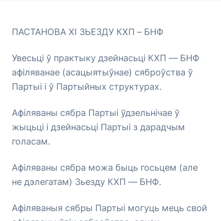
ПАСТАНОВА ХІ ЗЬЕЗДУ КХП – БНФ
Увесьці ў практыку дзейнасьці КХП — БНФ
афіляванае (асацыятыўнае) сяброўства ў
Партыі і ў Партыйных структурах.
Афіляваны сябра Партыі ўдзельнічае ў
жыцьці і дзейнасьці Партыі з дарадчым
голасам.
Афіляваны сябра можа быць госьцем (але
не дэлегатам) Зьезду КХП — БНФ.
Афіляваныя сябры Партыі могуць мець свой