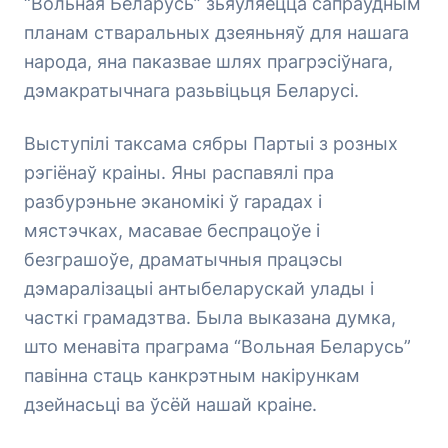
“Вольная Беларусь” зьяўляецца сапраўдным
планам стваральных дзеяньняў для нашага
народа, яна паказвае шлях прагрэсіўнага,
дэмакратычнага разьвіцьця Беларусі.
Выступілі таксама сябры Партыі з розных
рэгіёнаў краіны. Яны распавялі пра
разбурэньне эканомікі ў гарадах і
мястэчках, масавае беспрацоўе і
безграшоўе, драматычныя працэсы
дэмаралізацыі антыбеларускай улады і
часткі грамадзтва. Была выказана думка,
што менавіта праграма “Вольная Беларусь”
павінна стаць канкрэтным накірункам
дзейнасьці ва ўсёй нашай краіне.