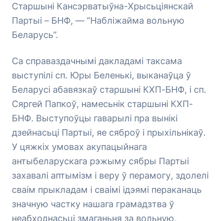
Старшыні Кансэрватыўна-Хрысьціянскай
Партыі – БНФ, — “Набліжайма вольную
Беларусь”.
Са справаздачнымі дакладамі таксама
выступілі сп. Юры Беленькі, выканаўца ў
Беларусі абавязкаў старшыні КХП-БНФ, і сп.
Сяргей Папкоў, намесьнік старшыні КХП-
БНФ. Выступоўцы гаварылі пра вынікі
дзейнасьці Партыі, яе сяброў і прыхільнікаў.
У цяжкіх умовах акупацыйнага
антыбеларускага рэжыму сябры Партыі
захавалі аптымізм і веру ў перамогу, здолелі
сваім прыкладам і сваімі ідэямі пераканаць
значную частку нашага грамадзтва ў
неабходнасьці змаганьня за вольную,