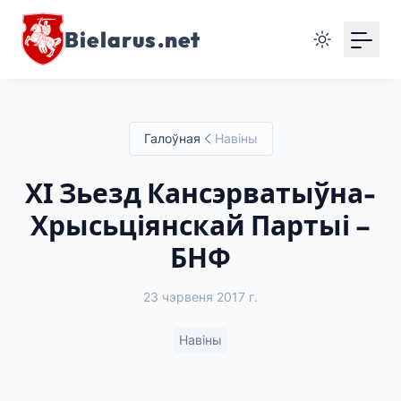
Bielarus.net
Галоўная
Навіны
ХІ Зьезд Кансэрватыўна-
Хрысьціянскай Партыі –
БНФ
23 чэрвеня 2017 г.
Навіны