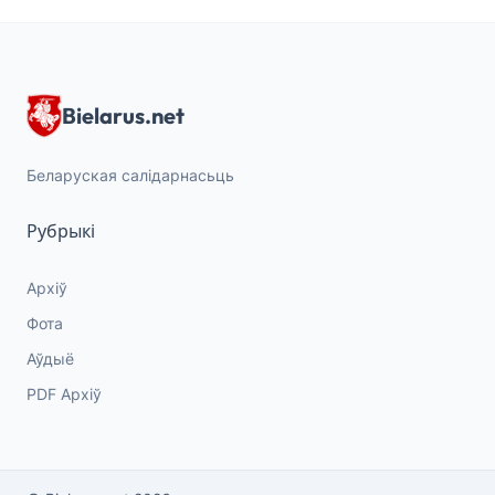
Bielarus.net
Беларуская салідарнасьць
Рубрыкі
Архіў
Фота
Аўдыё
PDF Архіў