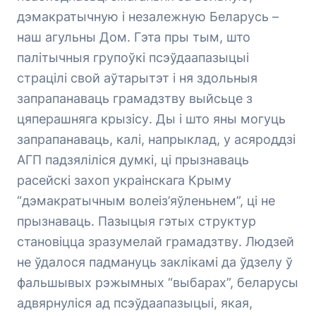
дэмакратычную і незалежную Беларусь –
наш агульны Дом. Гэта пры тым, што
палітычныя групоўкі псэўдаапазыцыі
страцілі свой аўтарытэт і ня здольныя
запрапанаваць грамадзтву выйсьце з
цяперашняга крызісу. Ды і што яны могуць
запрапанаваць, калі, напрыклад, у асяроддзі
АГП падзяліліся думкі, ці прызнаваць
расейскі захоп украінскага Крыму
“дэмакратычным волеіз’яўленьнем”, ці не
прызнаваць. Пазыцыя гэтых структур
становіцца зразумелай грамадзтву. Людзей
не ўдалося падмануць заклікамі да ўдзелу ў
фальшывых рэжымных “выбарах”, беларусы
адвярнуліся ад псэўдаапазыцыі, якая,