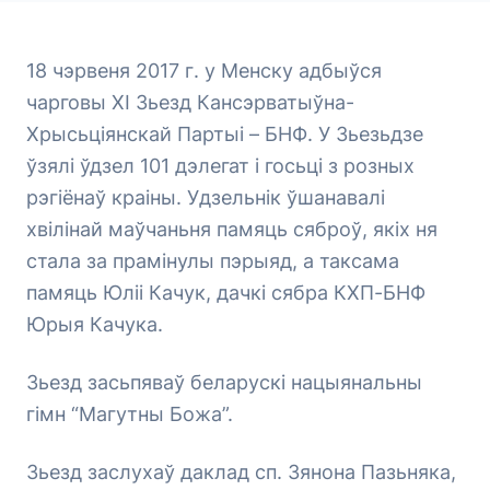
18 чэрвеня 2017 г. у Менску адбыўся
чарговы ХІ Зьезд Кансэрватыўна-
Хрысьціянскай Партыі – БНФ. У Зьезьдзе
ўзялі ўдзел 101 дэлегат і госьці з розных
рэгіёнаў краіны. Удзельнік ўшанавалі
хвілінай маўчаньня памяць сяброў, якіх ня
стала за прамінулы пэрыяд, а таксама
памяць Юліі Качук, дачкі сябра КХП-БНФ
Юрыя Качука.
Зьезд засьпяваў беларускі нацыянальны
гімн “Магутны Божа”.
Зьезд заслухаў даклад сп. Зянона Пазьняка,