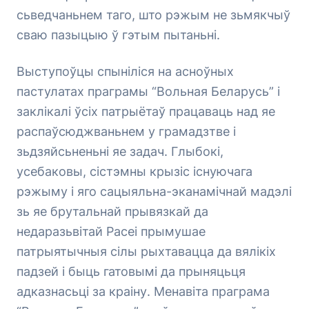
сьведчаньнем таго, што рэжым не зьмякчыў
сваю пазыцыю ў гэтым пытаньні.
Выступоўцы спыніліся на асноўных
пастулатах праграмы “Вольная Беларусь” і
заклікалі ўсіх патрыётаў працаваць над яе
распаўсюджваньнем у грамадзтве і
зьдзяйсьненьні яе задач. Глыбокі,
усебаковы, сістэмны крызіс існуючага
рэжыму і яго сацыяльна-эканамічнай мадэлі
зь яе брутальнай прывязкай да
недаразьвітай Расеі прымушае
патрыятычныя сілы рыхтавацца да вялікіх
падзей і быць гатовымі да прыняцьця
адказнасьці за краіну. Менавіта праграма