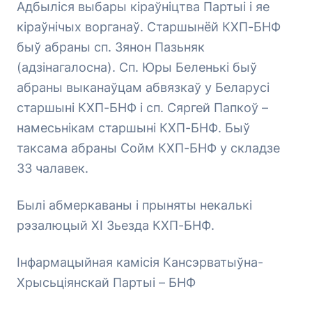
Адбыліся выбары кіраўніцтва Партыі і яе
кіраўнічых ворганаў. Старшынёй КХП-БНФ
быў абраны сп. Зянон Пазьняк
(адзінагалосна). Сп. Юры Беленькі быў
абраны выканаўцам абвязкаў у Беларусі
старшыні КХП-БНФ і сп. Сяргей Папкоў –
намесьнікам старшыні КХП-БНФ. Быў
таксама абраны Сойм КХП-БНФ у складзе
33 чалавек.
Былі абмеркаваны і прыняты некалькі
рэзалюцый ХІ Зьезда КХП-БНФ.
Інфармацыйная камісія Кансэрватыўна-
Хрысьціянскай Партыі – БНФ