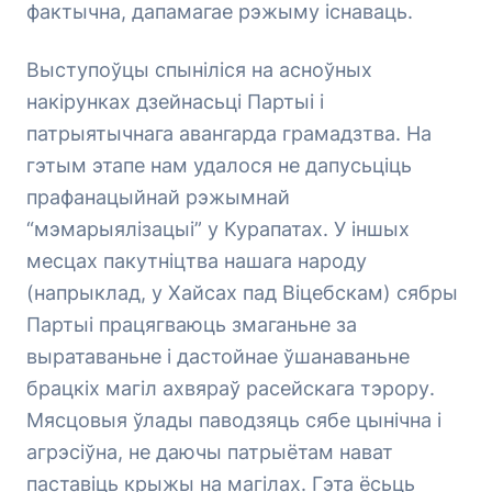
фактычна, дапамагае рэжыму існаваць.
Выступоўцы спыніліся на асноўных
накірунках дзейнасьці Партыі і
патрыятычнага авангарда грамадзтва. На
гэтым этапе нам удалося не дапусьціць
прафанацыйнай рэжымнай
“мэмарыялізацыі” у Курапатах. У іншых
месцах пакутніцтва нашага народу
(напрыклад, у Хайсах пад Віцебскам) сябры
Партыі працягваюць змаганьне за
выратаваньне і дастойнае ўшанаваньне
брацкіх магіл ахвяраў расейскага тэрору.
Мясцовыя ўлады паводзяць сябе цынічна і
агрэсіўна, не даючы патрыётам нават
паставіць крыжы на магілах. Гэта ёсьць