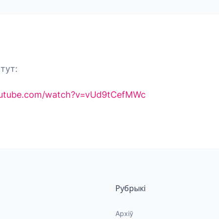
тут:
outube.com/watch?v=vUd9tCefMWc
Рубрыкі
Архіў