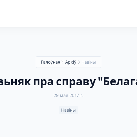
Галоўная
Архіў
Навіны
ьняк пра справу "Белаг
29 мая 2017 г.
Навіны