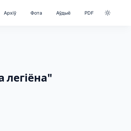
Архіў
Фота
Аўдыё
PDF
а легіёна"