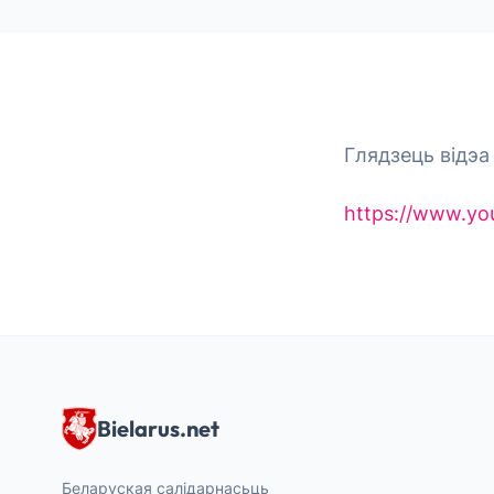
Глядзець відэа 
https://www.y
Bielarus.net
Беларуская салідарнасьць