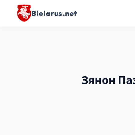
Bielarus.net
Зянон Паз