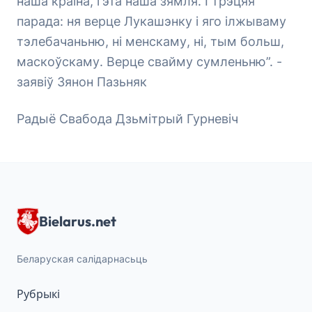
наша краіна, гэта наша зямля. І трэцяя
парада: ня верце Лукашэнку і яго ілжываму
тэлебачаньню, ні менскаму, ні, тым больш,
маскоўскаму. Верце свайму сумленьню”. -
заявіў Зянон Пазьняк
Радыё Свабода Дзьмітрый Гурневіч
Bielarus.net
Беларуская салідарнасьць
Рубрыкі