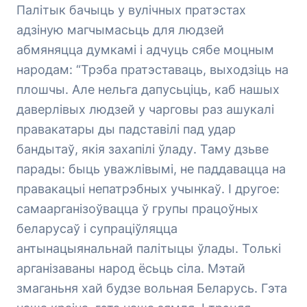
Палітык бачыць у вулічных пратэстах
адзіную магчымасьць для людзей
абмяняцца думкамі і адчуць сябе моцным
народам: “Трэба пратэставаць, выходзіць на
плошчы. Але нельга дапусьціць, каб нашых
даверлівых людзей у чарговы раз ашукалі
правакатары ды падставілі пад удар
бандытаў, якія захапілі ўладу. Таму дзьве
парады: быць уважлівымі, не паддавацца на
правакацыі непатрэбных учынкаў. І другое:
самаарганізоўвацца ў групы працоўных
беларусаў і супраціўляцца
антынацыянальнай палітыцы ўлады. Толькі
арганізаваны народ ёсьць сіла. Мэтай
змаганьня хай будзе вольная Беларусь. Гэта