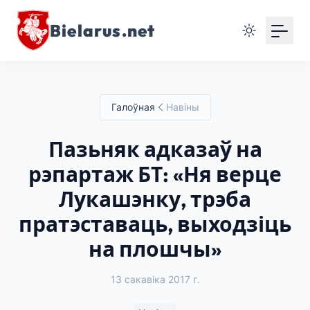
Bielarus.net
Галоўная
Навіны
Пазьняк адказаў на
рэпартаж БТ: «Ня верце
Лукашэнку, трэба
пратэставаць, выходзіць
на плошчы»
13 сакавіка 2017 г.