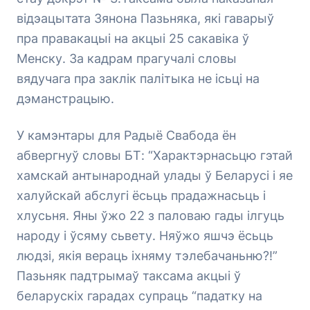
відэацытата Зянона Пазьняка, які гаварыў
пра правакацыі на акцыі 25 сакавіка ў
Менску. За кадрам прагучалі словы
вядучага пра заклік палітыка не ісьці на
дэманстрацыю.
У камэнтары для Радыё Свабода ён
абвергнуў словы БТ: “Характэрнасьцю гэтай
хамскай антынароднай улады ў Беларусі і яе
халуйскай абслугі ёсьць прадажнасьць і
хлусьня. Яны ўжо 22 з паловаю гады ілгуць
народу і ўсяму сьвету. Няўжо яшчэ ёсьць
людзі, якія вераць іхняму тэлебачаньню?!”
Пазьняк падтрымаў таксама акцыі ў
беларускіх гарадах супраць “падатку на