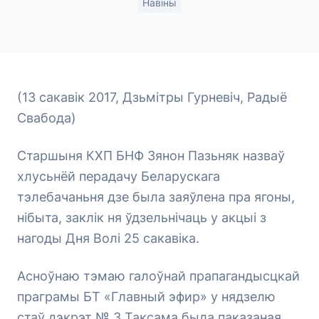
Навіны
(13 сакавік 2017, Дзьмітры Гурневіч, Радыё
Свабода)
Старшыня КХП БНФ Зянон Пазьняк назваў
хлусьнёй перадачу Беларускага
тэлебачаньня дзе была заяўлена пра ягоны,
нібыта, заклік ня ўдзельнічаць у акцыі з
нагоды Дня Волі 25 сакавіка.
Асноўнаю тэмаю галоўнай прапагандысцкай
праграмы БТ «Главный эфир» у нядзелю
стаў дэкрэт № 3.Таксама была паказаная