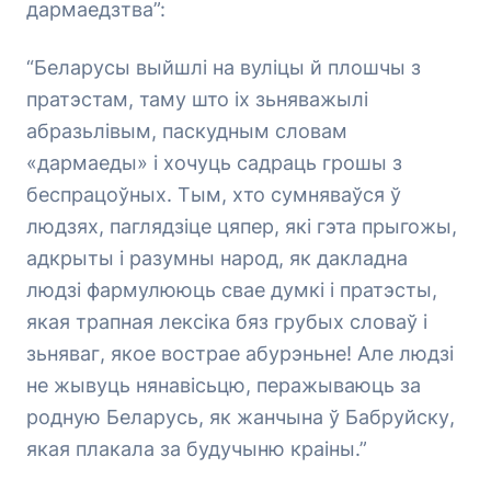
дармаедзтва”:
“Беларусы выйшлі на вуліцы й плошчы з
пратэстам, таму што іх зьняважылі
абразьлівым, паскудным словам
«дармаеды» і хочуць садраць грошы з
беспрацоўных. Тым, хто сумняваўся ў
людзях, паглядзіце цяпер, які гэта прыгожы,
адкрыты і разумны народ, як дакладна
людзі фармулююць свае думкі і пратэсты,
якая трапная лексіка бяз грубых словаў і
зьняваг, якое вострае абурэньне! Але людзі
не жывуць нянавісьцю, перажываюць за
родную Беларусь, як жанчына ў Бабруйску,
якая плакала за будучыню краіны.”