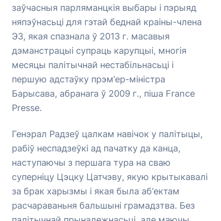
заўчасныя парляманцкія выбары і пэрыяд
няпэўнасьці для гэтай беднай краіны-члена
ЭЗ, якая спазнала ў 2013 г. масавыя
дэманстрацыі супраць карупцыі, многія
месяцы палітычнай нестабільнасьці і
першую адстаўку прэм’ер-міністра
Барысава, абранага ў 2009 г., піша France
Presse.
Генэрал Радзеў цалкам навічок у палітыцы,
рабіў неспадзеўкі ад пачатку да канца,
наступаючы з першага тура на сваю
суперніцу Цэцку Цатчэву, якую крытыкавалі
за брак харызмы і якая была аб’ектам
расчараваньня бальшыні грамадзтва. Без
палітычнай прыналежнасьці, але маючы