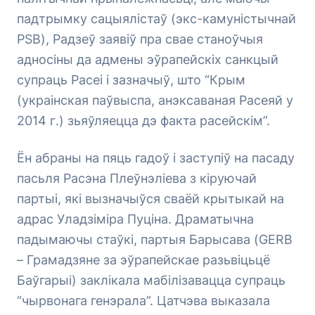
падтрымку сацыялістаў (экс-камуністычнай
PSB), Радзеў заявіў пра свае станоўчыя
адносіны да адмены эўрапейскіх санкцый
супраць Расеі і зазначыў, што “Крым
(украінская паўвыспа, анэксаваная Расеяй у
2014 г.) зьяўляецца дэ факта расейскім”.
Ён абраны на пяць гадоў і заступіў на пасаду
пасьля Расэна Плеўнэліева з кіруючай
партыі, які вызначыўся сваёй крытыкай на
адрас Уладзіміра Пуціна. Драматычна
падымаючы стаўкі, партыя Барысава (GERB
– Грамадзяне за эўрапейскае разьвіцьцё
Баўгарыі) заклікала мабілізавацца супраць
“чырвонага генэрала”. Цатчэва выказала