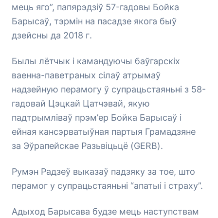
мець яго”, папярэдзіў 57-гадовы Бойка
Барысаў, тэрмін на пасадзе якога быў
дзейсны да 2018 г.
Былы лётчык і камандуючы баўгарскіх
ваенна-паветраных сілаў атрымаў
надзейную перамогу ў супрацьстаяньні з 58-
гадовай Цэцкай Цатчэвай, якую
падтрымліваў прэм’ер Бойка Барысаў і
ейная кансэрватыўная партыя Грамадзяне
за Эўрапейскае Разьвіцьцё (GERB).
Румэн Радзеў выказаў падзяку за тое, што
перамог у супрацьстаяньні “апатыі і страху”.
Адыход Барысава будзе мець наступствам