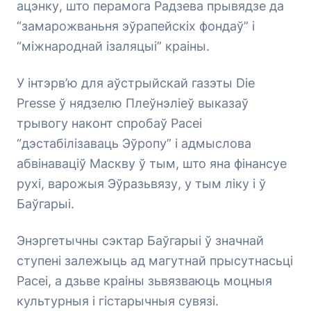
ацэнку, што перамога Радзева прывядзе да
“замарожваньня эўрапейскіх фондаў” і
“міжнароднай ізаляцыі” краіны.
У інтэрв’ю для аўстрыйскай газэты Die
Presse ў нядзелю Плеўнэліеў выказаў
трывогу наконт спробаў Расеі
“дэстабілізаваць Эўропу” і адмыслова
абвінаваціў Маскву ў тым, што яна фінансуе
рухі, варожыя Эўразьвязу, у тым ліку і ў
Баўгарыі.
Энэргетычны сэктар Баўгарыі ў значнай
ступені залежыць ад магутнай прысутнасьці
Расеі, а дзьве краіны зьвязваюць моцныя
культурныя і гістарычныя сувязі.