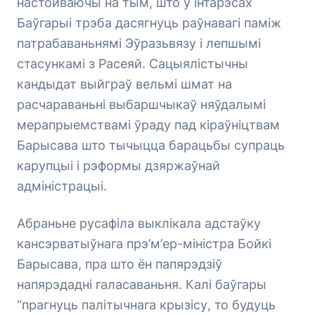
настойваючы на тым, што ў інтарэсах
Баўгарыі трэба дасягнуць раўнавагі паміж
патрабаваньнямі Эўразьвязу і лепшымі
стасункамі з Расеяй. Сацыялістычны
кандыдат выйграў вельмі шмат на
расчараваньні выбаршчыкаў няўдалымі
мерапрыемствамі ўраду пад кіраўніцтвам
Барысава што тычыцца барацьбы супраць
карупцыі і рэформы дзяржаўнай
адміністрацыі.
Абраньне русафіла выклікала адстаўку
кансэрватыўнага прэ’м’ер-міністра Бойкі
Барысава, пра што ён папярэдзіў
напярэдадні галасаваньня. Калі баўгары
“прагнуць палітычнага крызісу, то будуць