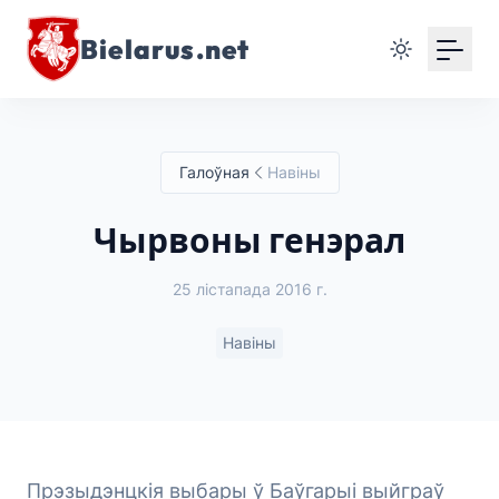
Bielarus.net
Галоўная
Навіны
Чырвоны генэрал
25 лістапада 2016 г.
Навіны
Прэзыдэнцкія выбары ў Баўгарыі выйграў