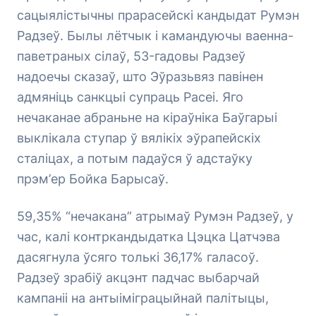
сацыялістычны прарасейскі кандыдат Румэн
Радзеў. Былы лётчык і камандуючы ваенна-
паветраных сілаў, 53-гадовы Радзеў
надоечы сказаў, што Эўразьвяз павінен
адмяніць санкцыі супраць Расеі. Яго
нечаканае абраньне на кіраўніка Баўгарыі
выклікала ступар ў вялікіх эўрапейскіх
сталіцах, а потым падаўся ў адстаўку
прэм’ер Бойка Барысаў.
59,35% “нечакана” атрымаў Румэн Радзеў, у
час, калі контркандыдатка Цэцка Цатчэва
дасягнула ўсяго толькі 36,17% галасоў.
Радзеў зрабіў акцэнт падчас выбарчай
кампаніі на антыіміграцыйнай палітыцы,