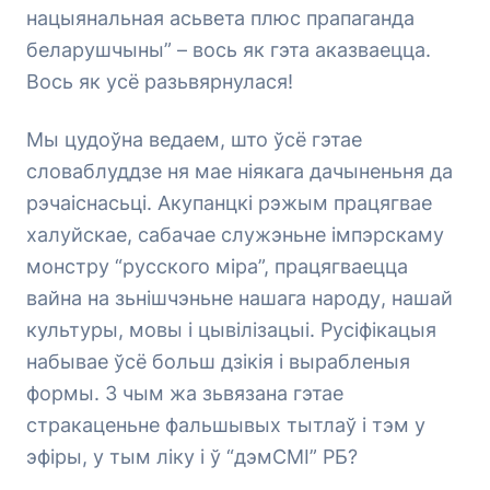
нацыянальная асьвета плюс прапаганда
беларушчыны” – вось як гэта аказваецца.
Вось як усё разьвярнулася!
Мы цудоўна ведаем, што ўсё гэтае
словаблуддзе ня мае ніякага дачыненьня да
рэчаіснасьці. Акупанцкі рэжым працягвае
халуйскае, сабачае служэньне імпэрскаму
монстру “русского міра”, працягваецца
вайна на зьнішчэньне нашага народу, нашай
культуры, мовы і цывілізацыі. Русіфікацыя
набывае ўсё больш дзікія і вырабленыя
формы. З чым жа зьвязана гэтае
стракаценьне фальшывых тытлаў і тэм у
эфіры, у тым ліку і ў “дэмСМІ” РБ?