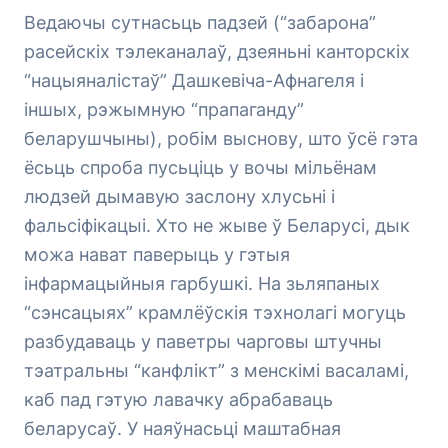
Ведаючы сутнасьць падзей (“забарона”
расейскіх тэлеканалаў, дзеяньні канторскіх
“нацыяналістаў” Дашкевіча-Афнагеля і
іншых, рэжымную “прапаганду”
беларушчыны), робім выснову, што ўсё гэта
ёсьць спроба пусьціць у вочы мільёнам
людзей дымавую заслону хлусьні і
фальсіфікацыі. Хто не жыве ў Беларусі, дык
можа нават паверыць у гэтыя
інфармацыйныя гарбушкі. На зьляпаных
“сэнсацыях” крамлёўскія тэхнолагі могуць
разбудаваць у паветры чарговы штучны
тэатральны “канфлікт” з менскімі васаламі,
каб пад гэтую лавачку абрабаваць
беларусаў. У наяўнасьці маштабная