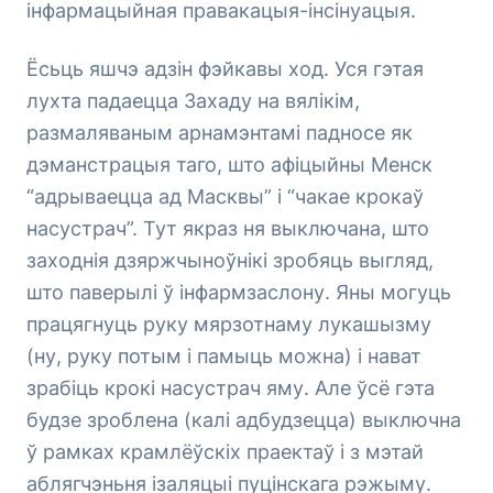
інфармацыйная правакацыя-інсінуацыя.
Ёсьць яшчэ адзін фэйкавы ход. Уся гэтая
лухта падаецца Захаду на вялікім,
размаляваным арнамэнтамі падносе як
дэманстрацыя таго, што афіцыйны Менск
“адрываецца ад Масквы” і “чакае крокаў
насустрач”. Тут якраз ня выключана, што
заходнія дзяржчыноўнікі зробяць выгляд,
што паверылі ў інфармзаслону. Яны могуць
працягнуць руку мярзотнаму лукашызму
(ну, руку потым і памыць можна) і нават
зрабіць крокі насустрач яму. Але ўсё гэта
будзе зроблена (калі адбудзецца) выключна
ў рамках крамлёўскіх праектаў і з мэтай
аблягчэньня ізаляцыі пуцінскага рэжыму.