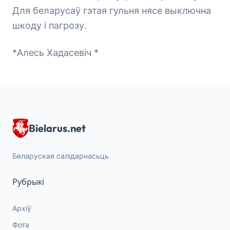
Для беларусаў гэтая гульня нясе выключна
шкоду і пагрозу.
*Алесь Хадасевіч *
Bielarus.net
Беларуская салідарнасьць
Рубрыкі
Архіў
Фота