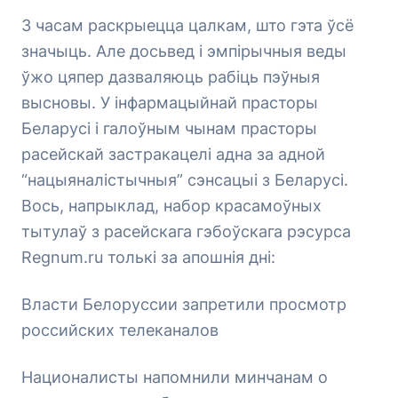
З часам раскрыецца цалкам, што гэта ўсё
значыць. Але досьвед і эмпірычныя веды
ўжо цяпер дазваляюць рабіць пэўныя
высновы. У інфармацыйнай прасторы
Беларусі і галоўным чынам прасторы
расейскай застракацелі адна за адной
“нацыяналістычныя” сэнсацыі з Беларусі.
Вось, напрыклад, набор красамоўных
тытулаў з расейскага гэбоўскага рэсурса
Regnum.ru толькі за апошнія дні:
Власти Белоруссии запретили просмотр
российских телеканалов
Националисты напомнили минчанам о