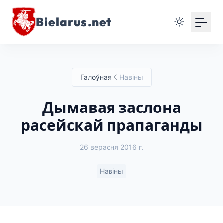
Bielarus.net
Галоўная
Навіны
Дымавая заслона
расейскай прапаганды
26 верасня 2016 г.
Навіны