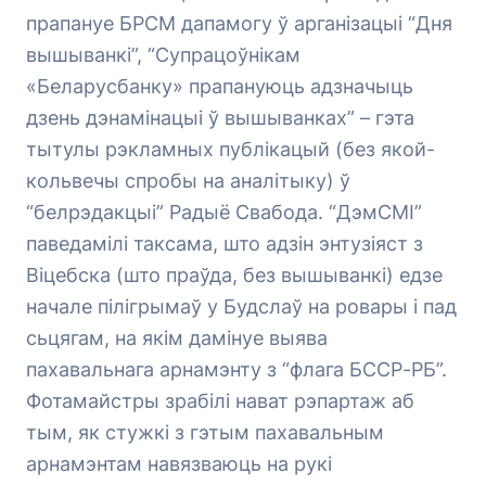
прапануе БРСМ дапамогу ў арганізацыі “Дня
вышыванкі”, “Супрацоўнікам
«Беларусбанку» прапануюць адзначыць
дзень дэнамінацыі ў вышыванках” – гэта
тытулы рэкламных публікацый (без якой-
кольвечы спробы на аналітыку) ў
“белрэдакцыі” Радыё Свабода. “ДэмСМІ”
паведамілі таксама, што адзін энтузіяст з
Віцебска (што праўда, без вышыванкі) едзе
начале пілігрымаў у Будслаў на ровары і пад
сьцягам, на якім дамінуе выява
пахавальнага арнамэнту з “флага БССР-РБ”.
Фотамайстры зрабілі нават рэпартаж аб
тым, як стужкі з гэтым пахавальным
арнамэнтам навязваюць на рукі