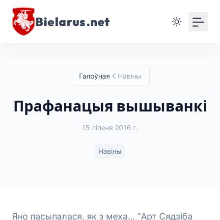
Bielarus.net
Галоўная
Навіны
Прафанацыя вышыванкі
15 ліпеня 2016 г.
Навіны
Яно пасыпалася, як з меха… “Арт Сядзіба