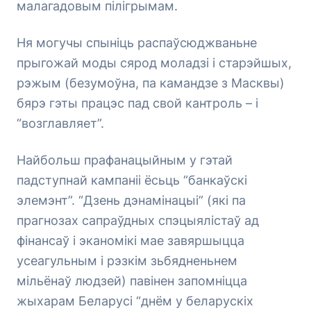
малагадовым пілігрымам.
Ня могучы спыніць распаўсюджваньне
прыгожай моды сярод моладзі і старэйшых,
рэжым (безумоўна, па камандзе з Масквы)
бярэ гэты працэс пад свой кантроль – і
“возглавляет”.
Найбольш прафанацыйным у гэтай
падступнай кампаніі ёсьць “банкаўскі
элемэнт”. “Дзень дэнамінацыі” (які па
прагнозах сапраўдных спэцыялістаў ад
фінансаў і эканомікі мае завяршыцца
усеагульным і рэзкім зьбядненьнем
мільёнаў людзей) павінен запомніцца
жыхарам Беларусі “днём у беларускіх