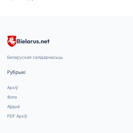
Bielarus.net
Беларуская салідарнасьць
Рубрыкі
Архіў
Фота
Аўдыё
PDF Архіў