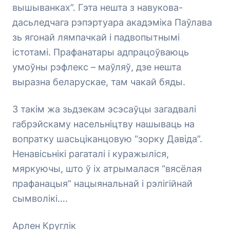
вышыванках”. Гэта нешта з навукова-
дасьледчага рэпэртуара акадэміка Паўлава
зь ягонай лямпачкай і падвопытнымі
істотамі. Прафанатары адпрацоўваюць
умоўны рэфлекс – маўляў, дзе нешта
выразна беларускае, там чакай бяды.
З такім жа зьдзекам эсэсаўцы загадвалі
габрэйскаму насельніцтву нашываць на
вопратку шасьціканцовую “зорку Давіда”.
Ненавісьнікі рагаталі і куражыліся,
мяркуючы, што ў іх атрымалася “вясёлая
прафанацыя” нацыянальнай і рэлігійнай
сымволікі….
Арлен Круглік