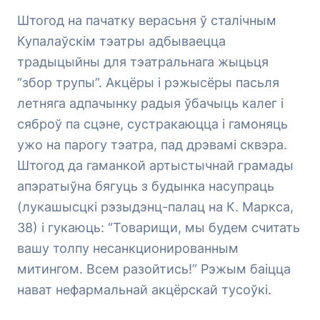
Штогод на пачатку верасьня ў сталічным
Купалаўскім тэатры адбываецца
традыцыйны для тэатральнага жыцьця
“збор трупы”. Акцёры і рэжысёры пасьля
летняга адпачынку радыя ўбачыць калег і
сяброў па сцэне, сустракаюцца і гамоняць
ужо на парогу тэатра, пад дрэвамі сквэра.
Штогод да гаманкой артыстычнай грамады
апэратыўна бягуць з будынка насупраць
(лукашысцкі рэзыдэнц-палац на К. Маркса,
38) і гукаюць: “Товарищи, мы будем считать
вашу толпу несанкционированным
митингом. Всем разойтись!” Рэжым баіцца
нават нефармальнай акцёрскай тусоўкі.