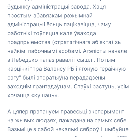
будынку адміністрацыі завода. Хаця
простым абавязкам рэжымнай
адміністрацыі ёсьць пацікавіцца, чаму
работнікі тоўпяцца каля ўвахода
прадпрыемства (стратэгічнага аб’екта) зь
нейкімі пабочнымі асобамі. Агэпісты начале
з Лебедько папазіравалі і сышлі. Потым
карцінкі “пра Валэнсу РБ і ягоную гераічную
сагу” былі апэратыўна перададзены
заходнім грантадаўцам. Стаўкі растуць, усім
хочацца «кушаць».
А цяпер прапануем правесьці экспэрымэнт
на жывых людзях, пажадана на самых сябе.
Вазьміце з сабой некалькі сяброў і шыбуйце