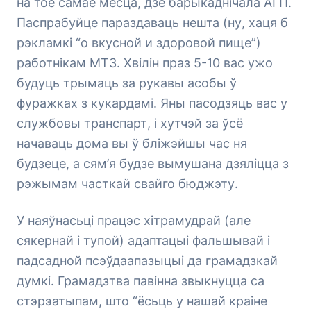
на тое самае месца, дзе барыкаднічала АГП.
Паспрабуйце параздаваць нешта (ну, хаця б
рэкламкі “о вкусной и здоровой пище”)
работнікам МТЗ. Хвілін праз 5-10 вас ужо
будуць трымаць за рукавы асобы ў
фуражках з кукардамі. Яны пасодзяць вас у
службовы транспарт, і хутчэй за ўсё
начаваць дома вы ў бліжэйшы час ня
будзеце, а сям’я будзе вымушана дзяліцца з
рэжымам часткай свайго бюджэту.
У наяўнасьці працэс хітрамудрай (але
сякернай і тупой) адаптацыі фальшывай і
падсадной псэўдаапазыцыі да грамадзкай
думкі. Грамадзтва павінна звыкнуцца са
стэрэатыпам, што “ёсьць у нашай краіне