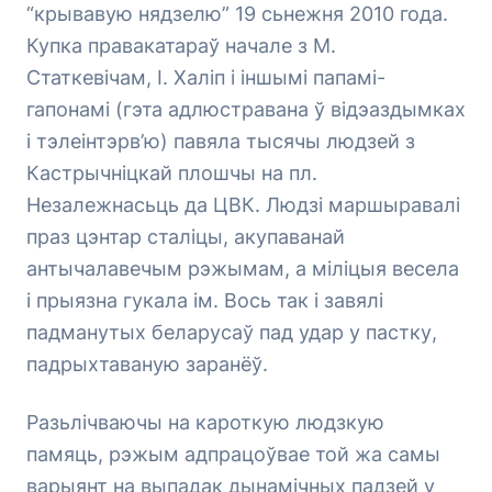
“крывавую нядзелю” 19 сьнежня 2010 года.
Купка правакатараў начале з М.
Статкевічам, І. Халіп і іншымі папамі-
гапонамі (гэта адлюстравана ў відэаздымках
і тэлеінтэрв’ю) павяла тысячы людзей з
Кастрычніцкай плошчы на пл.
Незалежнасьць да ЦВК. Людзі маршыравалі
праз цэнтар сталіцы, акупаванай
антычалавечым рэжымам, а міліцыя весела
і прыязна гукала ім. Вось так і завялі
падманутых беларусаў пад удар у пастку,
падрыхтаваную заранёў.
Разьлічваючы на кароткую людзкую
памяць, рэжым адпрацоўвае той жа самы
варыянт на выпадак дынамічных падзей у