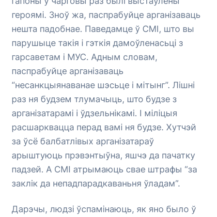
гапоны ў чарговы раз былі выстаўлены
героямі. Зноў жа, паспрабуйце арганізаваць
нешта падобнае. Паведамце ў СМІ, што вы
парушыце такія і гэткія дамоўленасьці з
гарсаветам і МУС. Адным словам,
паспрабуйце арганізаваць
“несанкцыянаванае шэсьце і мітынг”. Лішні
раз ня будзем тлумачыць, што будзе з
арганізатарамі і ўдзельнікамі. І міліцыя
расшарквацца перад вамі ня будзе. Хутчэй
за ўсё балбатлівых арганізатараў
арыштуюць прэвэнтыўна, яшчэ да пачатку
падзей. А СМІ атрымаюць свае штрафы “за
заклік да непадпарадкаваньня ўладам”.
Дарэчы, людзі ўспамінаюць, як яно было ў