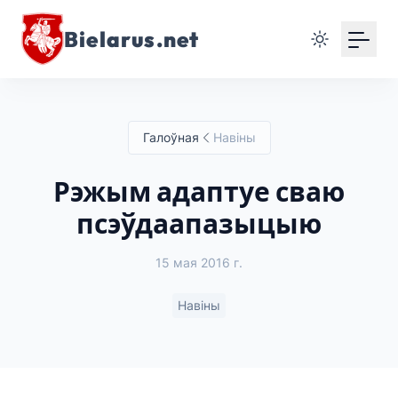
Bielarus.net
Галоўная
Навіны
Рэжым адаптуе сваю
псэўдаапазыцыю
15 мая 2016 г.
Навіны