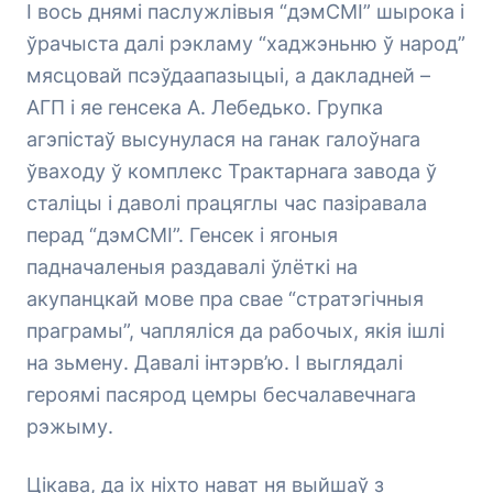
І вось днямі паслужлівыя “дэмСМІ” шырока і
ўрачыста далі рэкламу “хаджэньню ў народ”
мясцовай псэўдаапазыцыі, а дакладней –
АГП і яе генсека А. Лебедько. Групка
агэпістаў высунулася на ганак галоўнага
ўваходу ў комплекс Трактарнага завода ў
сталіцы і даволі працяглы час пазіравала
перад “дэмСМІ”. Генсек і ягоныя
падначаленыя раздавалі ўлёткі на
акупанцкай мове пра свае “стратэгічныя
праграмы”, чапляліся да рабочых, якія ішлі
на зьмену. Давалі інтэрв’ю. І выглядалі
героямі пасярод цемры бесчалавечнага
рэжыму.
Цікава, да іх ніхто нават ня выйшаў з