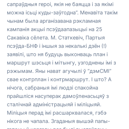
сапраўдныя героі, якія не баяцца і за якімі
можна ісьці куды-заўгодна”. Менавіта такім
чынам была арганізавана рэкламная
кампанія акцыі псэўдаапазыцыі на 25
Сакавіка сёлета. М. Статкевіч, Партыя
псэўда-БНФ і іншыя за некалькі дзён (!)
заявілі, што ня будуць выконваць план і
маршрут шэсьця і мітынгу, узгоднены імі з
рэжымам. Яны нават агучылі ў “дэмСМІ”
свае контрплан і контрмаршрут. І што? А
нічога, сабраныя імі людзі спакойна
прайшліся насуперак дамоўленасьцяў з
сталічнай адміністрацыяй і міліцыяй.
Міліцыя перад імі расшарквалася, гэбэ
нікога не чапала. Згаданыя вышэй папы-