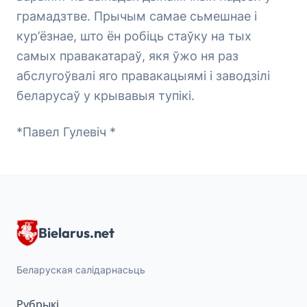
грамадзтве. Прычым самае сьмешнае і
кур’ёзнае, што ён робіць стаўку на тых
самых правакатараў, якя ўжо ня раз
абслугоўвалі яго правакацыямі і заводзілі
беларусаў у крывавыя тупікі.
*Павел Гулевіч *
Bielarus.net
Беларуская салідарнасьць
Рубрыкі