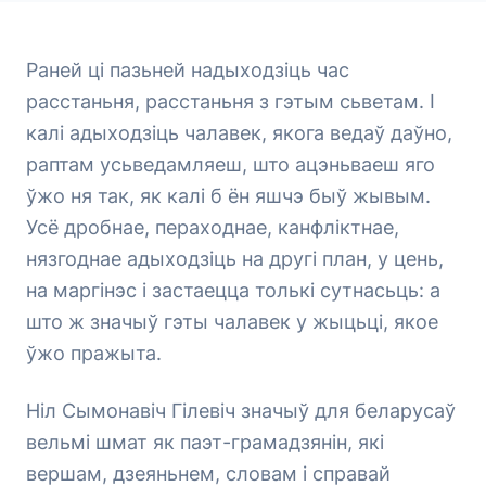
Раней ці пазьней надыходзіць час
расстаньня, расстаньня з гэтым сьветам. І
калі адыходзіць чалавек, якога ведаў даўно,
раптам усьведамляеш, што ацэньваеш яго
ўжо ня так, як калі б ён яшчэ быў жывым.
Усё дробнае, пераходнае, канфліктнае,
нязгоднае адыходзіць на другі план, у цень,
на маргінэс і застаецца толькі сутнасьць: а
што ж значыў гэты чалавек у жыцьці, якое
ўжо пражыта.
Ніл Сымонавіч Гілевіч значыў для беларусаў
вельмі шмат як паэт-грамадзянін, які
вершам, дзеяньнем, словам і справай