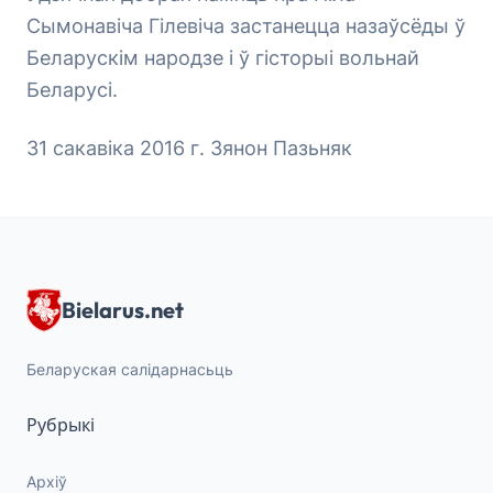
Сымонавіча Гілевіча застанецца назаўсёды ў
Беларускім народзе і ў гісторыі вольнай
Беларусі.
31 сакавіка 2016 г. Зянон Пазьняк
Bielarus.net
Беларуская салідарнасьць
Рубрыкі
Архіў