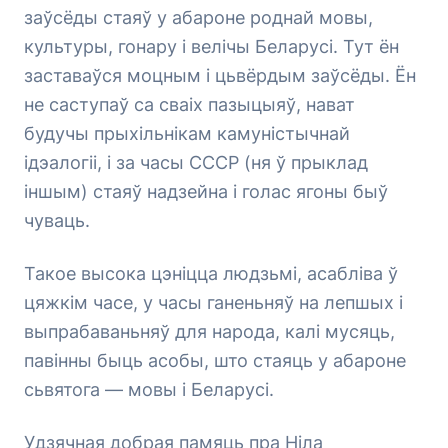
заўсёды стаяў у абароне роднай мовы,
культуры, гонару і велічы Беларусі. Тут ён
заставаўся моцным і цьвёрдым заўсёды. Ён
не саступаў са сваіх пазыцыяў, нават
будучы прыхільнікам камуністычнай
ідэалогіі, і за часы СССР (ня ў прыклад
іншым) стаяў надзейна і голас ягоны быў
чуваць.
Такое высока цэніцца людзьмі, асабліва ў
цяжкім часе, у часы ганеньняў на лепшых і
выпрабаваньняў для народа, калі мусяць,
павінны быць асобы, што стаяць у абароне
сьвятога — мовы і Беларусі.
Удзячная добрая памяць пра Ніла