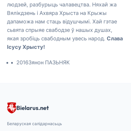
людзей, разбурыць чалавецтва. Няхай жа
Вялікдзень і Ахвяра Хрыста на Крыжы
дапаможа нам стаць відушчымі. Хай гэтае
сьвята спрыяе свабодзе ў нашых душах,
якая зробіць свабодным увесь народ.
Слава
Ісусу Хрысту!
2016Зянон ПАЗЬНЯК
Bielarus.net
Беларуская салідарнасьць