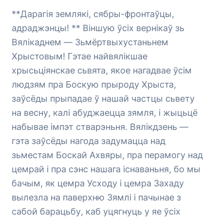
**
Дарагія землякі, сябры-фронтаўцы,
адраджэнцы!
** Віншую ўсіх вернікаў зь
Вялікаднем — Зьмёртвыхустаньнем
Хрыстовым! Гэтае найвялікшае
хрысьціянскае сьвята, якое нагадвае ўсім
людзям пра Боскую прыроду Хрыста,
заўсёды прыпадае ў нашай частцы сьвету
на весну, калі абуджаецца зямля, і жыцьцё
набывае імпэт стварэньня. Вялікдзень —
гэта заўсёды нагода задумацца над
зьместам Боскай Ахвяры, пра перамогу над
цемрай і пра сэнс нашага існаваньня, бо мы
бачым, як цемра Усходу і цемра Захаду
вылезла на паверхню Зямлі і пачынае з
сабой барацьбу, каб уцягнуць у яе ўсіх