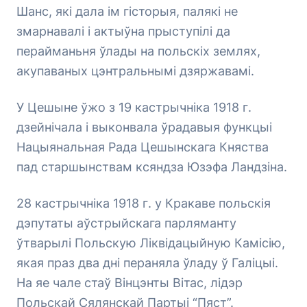
Шанс, які дала ім гісторыя, палякі не
змарнавалі і актыўна прыступілі да
перайманьня ўлады на польскіх землях,
акупаваных цэнтральнымі дзяржавамі.
У Цешыне ўжо з 19 кастрычніка 1918 г.
дзейнічала і выконвала ўрадавыя функцыі
Нацыянальная Рада Цешынскага Княства
пад старшынствам ксяндза Юзэфа Ландзіна.
28 кастрычніка 1918 г. у Кракаве польскія
дэпутаты аўстрыйскага парляманту
ўтварылі Польскую Ліквідацыйную Камісію,
якая праз два дні пераняла ўладу ў Галіцыі.
На яе чале стаў Вінцэнты Вітас, лідэр
Польскай Сялянскай Партыі “Пяст”.