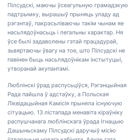
Пілсудскі, маючы ўсеагульную грамадзкую
падтрымку, вырашыў прыняць уладу ад
рэгэнтаў, пакрэсьліваючы такім чынам яе
насьлядоўнасьць і легальны характар. Ня
ўсе былі задаволены гэтай працэдурай,
зьвяртаючы ўвагу на тое, што Пілсудскі не
павінен быць насьлядоўнікам інстытуцыі,
утворанай акупантамі.
Люблінскі ўрад распусьціўся, Рэгэнцыйная
Рада пайшла ў адстаўку, а Польская
Ліквідацыйная Камісія прыняла існуючую
сітуацыю. 13 лістапада менавіта кіраўніку
распушчанага люблінскага ўрада Ігнацыю
Дашыньскаму Пілсудскі даручыў місію
ўтварэньня новага кабінэта. Аднак гэта