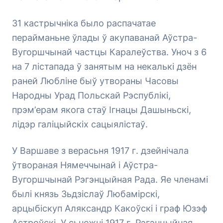
31 кастрычніка было распачатае
перайманьне ўлады ў акупаванай Аўстра-
Вугоршчынай частцы Каралеўства. Уноч з 6
на 7 лістапада ў занятым на некалькі дзён
раней Любліне быў утвораны Часовы
Народны Урад Польскай Рэспублікі,
прэм’ерам якога стаў Ігнацы Дашыньскі,
лідэр галіцыйскіх сацыялістаў.
У Варшаве з верасьня 1917 г. дзейнічала
ўтвораная Нямеччынай і Аўстра-
Вугоршчынай Рэгэнцыйная Рада. Яе членамі
былі князь Зьдзіслаў Любамірскі,
арцыбіскуп Аляксандр Какоўскі і граф Юзэф
Астроўскі. У сьнежні 1917 г. Рэгэнцыйная