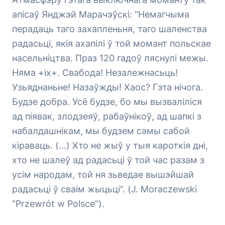
апісаў Янджэй Марачэўскі: “Немагчыма
перадаць таго захапленьня, таго шаленства
радасьці, якія ахапілі ў той момант польскае
насельніцтва. Праз 120 гадоў ляснулі межы.
Няма +іх+. Свабода! Незалежнасьць!
Узьяднаньне! Назаўжды! Хаос? Гэта нічога.
Будзе добра. Усё будзе, бо мы вызваліліся
ад піявак, злодзеяў, рабаўнікоў, ад шапкі з
набалдашнікам, мы будзем самы сабой
кіраваць. (…) Хто не жыў у тыя кароткія дні,
хто не шалеў ад радасьці ў той час разам з
усім народам, той ня зьведае вышэйшай
радасьці ў сваім жыцьці”. (J. Moraczewski
“Przewrót w Polsce”).