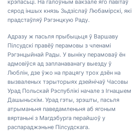
крэпасьці. На галоўным вакзале яго павітаў
сярод іншых князь Зьдзіслаў Любамірскі, які
прадстаўляў Рэгэнцкую Раду.
Адразу ж пасьля прыбыцьця ў Варшаву
Пілсудскі правёў перамовы з членамі
Рэгэнцыйнай Рады. У выніку перамоваў ён
адмовіўся ад запланаванагу выезду ў
Люблін, дзе ўжо на працягу трох дзён на
вызваленых тэрыторыях дзейнічаў Часовы
Урад Польскай Рэспублікі начале з Ігнацыем
Дашыньскім. Урад гэты, зрэшты, пасьля
атрыманьня паведамленьня аб ягоным
вяртаньні з Магдэбурга перайшоў у
распараджэньне Пілсудскага.