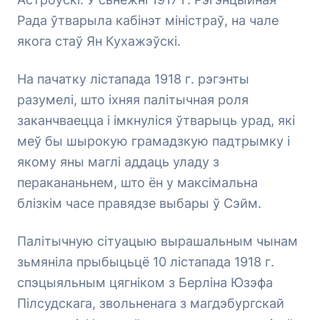
Рада ўтварыла кабінэт міністраў, на чале
якога стаў Ян Кухажэўскі.
На пачатку лістапада 1918 г. рэгэнты
разумелі, што іхняя палітычная роля
заканчваецца і імкнуліся ўтварыць урад, які
меў бы шырокую грамадзкую падтрымку і
якому яны маглі аддаць уладу з
перакананьнем, што ён у максімальна
блізкім часе правядзе выбары ў Сэйм.
Палітычную сітуацыю вырашальным чынам
зьмяніла прыбыцьцё 10 лістапада 1918 г.
спэцыяльным цягніком з Берліна Юзэфа
Пілсудскага, звольненага з магдэбургскай