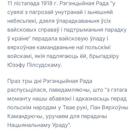
11 лістапада 1918 г. Рэгэнцыйная Рада “у
сувязі з пагрозай унутранай і зьнешняй
небясьпекі, дзеля ўпарадкаваньня ўсіх
вайсковых справаў і падтрыманьня парадку
ў краіне” перадала вайсковую ўладу і
вярхоўнае камандваньне наl польскімі
войскамі, якія падлягаюць ёй, брыгадзіру
Юзэфу Пілсудскаму.
Праз тры дні Рэгэнцыйная Рада
распусьцілася, паведамляючы, што “з гэтага
моманту нашы абавязкі і адказнасьць перад
польскім народам у Твае рукі, Пан Вярхоўны
Камандуючы, уручаем для перадачы
Нацыянальнаму Ураду”.