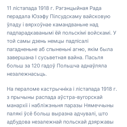
11 лістапада 1918 г. Рэгэнцыйная Рада
перадала Юзэфу Пілсудскаму вайсковую
ўладу і вярхоўнае камандваньне над
падпарадкаванымі ёй польскімі войскамі. У
той самы дзень немцы падпісалі
пагадненьне аб спыненьні агню, якім была
завершана І сусьветная вайна. Пасьля
больш за 120 гадоў Польшча аднаўляла
незалежнасьць.
На пераломе кастрычніка і лістапада 1918 г.
з прычыны распада аўстра-вугорскай
манархіі і набліжэньня паразы Нямеччыны
палякі ўсё больш выразна адчувалі, што
адбудова незалежнай польскай дзяржавы