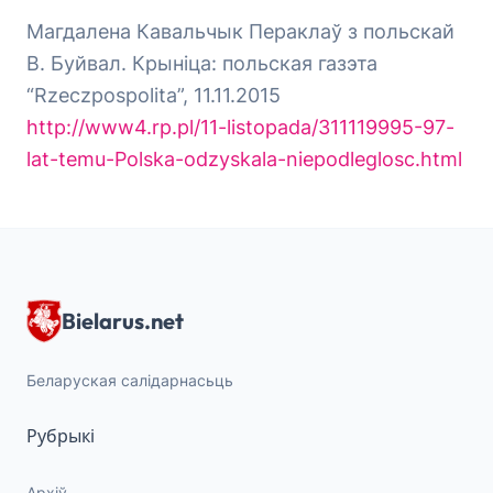
Магдалена Кавальчык Пераклаў з польскай
В. Буйвал. Крыніца: польская газэта
“Rzeczpospolita”, 11.11.2015
http://www4.rp.pl/11-listopada/311119995-97-
lat-temu-Polska-odzyskala-niepodleglosc.html
Bielarus.net
Беларуская салідарнасьць
Рубрыкі
Архіў