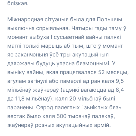
блізкая.
Міжнародная сітуацыя была для Польшчы
выключна спрыяльная. Чатыры гады таму ў
момант выбуха І сусьветнай вайны палякі
маглі толькі марыць аб тым, што ў момант
яе заканчэньня ўсё тры акупацыйныя
дзяржавы будуць уласна бязмоцнымі. У
выніку вайны, якая працягвалася 52 месяцы,
агулам загінулі або памерлі ад ран каля 9,5
мільёнаў жаўнераў (ацэнкі вагаюцца ад 8,4
да 11,8 мільёнаў): каля 20 мільёнаў былі
паранены. Сярод палеглых і зьніклых бязь
вестак было каля 500 тысячаў палякаў,
жаўнераў розных акупацыйных армій.