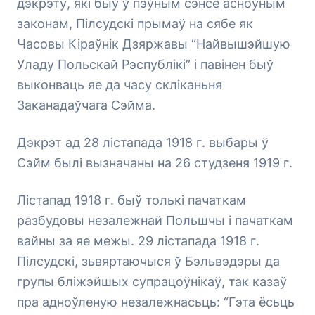
дэкрэту, які быў ў пэўным сэнсе асноўным
законам, Пілсудскі прымаў на сябе як
Часовы Кіраўнік Дзяржавы “Найвышэйшую
Уладу Польскай Рэспублікі” і павінен быў
выконваць яе да часу скліканьня
Заканадаўчага Сэйма.
Дэкрэт ад 28 лістапада 1918 г. выбары ў
Сэйм былі вызначаны на 26 студзеня 1919 г.
Лістапад 1918 г. быў толькі пачаткам
разбудовы незалежнай Польшчы і пачаткам
вайны за яе межы. 29 лістапада 1918 г.
Пілсудскі, зьвяртаючыся ў Бэльвэдэры да
групы бліжэйшых супрацоўнікаў, так казаў
пра адноўленую незалежнасьць: “Гэта ёсьць