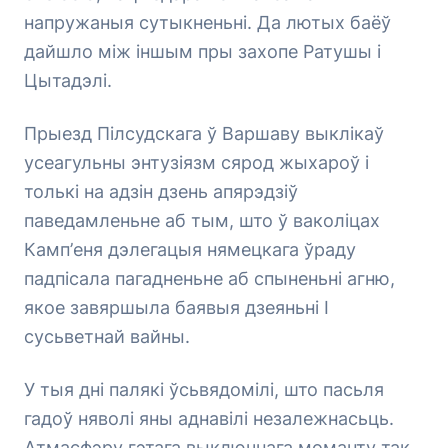
напружаныя сутыкненьні. Да лютых баёў
дайшло між іншым пры захопе Ратушы і
Цытадэлі.
Прыезд Пілсудскага ў Варшаву выклікаў
усеагульны энтузіязм сярод жыхароў і
толькі на адзін дзень апярэдзіў
паведамленьне аб тым, што ў ваколіцах
Камп’еня дэлегацыя нямецкага ўраду
падпісала пагадненьне аб спыненьні агню,
якое завяршыла баявыя дзеяньні І
сусьветнай вайны.
У тыя дні палякі ўсьвядомілі, што пасьля
гадоў няволі яны аднавілі незалежнасьць.
Атмасфэру гэтага выключнага моманту так