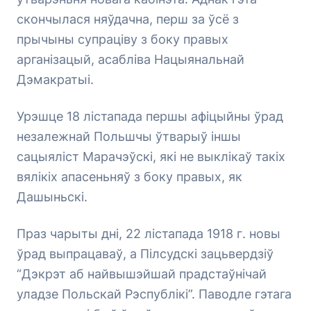
скончылася няўдачна, перш за ўсё з
прычыны супраціву з боку правых
арганізацый, асабліва Нацыянальнай
Дэмакратыі.
Урэшце 18 лістапада першы афіцыйны ўрад
незалежнай Польшчы ўтварыў іншы
сацыяліст Марачэўскі, які не выклікаў такіх
вялікіх апасеньняў з боку правых, як
Дашыньскі.
Праз чарыты дні, 22 лістапада 1918 г. новы
ўрад выпрацаваў, а Пілсудскі зацьвердзіў
“Дэкрэт аб найвышэйшай прадстаўнічай
уладзе Польскай Рэспублікі”. Паводле гэтага