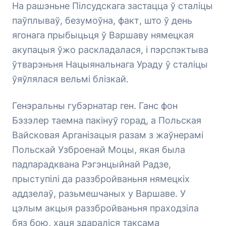
На рашэньне Пілсудскага застацца ў сталіцы
паўплываў, безумоўна, факт, што ў день
ягонага прыбыцьця ў Варшаву нямецкая
акупацыя ўжо раскладалася, і пэрспэктыва
ўтварэньня Нацыянальнага Ураду ў сталіцы
ўяўлялася вельмі блізкай.
Генэральны губэрнатар ген. Ганс фон
Бэзэлер таемна пакінуў горад, а Польская
Вайсковая Арганізацыя разам з жаўнерамі
Польскай Узброенай Моцы, якая была
падпарадквана Рэгэнцыйнай Радзе,
прыступілі да раззбройваньня нямецкіх
аддзелаў, разьмешчаных у Варшаве. У
цэлым акцыя раззбройваньня праходзіла
бяз бою, хаця здараліся таксама