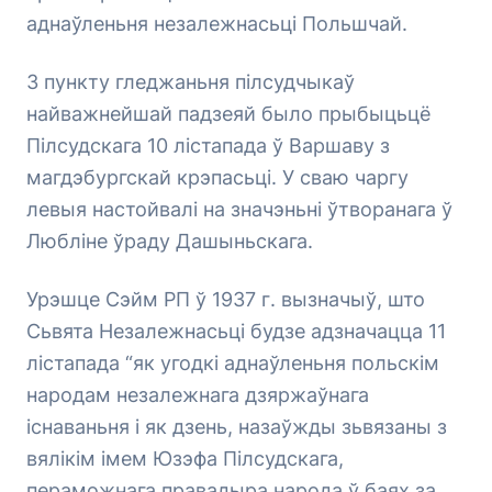
аднаўленьня незалежнасьці Польшчай.
З пункту гледжаньня пілсудчыкаў
найважнейшай падзеяй было прыбыцьцё
Пілсудскага 10 лістапада ў Варшаву з
магдэбургскай крэпасьці. У сваю чаргу
левыя настойвалі на значэньні ўтворанага ў
Любліне ўраду Дашыньскага.
Урэшце Сэйм РП ў 1937 г. вызначыў, што
Сьвята Незалежнасьці будзе адзначацца 11
лістапада “як угодкі аднаўленьня польскім
народам незалежнага дзяржаўнага
існаваньня і як дзень, назаўжды зьвязаны з
вялікім імем Юзэфа Пілсудскага,
пераможнага правадыра народа ў баях за