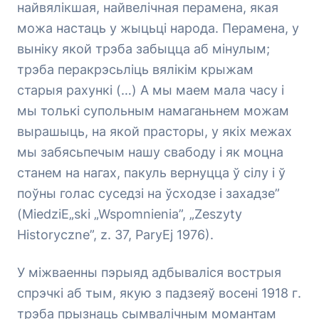
найвялікшая, найвелічная перамена, якая
можа настаць у жыцьці народа. Перамена, у
выніку якой трэба забыцца аб мінулым;
трэба перакрэсьліць вялікім крыжам
старыя рахункі (…) А мы маем мала часу і
мы толькі супольным намаганьнем можам
вырашыць, на якой прасторы, у якіх межах
мы забясьпечым нашу свабоду і як моцна
станем на нагах, пакуль вернуцца ў сілу і ў
поўны голас суседзі на ўсходзе і захадзе”
(MiedziЕ„ski „Wspomnienia”, „Zeszyty
Historyczne”, z. 37, ParyЕј 1976).
У міжваенны пэрыяд адбываліся вострыя
спрэчкі аб тым, якую з падзеяў восені 1918 г.
трэба прызнаць сымвалічным момантам