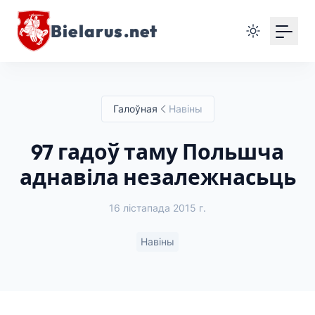
Bielarus.net
Галоўная
Навіны
97 гадоў таму Польшча
аднавіла незалежнасьць
16 лістапада 2015 г.
Навіны