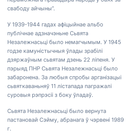
свабоду айчыны”.
У 1939-1944 гадах афіцыйнае альбо
публічнае адзначэньне Сьвята
Незалежнасьці было немагчымым. У 1945
годзе камуністычныя ўлады зрабілі
дзяржаўным сьвятам дзень 22 ліпеня. У
пэрыяд ПНР Сьвята Незалежнасьці было
забаронена. За любыя спробы арганізацыі
сьвяткаваньняў 11 лістапада пагражалі
суровыя рэпрэсіі з боку ўладаў.
Сьвята Незалежнасьці было вернута
пастановай Сэйму, абранага ў чэрвені 1989
г.