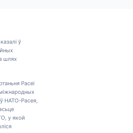
казалі ў
ійных
на шлях
таньня Расеі
ю міжнародных
аў НАТО-Расея,
эсьце
ТО, у якой
ліся