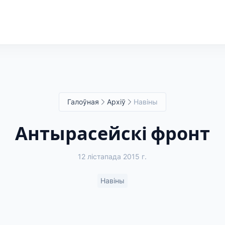
Галоўная
Архіў
Навіны
Антырасейскі фронт
12 лістапада 2015 г.
Навіны