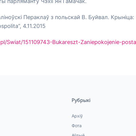
ы парляманту Чэхіі Ян Гамачак.
ноўскі Пераклаў з польскай В. Буйвал. Крыніца:
polita”, 4.11.2015
.pl/Swiat/151109743-Bukareszt-Zaniepokojenie-posta
Рубрыкі
Архіў
Фота
Аўдыё