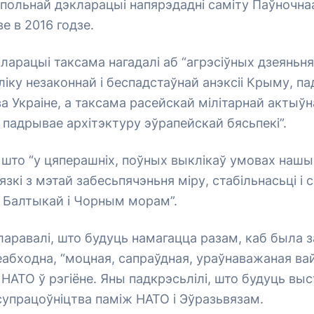
польнай дэкларацыі напярэдадні саміту Паўночна
е в 2016 годзе.
ларацыі таксама нагадалі аб “агрэсіўных дзеяньня
 ліку незаконнай і беспадстаўнай анэксіі Крыму, 
а Украіне, а таксама расейскай мілітарнай актыў
 падрывае архітэктуру эўрапейскай бясьпекі”.
 што “у цяперашніх, поўных выклікаў умовах нашы
зкі з мэтай забесьпячэньня міру, стабільнасьці і 
 Балтыкай і Чорным морам”.
кларавалі, што будуць намагацца разам, каб была 
неабходна, “моцная, сапраўдная, ураўнаважаная ва
НАТО ў рэгіёне. Яны падкрэсьлілі, што будуць выс
упрацоўніцтва паміж НАТО і Эўразьвязам.