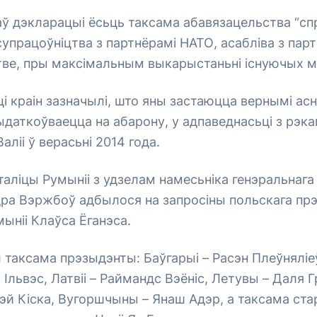
аў дэкларацыі ёсьць таксама абавязацельства “с
упрацоўніцтва з партнёрамі НАТО, асабліва з парт
ве, пры максімальным выкарыстаньні існуючых мэ
яці краін зазначылі, што яны застаюцца вернымі ас
даткоўваецца на абарону, у адпаведнасьці з рэк
аліі ў верасьні 2014 года.
таліцы Румыніі з удзелам намесьніка генэральнага
ра Вэржбоў адбылося на запросіны польскага прэ
ыніі Клаўса Ёганэса.
л таксама прэзыдэнты: Баўгарыі – Расэн Плеўняліеў
Ільвэс, Латвіі – Раймандс Вэёніс, Летувы – Даля 
рэй Кіска, Вугоршчыны – Янаш Адэр, а таксама ст