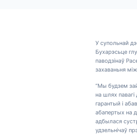
У супольнай дэ
Бухарэсьце глу
паводзінаў Рас
захаваньня між
“Мы будзем за
на шлях павагі
гарантый і аба
абапертых на д
адбылася сустр
удзельнічаў п