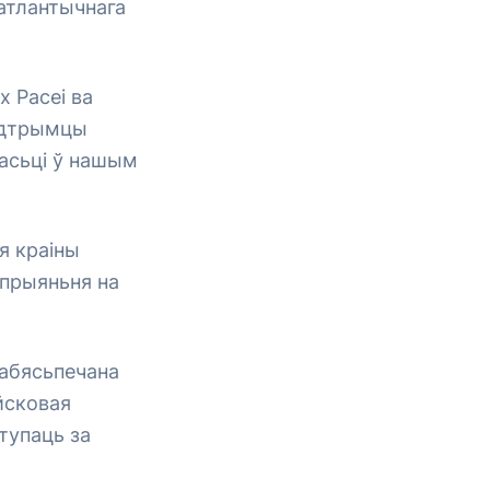
атлантычнага
х Расеі ва
падтрымцы
насьці ў нашым
я краіны
спрыяньня на
забясьпечана
йсковая
тупаць за