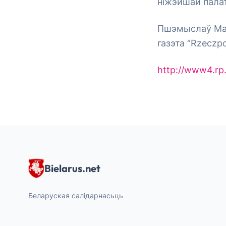
ніжэйшай палат
Пшэмыслаў Малі
газэта “Rzeczpos
http://www4.rp
Bielarus.net
Беларуская салідарнасьць