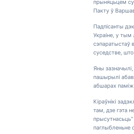
прыняцьцем су
Пакту ў Варшав
Падпісанты дэк
Украіне, у тым
сэпаратыстаў в
суседстве, што
Яны зазначылі,
пашырылі абавя
абшарах паміж
Кіраўнікі задэ
там, дзе гэта 
прысутнасьць” 
паглыбленьне с