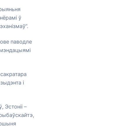
прыяньня
нёрамі ў
ханізмаў”.
нове паводле
амэндацыямі
 сакратара
зыдэнта і
, Эстоніі –
Грыбаўскайтэ,
аршыня