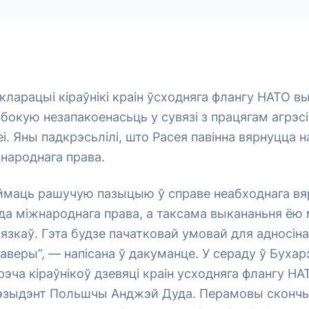
кларацыі кіраўнікі краін ўсходняга флангу НАТО вы
бокую незапакоенасьць у сувязі з працягам агрэс
еі. Яны падкрэсьлілі, што Расея павінна вярнуцца 
народнага права.
ймаць рашучую пазыцыю ў справе неабходнага вяр
 да міжнароднага права, а таксама выкананьня ё
вязкаў. Гэта будзе пачатковай умовай для адносін
аверы”, — напісана ў дакуманце. У сераду ў Бухар
эча кіраўнікоў дзевяці краін усходняга флангу НА
рэзыдэнт Польшчы Анджэй Дуда. Перамовы скончы