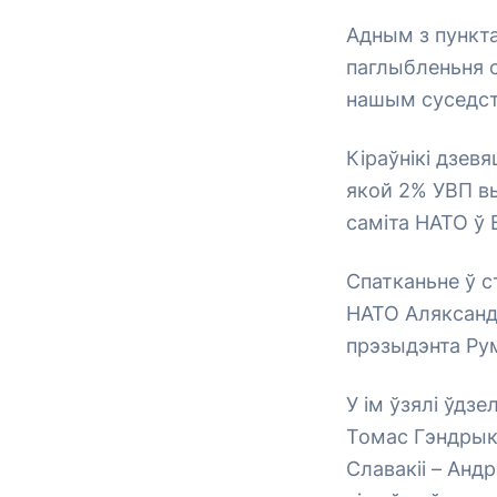
Адным з пункт
паглыбленьня с
нашым суседст
Кіраўнікі дзев
якой 2% УВП вы
саміта НАТО ў В
Спатканьне ў с
НАТО Аляксанд
прэзыдэнта Рум
У ім ўзялі ўдзе
Томас Гэндрык 
Славакіі – Анд