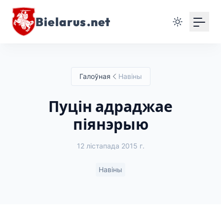
Bielarus.net
Галоўная
Навіны
Пуцін адраджае
піянэрыю
12 лістапада 2015 г.
Навіны