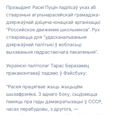
Прэзыдэнт Расеі Пуцін падпісаў указ аб
стварэньні агульнарасейскай грамадзка-
дзяржаўнай дзіцяча-юнацкай арганізацыі
“Российское движение школьников”. Рух
ствараецца для “удасканальваньня
дзяржаўнай палітыкі ў вобласьці
выхаваньня падрастаючага пакаленьня”.
Украінскі палітолаг Тарас Беразавец
пракамэнтаваў падзею ў Фэйсбуку:
“Расея працягвае жыць жыцьцём
шызафрэніка. З аднаго боку, сьціраецца
памяць пра гады дэмакратызацыі ў СССР,
часах перабудовы, з другога, —