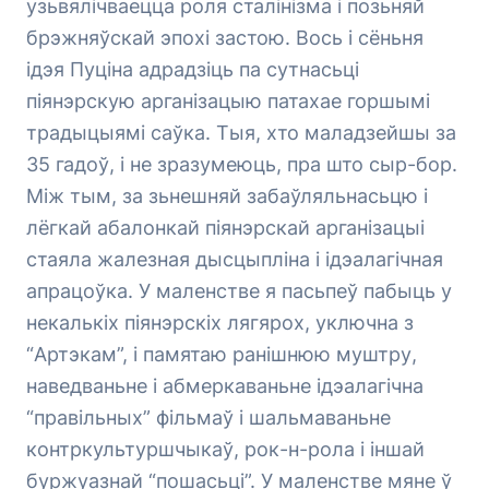
узьвялічваецца роля сталінізма і позьняй
брэжняўскай эпохі застою. Вось і сёньня
ідэя Пуціна адрадзіць па сутнасьці
піянэрскую арганізацыю патахае горшымі
традыцыямі саўка. Тыя, хто маладзейшы за
35 гадоў, і не зразумеюць, пра што сыр-бор.
Між тым, за зьнешняй забаўляльнасьцю і
лёгкай абалонкай піянэрскай арганізацыі
стаяла жалезная дысцыпліна і ідэалагічная
апрацоўка. У маленстве я пасьпеў пабыць у
некалькіх піянэрскіх лягярох, уключна з
“Артэкам”, і памятаю ранішнюю муштру,
наведваньне і абмеркаваньне ідэалагічна
“правільных” фільмаў і шальмаваньне
контркультуршчыкаў, рок-н-рола і іншай
буржуазнай “пошасьці”. У маленстве мяне ў