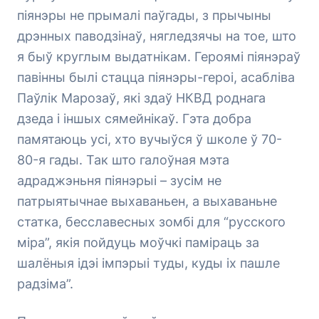
піянэры не прымалі паўгады, з прычыны
дрэнных паводзінаў, нягледзячы на тое, што
я быў круглым выдатнікам. Героямі піянэраў
павінны былі стацца піянэры-героі, асабліва
Паўлік Марозаў, які здаў НКВД роднага
дзеда і іншых сямейнікаў. Гэта добра
памятаюць усі, хто вучыўся ў школе ў 70-
80-я гады. Так што галоўная мэта
адраджэньня піянэрыі – зусім не
патрыятычнае выхаваньен, а выхаваньне
статка, бесславесных зомбі для “русского
міра”, якія пойдуць моўчкі паміраць за
шалёныя ідэі імпэрыі туды, куды іх пашле
радзіма”.