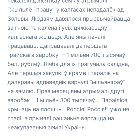
некалькі дзясяткаў сем’яў атрымалі
“жыльлё і працу” у калгасах непадалёк ад
Зэльвы. Людзям давялося прызвычайвацца
за гною па калена і ўсіх цяжкасьцяў
калгаснага жыцьця. Але яны пачалі
працаваць. Дапрацавалі да першага
“райскага заробку” – 1 мільён 700 тысячаў
бел. рублёў. Лічба для іх прагучала салідна,
Але першыя закупкі ў краме і пералік на
даляравы адпаведнік вярнулі “мільянэраў”
на зямлю. Праз месяц яны атрымалі другі
заробак – 1 мільён 300 тысячаў… Параіліся,
крычаць на плошчы “Россія! Россія!” ужо ня
сталі, а прынялі рашэньне вяртацца на
неакупаваныя землі Украіны.