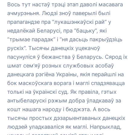
Вось тут настаў трэці этап даволі масавага
ачмурэньня. Людзі зноў паверылі былі
прапагандзе пра “лукашэнкаўскі рай” у
недалёкай Беларусі, пра “бацьку”, які
“трымае парадак” і “ня дасьць пакрыўдзіць
рускіх”. Тысячы данецкіх уцекачоў
пасунуліся ў бежанства ў Беларусь. Сярод іх
шмат сем’яў розных службовых асобаў
данецкага рэгіёна Украіны, якія перайшлі на
бок маскоўскага ворага і маглі спадзявацца
толькі на ўкраінскі суд. Як правіла, гэтых
антыбеларускі рэжым добра ўладкаваў за
кошт нашага народу і бюджэта. А вось
тысячы простых дэзарыентаваных данецкіх
людзей уладкаваліся як маглі. Напрыклад,