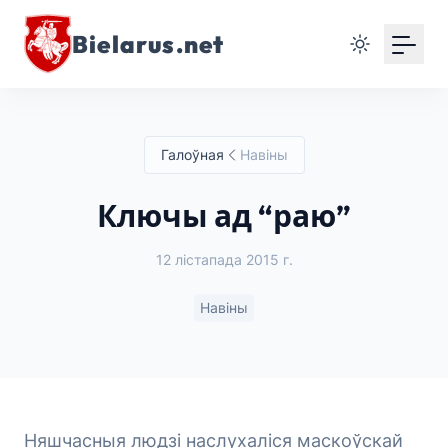
Bielarus.net
Галоўная
Навіны
Ключы ад “раю”
12 лістапада 2015 г.
Навіны
Няшчасныя людзі наслухаліся маскоўскай