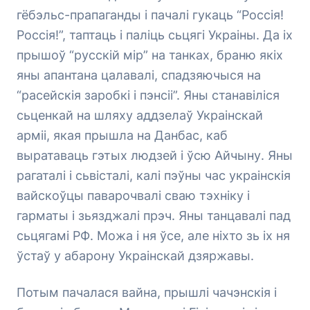
гёбэльс-прапаганды і пачалі гукаць “Россія!
Россія!”, таптаць і паліць сьцягі Украіны. Да іх
прышоў “русскій мір” на танках, браню якіх
яны апантана цалавалі, спадзяючыся на
“расейскія заробкі і пэнсіі”. Яны станавіліся
сьценкай на шляху аддзелаў Украінскай
арміі, якая прышла на Данбас, каб
выратаваць гэтых людзей і ўсю Айчыну. Яны
рагаталі і сьвісталі, калі пэўны час украінскія
вайскоўцы паварочвалі сваю тэхніку і
гарматы і зьязджалі прэч. Яны танцавалі пад
сьцягамі РФ. Можа і ня ўсе, але ніхто зь іх ня
ўстаў у абарону Украінскай дзяржавы.
Потым пачалася вайна, прышлі чачэнскія і