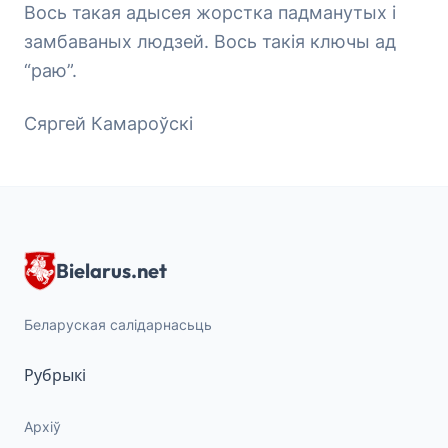
Вось такая адысея жорстка падманутых і
замбаваных людзей. Вось такія ключы ад
“раю”.
Сяргей Камароўскі
Bielarus.net
Беларуская салідарнасьць
Рубрыкі
Архіў