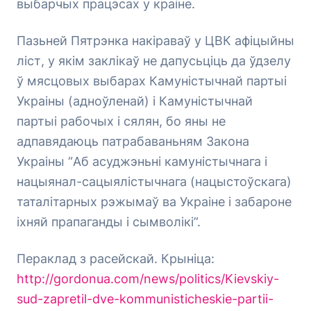
выбарчых працэсах у краіне.
Пазьней Пятрэнка накіраваў у ЦВК афіцыйны
ліст, у якім заклікаў не дапусьціць да ўдзелу
ў мясцовых выбарах Камуністычнай партыі
Украіны (адноўленай) і Камуністычнай
партыі рабочых і сялян, бо яны не
адпавядаюць патрабаваньням Закона
Украіны “Аб асуджэньні камуністычнага і
нацыянал-сацыялістычнага (нацыстоўскага)
таталітарных рэжымаў ва Украіне і забароне
іхняй прапаганды і сымволікі”.
Пераклад з расейскай. Крыніца:
http://gordonua.com/news/politics/Kievskiy-
sud-zapretil-dve-kommunisticheskie-partii-