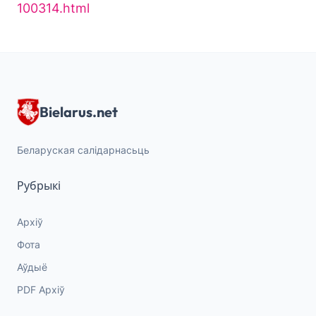
100314.html
Bielarus.net
Беларуская салідарнасьць
Рубрыкі
Архіў
Фота
Аўдыё
PDF Архіў