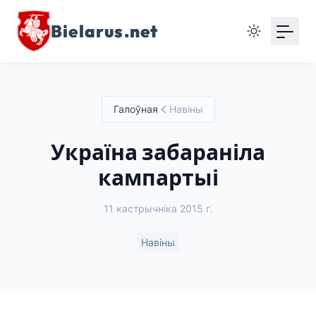
Bielarus.net
Галоўная
Навіны
Україна забараніла
кампартыі
11 кастрычніка 2015 г.
Навіны