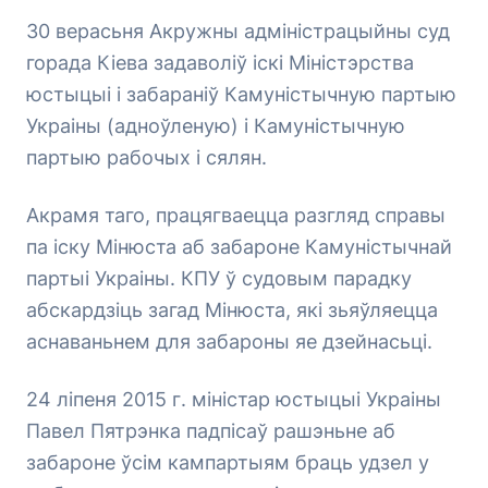
30 верасьня Акружны адміністрацыйны суд
горада Кіева задаволіў іскі Міністэрства
юстыцыі і забараніў Камуністычную партыю
Украіны (адноўленую) і Камуністычную
партыю рабочых і сялян.
Акрамя таго, працягваецца разгляд справы
па іску Мінюста аб забароне Камуністычнай
партыі Украіны. КПУ ў судовым парадку
абскардзіць загад Мінюста, які зьяўляецца
аснаваньнем для забароны яе дзейнасьці.
24 ліпеня 2015 г. міністар юстыцыі Украіны
Павел Пятрэнка падпісаў рашэньне аб
забароне ўсім кампартыям браць удзел у