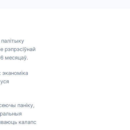
 палітыку
яе рэпрэсіўнай
36 месяцаў.
: эканоміка
руся
сеючы паніку,
таральныя
шваюць калапс