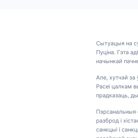
Сытуацыя на су
Пуціна. Гэта а
начынкай пачне
Але, хутчэй за
Расеі цалкам вы
прадказаць, ды
Пэрсанальныя с
разброд і хіст
санкцыі і санк