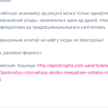
омікі.
сейскую эканоміку ад рэцэсіі можа толькі аднаўл
 дзяржаўнай улады, незалежных адна ад адной, пл
фэадалізма да прадпрыймальніцкага капіталізма.
адвышэньне коштаў на нафту сюды не ўваходзіць!
, расейскі фінансіст
ейскай. Крыніца:
http://apostrophe.com.ua/article/
2/polnostyu-vzorvetsya-skolko-mesyatsev-ostalos-r
4