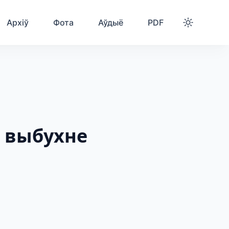
Архіў
Фота
Аўдыё
PDF
і выбухне