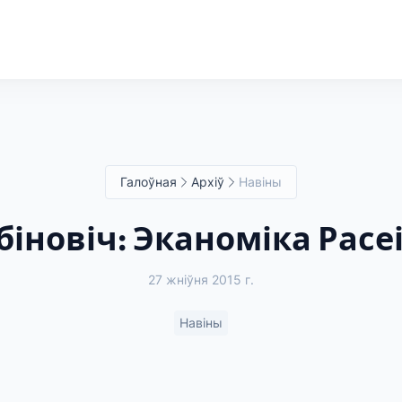
Галоўная
Архіў
Навіны
біновіч: Эканоміка Расе
27 жніўня 2015 г.
Навіны