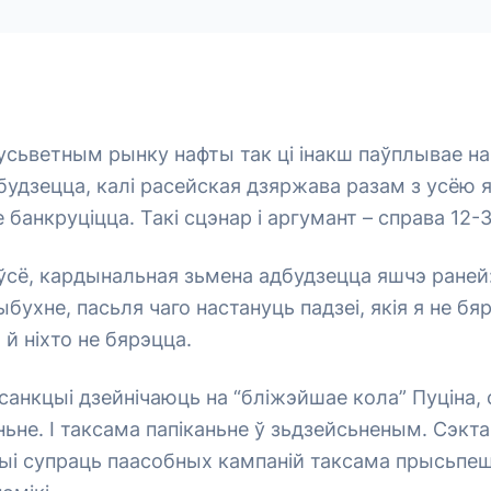
сьветным рынку нафты так ці інакш паўплывае на
дбудзецца, калі расейская дзяржава разам з усёю 
 банкруціцца. Такі сцэнар і аргумант – справа 12-
 ўсё, кардынальная зьмена адбудзецца яшчэ раней
бухне, пасьля чаго настануць падзеі, якія я не бя
 й ніхто не бярэцца.
анкцыі дзейнічаюць на “бліжэйшае кола” Пуціна, 
аньне. І таксама папіканьне ў зьдзейсьненым. Сэк
цыі супраць паасобных кампаній таксама прысьпе