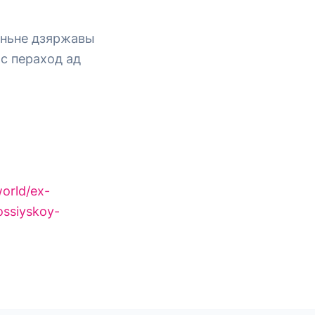
еньне дзяржавы
юс пераход ад
world/ex-
ossiyskoy-