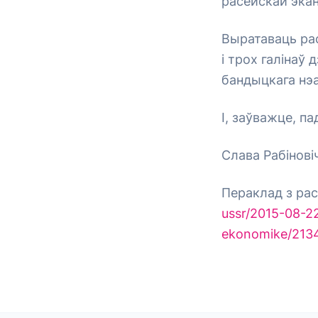
расейскай экан
Выратаваць ра
і трох галінаў
бандыцкага нэа
І, заўважце, п
Слава Рабіновіч
Пераклад з рас
ussr/2015-08-2
ekonomike/213