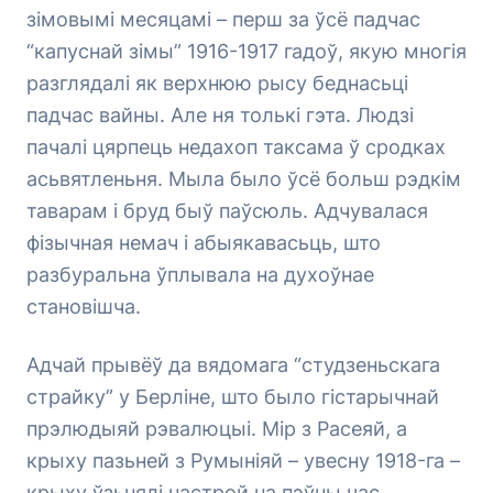
зімовымі месяцамі – перш за ўсё падчас
“капуснай зімы” 1916-1917 гадоў, якую многія
разглядалі як верхнюю рысу беднасьці
падчас вайны. Але ня толькі гэта. Людзі
пачалі цярпець недахоп таксама ў сродках
асьвятленьня. Мыла было ўсё больш рэдкім
таварам і бруд быў паўсюль. Адчувалася
фізычная немач і абыякавасьць, што
разбуральна ўплывала на духоўнае
становішча.
Адчай прывёў да вядомага “студзеньскага
страйку” у Берліне, што было гістарычнай
прэлюдыяй рэвалюцыі. Мір з Расеяй, а
крыху пазьней з Румыніяй – увесну 1918-га –
крыху ўзьнялі настрой на пэўны час.