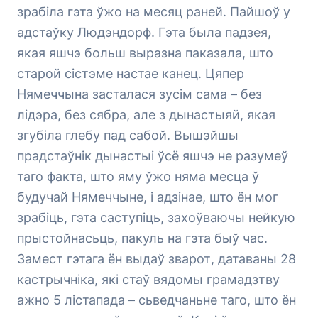
зрабіла гэта ўжо на месяц раней. Пайшоў у
адстаўку Людэндорф. Гэта была падзея,
якая яшчэ больш выразна паказала, што
старой сістэме настае канец. Цяпер
Нямеччына засталася зусім сама – без
лідэра, без сябра, але з дынастыяй, якая
згубіла глебу пад сабой. Вышэйшы
прадстаўнік дынастыі ўсё яшчэ не разумеў
таго факта, што яму ўжо няма месца ў
будучай Нямеччыне, і адзінае, што ён мог
зрабіць, гэта саступіць, захоўваючы нейкую
прыстойнасьць, пакуль на гэта быў час.
Замест гэтага ён выдаў зварот, датаваны 28
кастрычніка, які стаў вядомы грамадзтву
ажно 5 лістапада – сьведчаньне таго, што ён