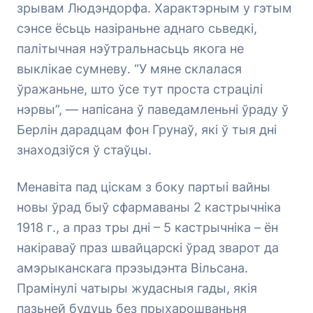
зрывам Людэндорфа. Характэрным у гэтым
сэнсе ёсьць назіраньне аднаго сьведкі,
палітычная нэўтральнасьць якога не
выклікае сумневу. “У мяне склалася
ўражаньне, што ўсе тут проста страцілі
нэрвы”, — напісана ў паведамленьні ўраду ў
Берлін дарадцам фон Грунаў, які ў тыя дні
знаходзіўся ў стаўцы.
Менавіта пад ціскам з боку партыі вайны
новы ўрад быў сфармаваны 2 кастрычніка
1918 г., а праз тры дні – 5 кастрычніка – ён
накіраваў праз швайцарскі ўрад зварот да
амэрыканскага прэзыдэнта Вільсана.
Прамінулі чатыры жудасныя гады, якія
пазьней будуць без прыхарошваньня