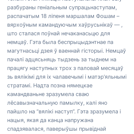
разбураны геніальным супрацьнаступам,
распачатым 18 ліпеня маршалам Фошам –
вярхоўным камандуючым хаўрусьнікаў — ,
што сталася поўнай нечаканасьцю для
немцаў. Гэта была беспрыцыдэнтнае па
магутнасьці дзея ў ваеннай гісторыі. Немцаў
пачалі адцясьняць тыдзень за тыднем на
працягу наступных трох з паловай месяцаў
зь вялікімі для іх чалавечымі і матэр’яльнымі
стратамі. Надта позна нямецкае
камандваньне зразумела сваю
лёсавызначальную памылку, калі яно
пайшло на “вялікі наступ”. Гэта зразумела і
нацыя, якая да канца напружана
спадзявалася, паверыўшы прывіднай