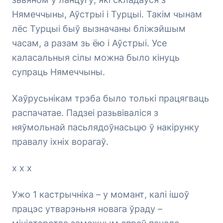
Нямеччыны, Аўстрыі і Турцыі. Такім чынам
лёс Турцыі быў вызначаны бліжэйшым
часам, а разам зь ёю і Аўстрыі. Усе
каласальныя сілы можна было кінуць
супраць Нямеччыны.
Хаўрусьнікам трэба было толькі працягваць
распачатае. Падзеі разьвіваліся з
няўмольнай пасьлядоўнасьцю ў накірунку
правалу іхніх ворагаў.
х х х
Ужо 1 кастрычніка – у момант, калі ішоў
працэс утварэньня новага ўраду –