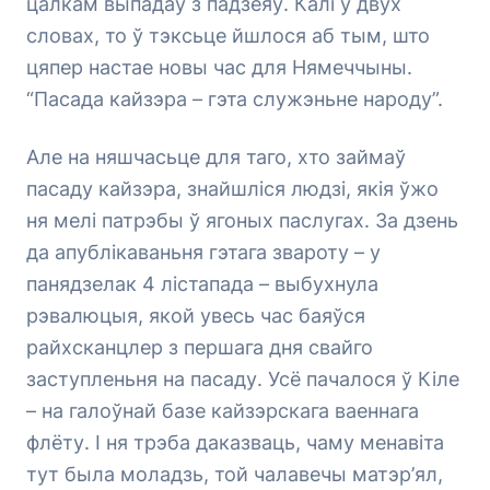
цалкам выпадаў з падзеяў. Калі ў двух
словах, то ў тэксьце йшлося аб тым, што
цяпер настае новы час для Нямеччыны.
“Пасада кайзэра – гэта служэньне народу”.
Але на няшчасьце для таго, хто займаў
пасаду кайзэра, знайшліся людзі, якія ўжо
ня мелі патрэбы ў ягоных паслугах. За дзень
да апублікаваньня гэтага звароту – у
панядзелак 4 лістапада – выбухнула
рэвалюцыя, якой увесь час баяўся
райхсканцлер з першага дня свайго
заступленьня на пасаду. Усё пачалося ў Кіле
– на галоўнай базе кайзэрскага ваеннага
флёту. І ня трэба даказваць, чаму менавіта
тут была моладзь, той чалавечы матэр’ял,