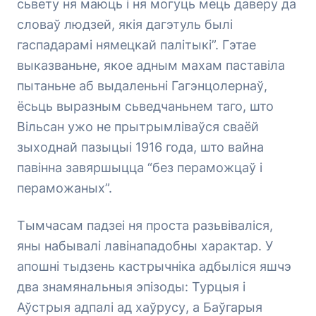
сьвету ня маюць і ня могуць мець даверу да
словаў людзей, якія дагэтуль былі
гаспадарамі нямецкай палітыкі”. Гэтае
выказваньне, якое адным махам паставіла
пытаньне аб выдаленьні Гагэнцолернаў,
ёсьць выразным сьведчаньнем таго, што
Вільсан ужо не прытрымліваўся сваёй
зыходнай пазыцыі 1916 года, што вайна
павінна завяршыцца “без пераможцаў і
пераможаных”.
Тымчасам падзеі ня проста разьвіваліся,
яны набывалі лавінападобны характар. У
апошні тыдзень кастрычніка адбыліся яшчэ
два знамянальныя эпізоды: Турцыя і
Аўстрыя адпалі ад хаўрусу, а Баўгарыя