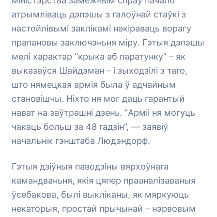
міністэрства замежным спраў пачало
атрымліваць дэпэшы з галоўнай стаўкі з
настойлівымі заклікамі накіраваць ворагу
прапановы заключэньня міру. Гэтыя дэпэшы
мелі характар “крыка аб паратунку” – як
выказаўся Шайдэман – і зыходзілі з таго,
што нямецкая армія была ў адчайным
становішчы. Ніхто ня мог даць гарантый
нават на заўтрашні дзень. “Арміі ня могуць
чакаць больш за 48 гадзін”, — заявіў
начальнік гэнштаба Людэндорф.
Гэтыя дзіўныя паводзіны вярхоўнага
камандваньня, якія цяпер прааналізаваныя
ўсебакова, былі выкліканы, як мяркуюць
некаторыя, простай прычынай – нэрвовым