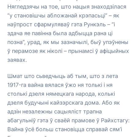
Нягледзячы на тое, што нацыя знаходзілася
“у становішчы абложанай крэпасьці” – як
наўпрост сфармуляваў гэта Рункэль – “і
здача яе павінна была адбыцца рана ці
позна”, урад, як мы зазначылі, быў упэўнены
ў перамозе як ніколі – прынамсі ў афіцыйных
заявах.
Шмат што сьведчыць аб тым, што з лета
1917-га вайна вялася ўжо ня толькі і ня
столькі дзеля нямецкага народа, колькі
дзеля будучыні кайзэрскага дома. Або як
адзін незалежны сацыяліст трапна
абагульніў гэта ў сваёй прамове ў Райхстагу:
Вайна ўсё больш становіцца справай сям’і