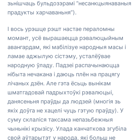
зьнішчаць бульдозэрамі “несанкцыянаваныя
прадукты харчаваньня”).
І вось урэшце рэшт настае пераломны
момант, усё вырашаецца рэвалюцыйным
авангардам, які мабілізуе народныя масы і
ламае аджылую сістэму, усталёўвае
народную ўладу. Падзеі распачынаюцца
нібыта нечакана і даюць плён на працягу
лічаных дзён. Але гэта ёсьць вынікам
шматгадовай падрыхтоўкі рэвалюцыі,
данясеньня праўды да людзей (многія зь
якіх доўга не хацелі чуць гэтую праўду). У
суму склаліся таксама непазьбежныя
чыньнікі крызісу. Улада канчаткова згубіла
свой аўтарытэт у народа, які больш не