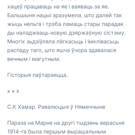
хацеў працаваць на яе і ваяваць за яе.
Бальшыня нацыі зразумела, што далей так
жыць нельга і трэба ламаць стары парадак
ды наладжваць новую дзяржаўную сістэму.
Многіх зьдзіўляла лёгкасьць і імклівасьць
распаду таго, што яшчэ ўчора здавалася
вечным і магутным.
Гісторыя паўтараецца.
х х х
С.К Хамэр. Рэвалюцыя ў Нямеччыне
Параза на Марне на другі тыдзень верасьня
1914-га была першым вырашальным