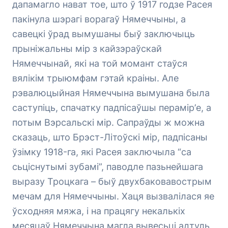
дапамагло нават тое, што ў 1917 годзе Расея
пакінула шэрагі ворагаў Нямеччыны, а
савецкі ўрад вымушаны быў заключыць
прыніжальны мір з кайзэраўскай
Нямеччынай, які на той момант стаўся
вялікім трыюмфам гэтай краіны. Але
рэвалюцыйная Нямеччына вымушана была
саступіць, спачатку падпісаўшы перамір’е, а
потым Вэрсальскі мір. Сапраўды ж можна
сказаць, што Брэст-Літоўскі мір, падпісаны
ўзімку 1918-га, які Расея заключыла “са
сьціснутымі зубамі”, паводле пазьнейшага
выразу Троцкага – быў двухбаковавострым
мечам для Нямеччыны. Хаця вызвалілася яе
ўсходняя мяжа, і на працягу некалькіх
месяцаў Нямеччына магла вывесьці адтуль