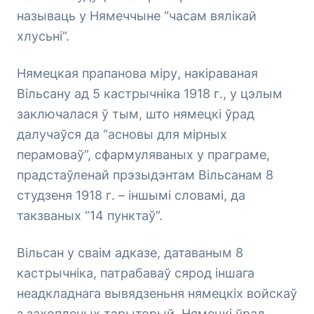
называць у Нямеччыне “часам вялікай
хлусьні”.
Нямецкая прапанова міру, накіраваная
Вільсану ад 5 кастрычніка 1918 г., у цэлым
заключалася ў тым, што нямецкі ўрад
далучаўся да “асновы для мірных
перамоваў”, сфармуляваных у праграме,
прадстаўленай прэзыдэнтам Вільсанам 8
студзеня 1918 г. – іншымі словамі, да
такзваных “14 пунктаў”.
Вільсан у сваім адказе, датаваным 8
кастрычніка, патрабаваў сярод іншага
неадкладнага вывядзеньня нямецкіх войскаў
з захопленых тэрыторый. Нямецкі ўрад