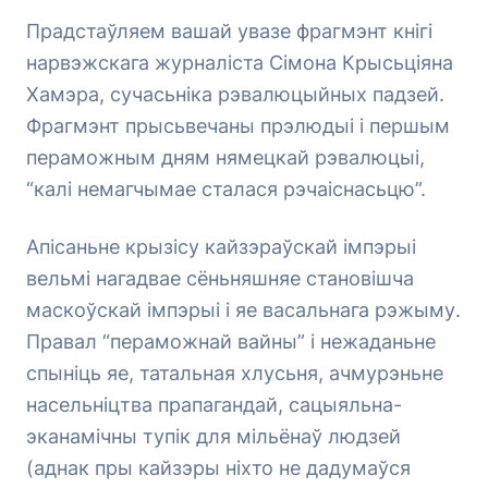
Прадстаўляем вашай увазе фрагмэнт кнігі
нарвэжскага журналіста Сімона Крысьціяна
Хамэра, сучасьніка рэвалюцыйных падзей.
Фрагмэнт прысьвечаны прэлюдыі і першым
пераможным дням нямецкай рэвалюцыі,
“калі немагчымае сталася рэчаіснасьцю”.
Апісаньне крызісу кайзэраўскай імпэрыі
вельмі нагадвае сёньняшняе становішча
маскоўскай імпэрыі і яе васальнага рэжыму.
Правал “пераможнай вайны” і нежаданьне
спыніць яе, татальная хлусьня, ачмурэньне
насельніцтва прапагандай, сацыяльна-
эканамічны тупік для мільёнаў людзей
(аднак пры кайзэры ніхто не дадумаўся