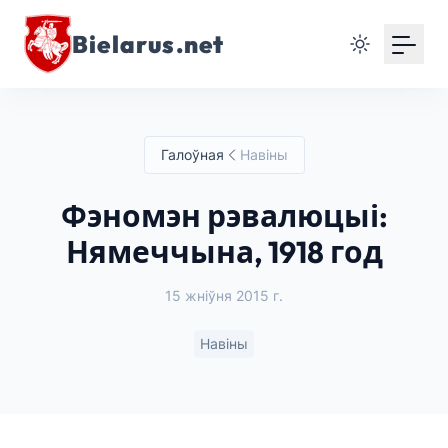
Bielarus.net
Галоўная
Навіны
Фэномэн рэвалюцыі:
Нямеччына, 1918 год
15 жніўня 2015 г.
Навіны