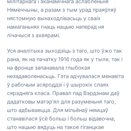
мілітарнага і эканамічнага аслабленьня
Нямеччыны, а разам з тым урад праяўляў
нястомную вынаходлівасьць у сваіх
намаганьнях гнаць нацыю наперад ня
лічачыся з ахвярамі.
Уся аналітыка зыходзіць з таго, што ўжо так
рана, як на пачатку 1916 года як у тыле, так і
на фронце запанавала глыбокая
незадаволенасьць. Гэта адчувалася менавіта
ў рабочым асяроддзі і ў шырокіх слаях
сярэдняга класа. Правал пад Вэрдэнам даў
дадатковы матэр’ял для разуменьня таго,
што адбываецца. Для мільёнаў немцаў
станавілася ўсё больш і больш відавочна,
што нацыю вядуць на такое гіганцкае