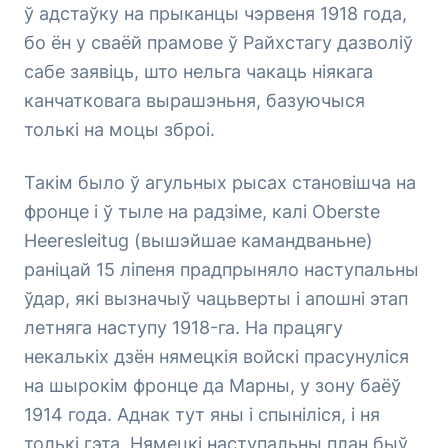
ў адстаўку на прыканцы чэрвеня 1918 года,
бо ён у сваёй прамове ў Райхстагу дазволіў
сабе заявіць, што нельга чакаць ніякага
канчатковага вырашэньня, базуючыся
толькі на моцы зброі.
Такім было ў агульных рысах становішча на
фронце і ў тыле на радзіме, калі Oberste
Heeresleitug (вышэйшае камандваньне)
раніцай 15 ліпеня прадпрыняло наступальны
ўдар, які вызначыў чацьверты і апошні этап
летняга наступу 1918-га. На працягу
некалькіх дзён нямецкія войскі прасунуліся
на шырокім фронце да Марны, у зону баёў
1914 года. Аднак тут яны і спыніліся, і ня
толькі гэта. Нямецкі наступальны план быў