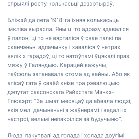
спрыялі росту колькасьці дэзэртыраў.
Бліжэй да лета 1918-га іхняя колькасьць
імкліва вырасла. Яны ці то адразу здаваліся
ў палон, ці то не вярталіся ў свае палкі па
сканчэньні адпачынку і хаваліся ў нетрах
вялікіх гарадоў, ці то натоўпамі ўцякалі праз
мяжу ў Галяндыю. Карацей кажучы,
паўсюль запанавала стома ад вайны. Або як
апісаў гэта ў сваёй кнізе пра рэвалюцыю
дэпутат саксонскага Райхстага Мэнкэ-
Глюкэрт: “За шмат месяцаў да абвала людзі,
якія мелі дачыненьні з жаўнерамі і ведалі іх
настроі, вельмі непакоіліся за будучыню”.
Людзі пакутвалі ад голада і холада доўгімі