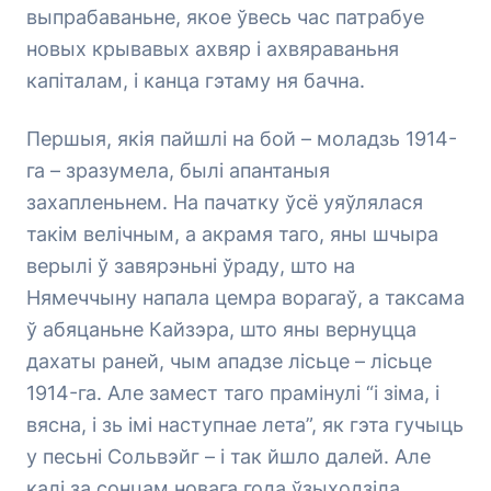
выпрабаваньне, якое ўвесь час патрабуе
новых крывавых ахвяр і ахвяраваньня
капіталам, і канца гэтаму ня бачна.
Першыя, якія пайшлі на бой – моладзь 1914-
га – зразумела, былі апантаныя
захапленьнем. На пачатку ўсё уяўлялася
такім велічным, а акрамя таго, яны шчыра
верылі ў завярэньні ўраду, што на
Нямеччыну напала цемра ворагаў, а таксама
ў абяцаньне Кайзэра, што яны вернуцца
дахаты раней, чым ападзе лісьце – лісьце
1914-га. Але замест таго прамінулі “і зіма, і
вясна, і зь імі наступнае лета”, як гэта гучыць
у песьні Сольвэйг – і так йшло далей. Але
калі за сонцам новага года ўзыходзіла