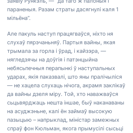
заявіў Рункэль, — “да таго ж палоныя і
параненыя. Разам страты дасягнулі каля 1
мільёна”.
Але пакуль наступ працягваўся, ніхто ня
слухаў пярэчаньняў. Партыя вайны, якая
трымала за горла і ўрад, і кайзэра, —
нягледзячы на доўгія і патэнцыйна
небясьпечныя перапынкі ў наступальных
ударах, якія паказвалі, што яны пралічыліся
— не хацела слухаць нічога, акрамя заклікаў
да вайны дзеля міру. Той, хто наважваўся
сьцьвярджаць нешта іншае, быў наканаваны
на асуджэньне, калі ён займаў высокую
пазыцыю – напрыклад, міністар замежных
спраў фон Кюльман, якога прымусілі сысьці