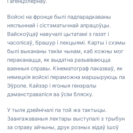
Гагенцолернаў.
Войскі на фронце былі падпарадкаваны
няспыннай і сістэматычнай апрацоўцы.
Вайскоўцаў навучалі цытатамі з газэт і
часопісаў, брашур і лекцыямі. Карты і схэмы
былі выкананы такім чынам, каб кожны мог
пераканацца, як выдатна разьвіваюцца
ваенныя справы. Кінематограф паказваў, як
нямецкія войскі пераможна маршыруюць па
Эўропе. Кайзэр і ягоныя генэралы
дэманстраваліся ва ўсім бляску.
У тыле дзейнічалі па той жа тактыцы.
Заангажаваныя лектары выступалі з трыбун
за справу айчыны, друк розных відаў ішоў