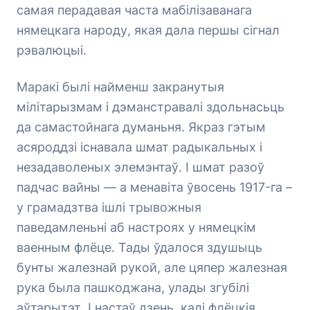
самая перадавая часта мабілізаванага
нямецкага народу, якая дала першы сігнал
рэвалюцыі.
Маракі былі найменш закранутыя
мілітарызмам і дэманстравалі здольнасьць
да самастойнага думаньня. Якраз гэтым
асяроддзі існавала шмат радыкальных і
незадаволеных элемэнтаў. І шмат разоў
падчас вайны — а менавіта ўвосень 1917-га –
у грамадзтва ішлі трывожныя
паведамленьні аб настроях у нямецкім
ваенным флёце. Тады ўдалося здушыць
бунты жалезнай рукой, але цяпер жалезная
рука была пашкоджана, улады згубілі
аўтарытэт. І настаў дзень, калі флёцкія