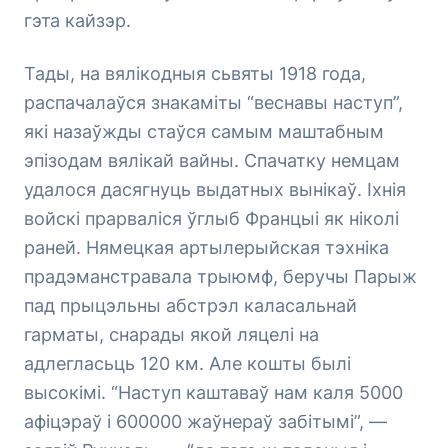
гэта кайзэр.
Тады, на вялікодныя сьвяты 1918 года,
распачалаўся знакаміты “веснавы наступ”,
які назаўжды стаўся самым маштабным
эпізодам вялікай вайны. Спачатку немцам
удалося дасягнуць выдатных вынікаў. Іхнія
войскі прарваліся ўглыб Францыі як ніколі
раней. Нямецкая артылерыйская тэхніка
прадэманстравала трыюмф, беручы Парыж
пад прыцэльны абстрэл каласальнай
гарматы, снарады якой ляцелі на
адлегласьць 120 км. Але кошты былі
высокімі. “Наступ каштаваў нам каля 5000
афіцэраў і 600000 жаўнераў забітымі”, —