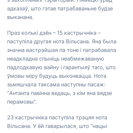
адказаў, што гэтае патрабаваньне будзе
выканана.
Праз колькі дзён – 15 кастрычніка –
паступіла другая нота Вільсана. Яна была
значна вастрэйшая па тоне і патрабавала
неадкладна спыніць неабмежаваную
падлодкавую вайну і гарантыяў таго, што
ўмовы міру будуць выконвацца. Нота
зьмяшчала таксама наступны пасаж:
“Антанта павінна ведаць, з кім яна вядзе
перамовы”.
23 кастрычніка паступіла трэцяя нота
Вільсана. У ёй гаварылася, што “нацыі