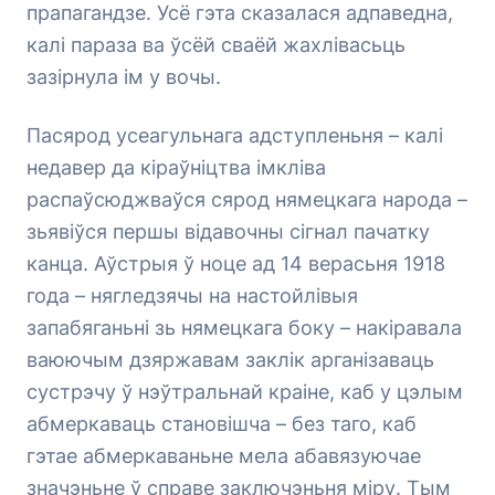
прапагандзе. Усё гэта сказалася адпаведна,
калі параза ва ўсёй сваёй жахлівасьць
зазірнула ім у вочы.
Пасярод усеагульнага адступленьня – калі
недавер да кіраўніцтва імкліва
распаўсюджваўся сярод нямецкага народа –
зьявіўся першы відавочны сігнал пачатку
канца. Аўстрыя ў ноце ад 14 верасьня 1918
года – нягледзячы на настойлівыя
запабяганьні зь нямецкага боку – накіравала
ваюючым дзяржавам заклік арганізаваць
сустрэчу ў нэўтральнай краіне, каб у цэлым
абмеркаваць становішча – без таго, каб
гэтае абмеркаваньне мела абавязуючае
значэньне ў справе заключэньня міру. Тым