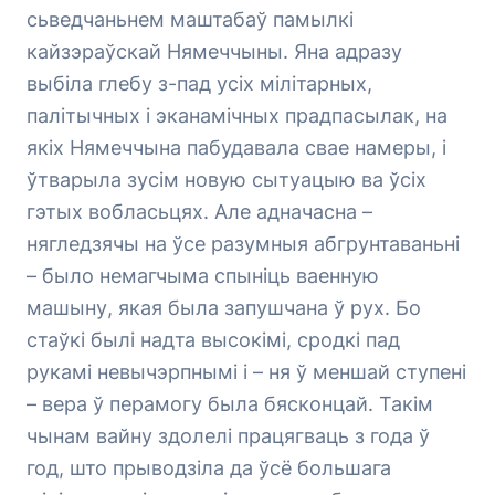
сьведчаньнем маштабаў памылкі
кайзэраўскай Нямеччыны. Яна адразу
выбіла глебу з-пад усіх мілітарных,
палітычных і эканамічных прадпасылак, на
якіх Нямеччына пабудавала свае намеры, і
ўтварыла зусім новую сытуацыю ва ўсіх
гэтых вобласьцях. Але адначасна –
нягледзячы на ўсе разумныя абгрунтаваньні
– было немагчыма спыніць ваенную
машыну, якая была запушчана ў рух. Бо
стаўкі былі надта высокімі, сродкі пад
рукамі невычэрпнымі і – ня ў меншай ступені
– вера ў перамогу была бясконцай. Такім
чынам вайну здолелі працягваць з года ў
год, што прыводзіла да ўсё большага