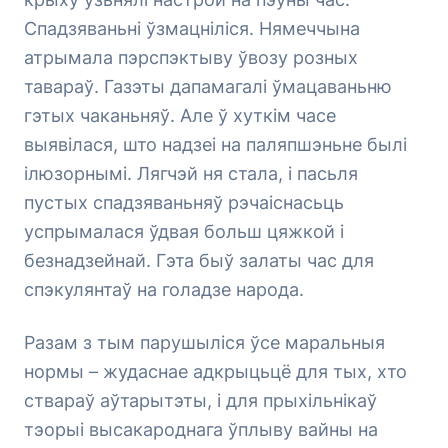
Спадзяваньні ўзмацніліся. Нямеччына
атрымала пэрспэктыву ўвозу розных
тавараў. Газэты дапамагалі ўмацаваньню
гэтых чаканьняў. Але ў хуткім часе
выявілася, што надзеі на паляпшэньне былі
ілюзорнымі. Лягчэй ня стала, і пасьля
пустых спадзяваньняў рэчаіснасьць
успрымалася ўдвая больш цяжкой і
безнадзейнай. Гэта быў залаты час для
спэкулянтаў на голадзе народа.
Разам з тым парушыліся ўсе маральныя
нормы – жудаснае адкрыцьцё для тых, хто
ствараў аўтарытэты, і для прыхільнікаў
тэорыі высакароднага ўплыву вайны на