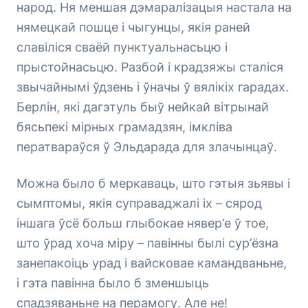
народ. Ня меншая дэмаралізацыя настала на
нямецкай пошце і чыгунцы, якія раней
славіліся сваёй пунктуальнасьцю і
прыстойнасьцю. Разбой і крадзяжы сталіся
звычайнымі ўдзень і ўначы ў вялікіх гарадах.
Берлін, які дагэтуль быў нейкай вітрынай
бясьпекі мірных грамадзян, імкліва
ператвараўся ў Эльдарада для злачынцаў.
Можна было б меркаваць, што гэтыя зьявы і
сымптомы, якія суправаджалі іх – сярод
іншага ўсё больш глыбокае нявер’е ў тое,
што ўрад хоча міру – павінны былі сур’ёзна
занепакоіць урад і вайсковае камандваньне,
і гэта павінна было б зменшыць
спадзяваньне на перамогу. Але не!