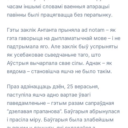
часам іншымі словамі ваенныя апэрацыі
павінны былі працягвацца без перапынку.
Гэты заклік Антанта прыняла ad notam – як
гэта гаворыца на дыпламатычнай мове – і не
падтрымала яго. Але заклік быў успрыняты
як усебаковае сьведчаньне таго, што
Аўстрыя вычарпала свае сілы. Аднак – як
вядома – становішча яшчэ не было такім.
Праз адзінаццаць дзён, 25 верасьня,
паступіла яшчэ адно вартае ўвагі
паведамленьне – гэтым разам сапраўдная
“дзелавая прапанова”. Баўгарыя абрынулася
і прасіла міру. Баўгарыя была злабейшым
зьвяном у ланцугу, які складаўся з