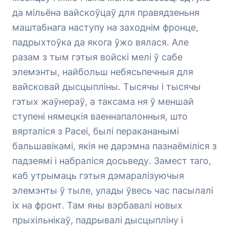
да мільёна вайскоўцаў для правядзеньня
маштабнага наступу на заходнім фронце,
падрыхтоўка да якога ўжо вялася. Але
разам з тым гэтыя войскі мелі ў сабе
элемэнты, найбольш небясьпечныя для
вайсковай дысцыпліны. Тысячы і тысячы
гэтых жаўнераў, а таксама ня ў меншай
ступені нямецкія ваеннапалонныя, што
вярталіся з Расеі, былі перакананымі
бальшавікамі, якія не дарэмна пазнаёміліся з
падзеямі і набраліся досьведу. Замест таго,
каб утрымаць гэтыя дэмаралізуючыя
элемэнты ў тыле, улады ўвесь час пасылалі
іх на фронт. Там яны вэрбавалі новых
прыхільнікаў, падрывалі дысцыпліну і