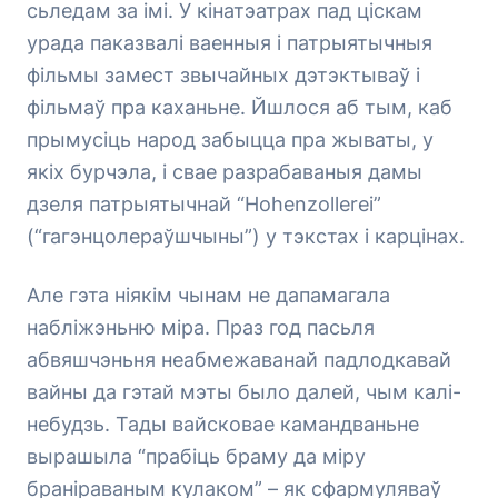
сьледам за імі. У кінатэатрах пад ціскам
урада паказвалі ваенныя і патрыятычныя
фільмы замест звычайных дэтэктываў і
фільмаў пра каханьне. Йшлося аб тым, каб
прымусіць народ забыцца пра жываты, у
якіх бурчэла, і свае разрабаваныя дамы
дзеля патрыятычнай “Hohenzollerei”
(“гагэнцолераўшчыны”) у тэкстах і карцінах.
Але гэта ніякім чынам не дапамагала
набліжэньню міра. Праз год пасьля
абвяшчэньня неабмежаванай падлодкавай
вайны да гэтай мэты было далей, чым калі-
небудзь. Тады вайсковае камандваньне
вырашыла “прабіць браму да міру
браніраваным кулаком” – як сфармуляваў