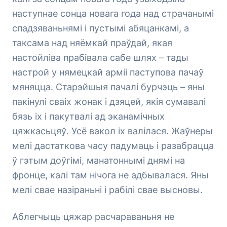
наступнае сонца новага года над страчанымі
спадзяваньнямі і пустымі абяцанкамі, а
таксама над няёмкай праўдай, якая
настойліва прабівала сабе шлях – тады
настрой у нямецкай арміі паступова пачаў
мяняцца. Старэйшыя пачалі бурчэць – яны
пакінулі сваіх жонак і дзяцей, якія сумавалі
бязь іх і пакутвалі ад эканамічных
цяжкасьцяў. Усё вакол іх валілася. Жаўнеры
мелі дастаткова часу падумаць і разабрацца
ў гэтым доўгімі, манатоннымі днямі на
фронце, калі там нічога не адбывалася. Яны
мелі свае назіраньні і рабілі свае высновы.
Аблегчыць цяжар расчараваньня не