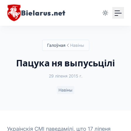
Bielarus.net
Галоўная
Навіны
Пацука ня выпусьцілі
29 ліпеня 2015 г.
Навіны
Украінскія СМІ паведамілі, што 17 ліпеня