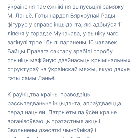
ўкраінскія памежнікі ня выпусьцілі замяжу
М. Ланьё. Гэты нардэп Вярхоўнай Рады
фігуруе ў справе інцыдэнта, які адбыўся 11
ліпеня ў горадзе Мукачава, у выніку чаго
загінулі трое і былі паранены 10 чалавек.
Байцы Правага сэктару зрабілі спробу
спыніць мафійную дзейнасьць крымінальных
структураў на ўкраінскай мяжы, якую дахуе
гэты самы Ланьё.
Кіраўніцтва краіны праводзіць
рассьледваньне інцыдэнта, апраўдваецца
перад нацыяй. Патрыёты па ўсёй краіне
арганізоўваюць пратэстныя акцыі.
Звольнены дзесяткі чыноўнікаў і