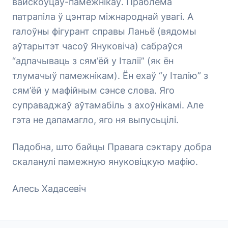
вайскоўцаў-памежнікаў. Праблема
патрапіла ў цэнтар міжнароднай увагі. А
галоўны фігурант справы Ланьё (вядомы
аўтарытэт часоў Януковіча) сабраўся
“адпачываць з сям’ёй у Італіі” (як ён
тлумачыў памежнікам). Ён ехаў “у Італію” з
сям’ёй у мафійным сэнсе слова. Яго
суправаджаў аўтамабіль з ахоўнікамі. Але
гэта не дапамагло, яго ня выпусьцілі.
Падобна, што байцы Правага сэктару добра
скаланулі памежную януковіцкую мафію.
Алесь Хадасевіч