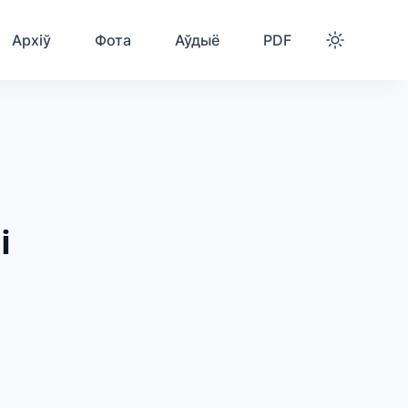
Архіў
Фота
Аўдыё
PDF
і