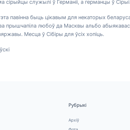
а сірыйцы служылі ў Германіі, а германцы ў Сірыі
эта павінна быць цікавым для некаторых беларуса
тва прышчапіла любоў да Масквы альбо абыякавас
зяржавы. Месца ў Сібіры для ўсіх хопіць.
ўскі
Рубрыкі
Архіў
Фота