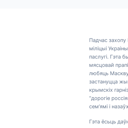
Падчас захопу 
міліцыі Украін
паслугі. Гэта
мясцовай прапі
любяць Маскву,
застануцца жы
крымскіх гарні
“дорогіе россія
сем’ямі і назаўж
Гэта ёсьць даў