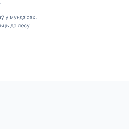
.
ў у мундзірах,
ьць да лёсу