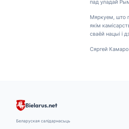
пад уладай Рым
Мяркуем, што г
якім камісарс
сваёй нацыі і д
Сяргей Камаро
Bielarus.net
Беларуская салідарнасьць