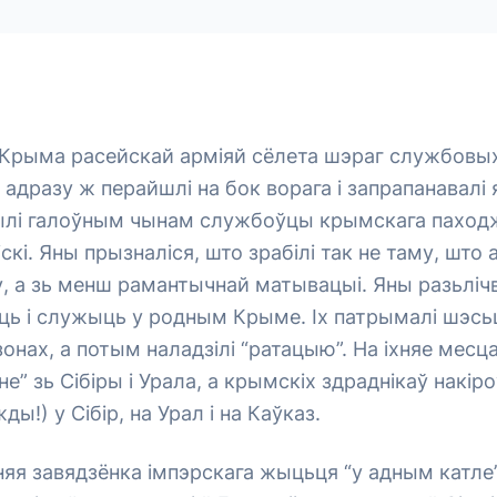
Крыма расейскай арміяй сёлета шэраг службовых 
ы адразу ж перайшлі на бок ворага і запрапанавалі
 былі галоўным чынам службоўцы крымскага паходж
скі. Яны прызналіся, што зрабілі так не таму, што 
 а зь менш рамантычнай матывацыі. Яны разьлічв
ць і служыць у родным Крыме. Іх патрымалі шэсь
зонах, а потым наладзілі “ратацыю”. На іхняе месц
не” зь Сібіры і Урала, а крымскіх здраднікаў накір
ды!) у Сібір, на Урал і на Каўказ.
няя завядзёнка імпэрскага жыцьця “у адным катле