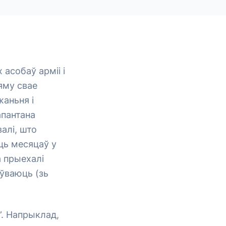
асобаў арміі і
 яму свае
аньня і
апантана
алі, што
ць месяцаў у
а прыехалі
оўваюць (зь
”. Напрыклад,