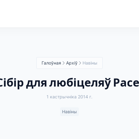
Галоўная
Архіў
Навіны
Сібір для любіцеляў Расе
1 кастрычніка 2014 г.
Навіны