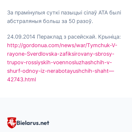
За прамінулыя суткі пазыцыі сілаў АТА былі
абстраляныя больш за 50 разоў.
24.09.2014 Пераклад з расейскай. Крыніца:
http://gordonua.com/news/war/Tymchuk-V-
rayone-Sverdlovska-zafiksirovany-sbrosy-
trupov-rossiyskih-voennosluzhashchih-v-
shurf-odnoy-iz-nerabotayushchih-shaht—
42743.html
Bielarus.net