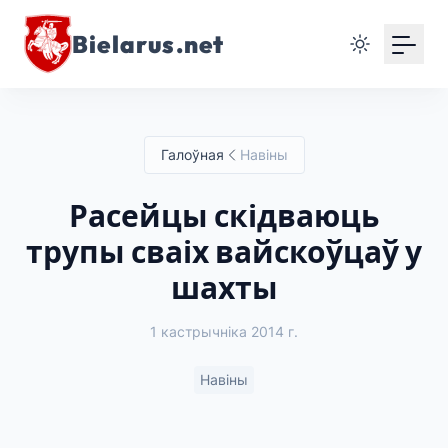
Bielarus.net
Галоўная
Навіны
Расейцы скідваюць
трупы сваіх вайскоўцаў у
шахты
1 кастрычніка 2014 г.
Навіны