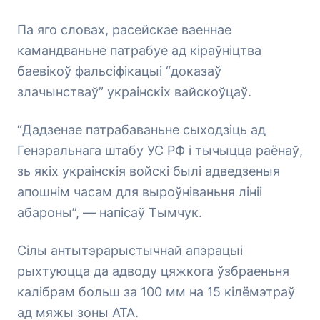
Па яго словах, расейскае ваеннае
камандваньне патрабуе ад кіраўніцтва
баевікоў фальсіфікацыі “доказаў
злачынстваў” украінскіх вайскоўцаў.
“Дадзенае патрабаваньне сыходзіць ад
Генэральнага штабу УС РФ і тычыцца раёнаў,
зь якіх украінскія войскі былі адведзеныя
апошнім часам для выроўніваньня лініі
абароны”, — напісаў Тымчук.
Сілы антытэрарыстычнай апэрацыі
рыхтуюцца да адводу цяжкога ўзбраеньня
калібрам больш за 100 мм на 15 кілёмэтраў
ад мяжы зоны АТА.