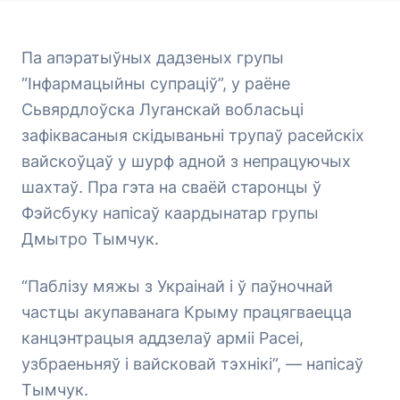
Па апэратыўных дадзеных групы
“Інфармацыйны супраціў”, у раёне
Сьвярдлоўска Луганскай вобласьці
зафіквасаныя скідываньні трупаў расейскіх
вайскоўцаў у шурф адной з непрацуючых
шахтаў. Пра гэта на сваёй старонцы ў
Фэйсбуку напісаў каардынатар групы
Дмытро Тымчук.
“Паблізу мяжы з Украінай і ў паўночнай
частцы акупаванага Крыму працягваецца
канцэнтрацыя аддзелаў арміі Расеі,
узбраеньняў і вайсковай тэхнікі”, — напісаў
Тымчук.