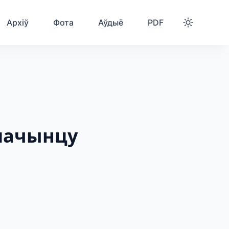
Архіў
Фота
Аўдыё
PDF
злачынцу