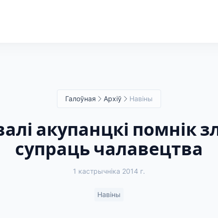
Галоўная
Архіў
Навіны
валі акупанцкі помнік 
супраць чалавецтва
1 кастрычніка 2014 г.
Навіны