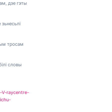
ам, дзе гэты
 зьнесьлі
тым тросам
ілі словы
-V-raycentre-
ichu-