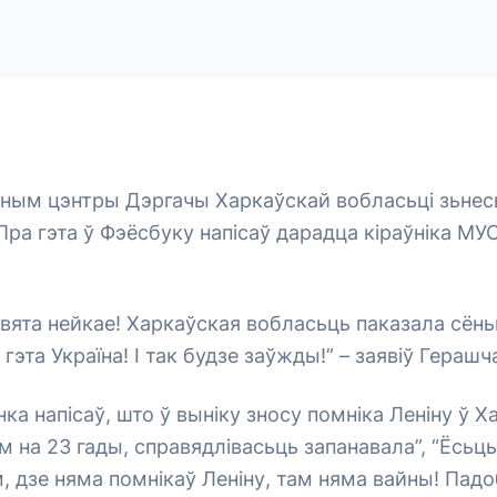
нным цэнтры Дэргачы Харкаўскай вобласьці зьнес
 Пра гэта ў Фэёсбуку напісаў дарадца кіраўніка МУ
ьвята нейкае! Харкаўская вобласьць паказала сёнь
эта Україна! І так будзе заўжды!” – заявіў Герашч
а напісаў, што ў выніку зносу помніка Леніну ў Ха
м на 23 гады, справядлівасьць запанавала”, “Ёсьц
, дзе няма помнікаў Леніну, там няма вайны! Падоб