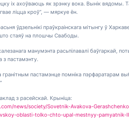
ецку іх ахоўваюць як зрэнку вока. Вынік вядомы. Т
гвае ліцца кроў”, — мяркуе ён.
асьня ўдзельнікі праўкраінскага мітынгу ў Харкаве
 што стаяў на плошчы Свабоды.
жалезанага манумэнта расьпілавалі баўгаркай, по
а з пастамэнту.
а гранітным пастамэнце помніка пэрфаратарам выб
”
аклад з расейскай. Крыніца:
a.com/news/society/Sovetnik-Avakova-Gerashchenko
vskoy-oblasti-tolko-chto-upal-mestnyy-pamyatnik-Il