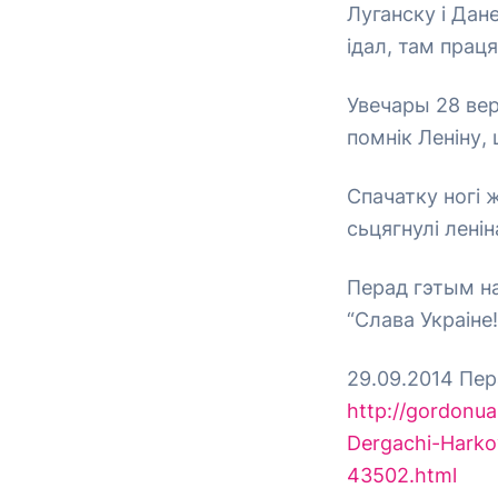
Луганску і Дан
ідал, там праця
Увечары 28 вер
помнік Леніну,
Спачатку ногі 
сьцягнулі ленін
Перад гэтым н
“Слава Украіне!
29.09.2014 Пер
http://gordonu
Dergachi-Harko
43502.html