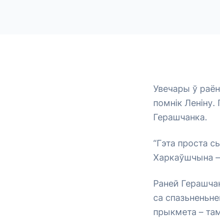
Увечары ў раё
помнік Леніну.
Герашчанка.
“Гэта проста с
Харкаўшчына – г
Раней Герашчанк
са спазьненьне
прыкмета – там