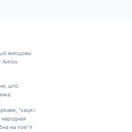
ьлі мясцовы
С Антон
ня, што
анка.
ркаве, “хаця і
ь народная
на на тое! У