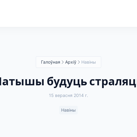
Галоўная
Архіў
Навіны
Латышы будуць страляц
15 верасня 2014 г.
Навіны