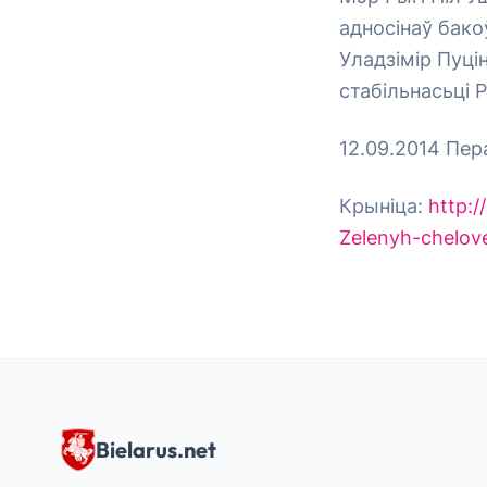
адносінаў бако
Уладзімір Пуці
стабільнасьці Р
12.09.2014 Пер
Крыніца:
http:
Zelenyh-chelov
Bielarus.net