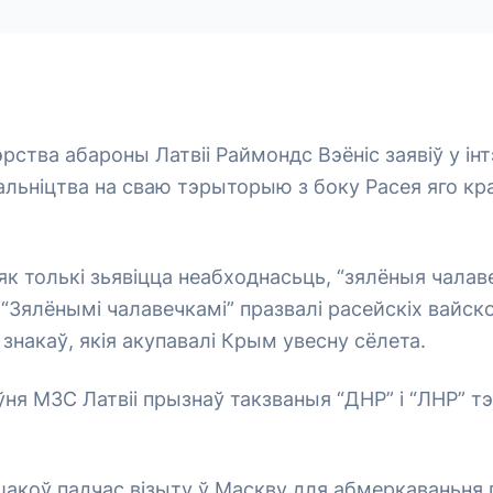
эрства абароны Латвіі Раймондс Вэёніс заявіў у ін
ягальніцтва на сваю тэрыторыю з боку Расея яго кр
 як толькі зьявіцца неабходнасьць, “зялёныя чалав
“Зялёнымі чалавечкамі” празвалі расейскіх вайск
знакаў, якія акупавалі Крым увесну сёлета.
ўня МЗС Латвіі прызнаў такзваныя “ДНР” і “ЛНР” 
шакоў падчас візыту ў Маскву для абмеркаваньня