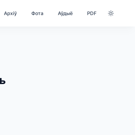
Архіў
Фота
Аўдыё
PDF
ь