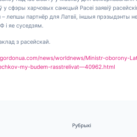
ў у сфэры харчовых санкцый Расеі заявіў расейскі
н – лепшы партнёр для Латвіі, іншыя прэзыдэнты н
Ф і яе суседзям.
аклад з расейскай.
//gordonua.com/news/worldnews/Ministr-oborony-Lat
echkov-my-budem-rasstrelivat—40962.html
Рубрыкі