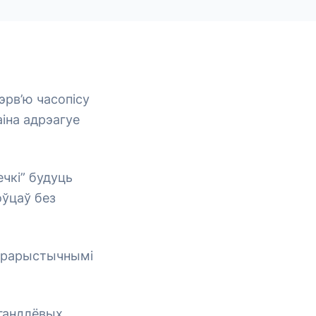
тэрв’ю часопісу
аіна адрэагуе
ечкі” будуць
оўцаў без
тэрарыстычнымі
 гандлёвых