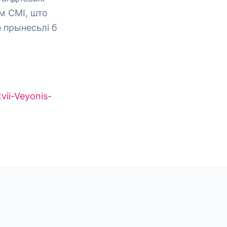
м СМІ, што
е прынесьлі б
vii-Veyonis-