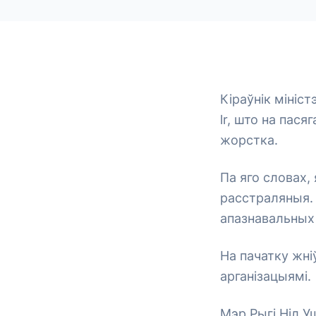
Кіраўнік мініст
lr, што на пас
жорстка.
Па яго словах,
расстраляныя. 
апазнавальных 
На пачатку жні
арганізацыямі.
Мэр Рыгі Ніл У