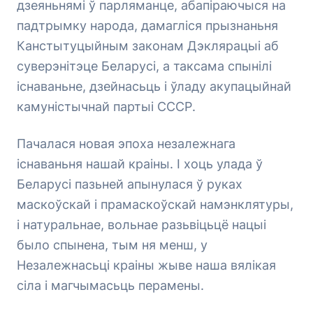
дзеяньнямі ў парляманце, абапіраючыся на
падтрымку народа, дамагліся прызнаньня
Канстытуцыйным законам Дэклярацыі аб
суверэнітэце Беларусі, а таксама спынілі
існаваньне, дзейнасьць і ўладу акупацыйнай
камуністычнай партыі СССР.
Пачалася новая эпоха незалежнага
існаваньня нашай краіны. І хоць улада ў
Беларусі пазьней апынулася ў руках
маскоўскай і прамаскоўскай намэнклятуры,
і натуральнае, вольнае разьвіцьцё нацыі
было спынена, тым ня менш, у
Незалежнасьці краіны жыве наша вялікая
сіла і магчымасьць перамены.