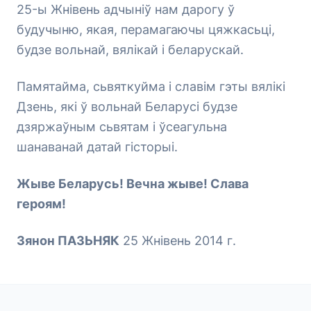
25-ы Жнівень адчыніў нам дарогу ў
будучыню, якая, перамагаючы цяжкасьці,
будзе вольнай, вялікай і беларускай.
Памятайма, сьвяткуйма і славім гэты вялікі
Дзень, які ў вольнай Беларусі будзе
дзяржаўным сьвятам і ўсеагульна
шанаванай датай гісторыі.
Жыве Беларусь! Вечна жыве! Слава
героям!
Зянон ПАЗЬНЯК
25 Жнівень 2014 г.