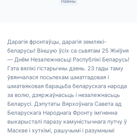
Навіны
Дарагія фронтаўцы, дарагія землякі-
беларусы! Віншую ўсіх са сьвятам 25 Жніўня
— Днём Незалежнасьці Рэспублікі Беларусь!
Гэта вялікі гістарычны дзень. 23 гады таму
ўвянчалася посьпехам шматгадовая і
шматвяковая барацьба беларускага народа
за волю, дзяржаўнасьць і незалежнасьць
Беларусі. Дэпутаты Вярхоўнага Савета ад
Беларускага Народнага Фронту імгненна
выкарысталі паразу камуністычнага путчу ў
Маскве і хуткімі, рашучымі і разумнымі