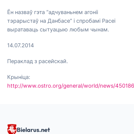
Ён назваў гэта “адчуваньнем агоніі
тэрарыстаў на Данбасе” і спробамі Расеі
выратаваць сытуацыю любым чынам.
14.07.2014
Пераклад з расейскай.
Крыніца:
http://www.ostro.org/general/world/news/450186
Bielarus.net