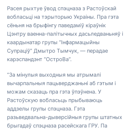
Расея рыхтуе ўвод спэцназа з Растоўскай
вобласьці на тэрыторыю Украіны. Пра гэта
сёньня на брыфінгу паведаміў кіраўнік
Цэнтру ваенна-палітычных дасьледваньняў і
каардынатар групы “Інфармацыйны
Супраціў” Дмытро Тымчук, — перадае
карэспандэнт “ОстроВа”.
“За мінулыя выходныя мы атрымалі
вычарпальныя пацьверджаньні аб гэтым і
можам сказаць пра гэта ўпэўнена. У
Растоўскую вобласьць прыбываюць
аддзелы групы спэцназа. Гэта
разьведвальна-дыверсійныя групы штатных
брыгадаў спэцназа расейскага ГРУ. Па