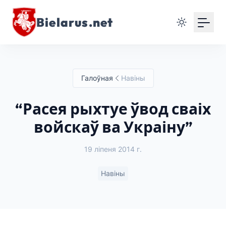
Bielarus.net
Галоўная
Навіны
“Расея рыхтуе ўвод сваіх
войскаў ва Украіну”
19 ліпеня 2014 г.
Навіны