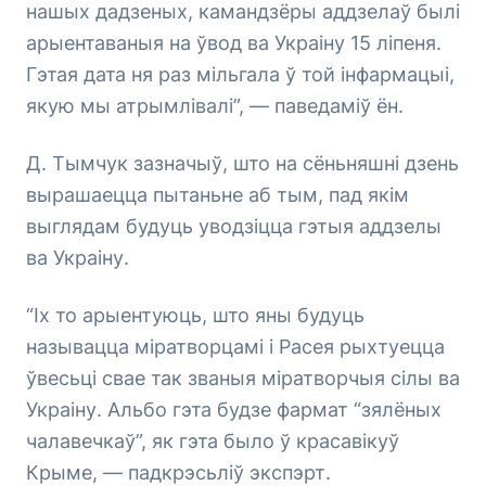
нашых дадзеных, камандзёры аддзелаў былі
арыентаваныя на ўвод ва Украіну 15 ліпеня.
Гэтая дата ня раз мільгала ў той інфармацыі,
якую мы атрымлівалі”, — паведаміў ён.
Д. Тымчук зазначыў, што на сёньняшні дзень
вырашаецца пытаньне аб тым, пад якім
выглядам будуць уводзіцца гэтыя аддзелы
ва Украіну.
“Іх то арыентуюць, што яны будуць
называцца міратворцамі і Расея рыхтуецца
ўвесьці свае так званыя міратворчыя сілы ва
Украіну. Альбо гэта будзе фармат “зялёных
чалавечкаў”, як гэта было ў красавікуў
Крыме, — падкрэсьліў экспэрт.