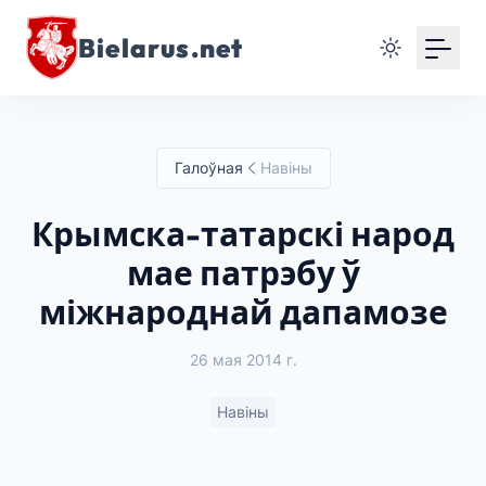
Bielarus.net
Галоўная
Навіны
Крымска-татарскі народ
мае патрэбу ў
міжнароднай дапамозе
26 мая 2014 г.
Навіны