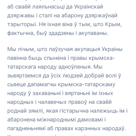
аб сваёй лаяльнасьці да Украінскай
дзяржавы і сталі на абарону дзяржаўнай
тэрыторыі. Ня іхная віна ў тым, што Крым,
фактычна, быў здадзены і акупаваны.
Мы лічым, што паўзучая акупацыя Украіны
павінна быць спынена і правы крымска-
татарскага народу адноўленыя. Мы
зьвяртаемся да ўсіх людзей добрай волі ў
сьвеце дапамагчы крымска-татарскаму
народу ў захаваньні і вяртаньні ім іхных
народных і чалавечых правоў на сваёй
роднай зямлі, якая гістарычна належыць ім і
абаронена міжнароднымі дамовамі і
пагадненьнямі аб правах карэнных народаў.