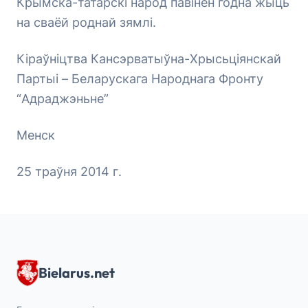
Крымска-татарскі народ павінен годна жыць
на сваёй роднай зямлі.
Кіраўніцтва Кансэрватыўна-Хрысьціянскай
Партыі – Беларускага Народнага Фронту
“Адраджэньне”
Менск
25 траўня 2014 г.
Bielarus.net