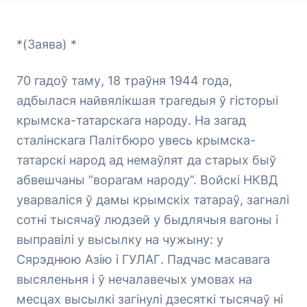
*(Заява) *
70 гадоў таму, 18 траўня 1944 года,
адбылася найвялікшая трагедыя ў гісторыі
крымска-татарскага народу. На загад
сталінскага Палітбюро увесь крымска-
татарскі народ ад немаўлят да старых быў
абвешчаны “ворагам народу”. Войскі НКВД
уварваліся ў дамы крымскіх татараў, загналі
сотні тысячаў людзей у быдлячыя вагоны і
выправілі у высылку на чужыну: у
Сярэднюю Азію і ГУЛАГ. Падчас масавага
высяленьня і ў нечалавечых умовах на
месцах высылкі загінулі дзесяткі тысячаў ні