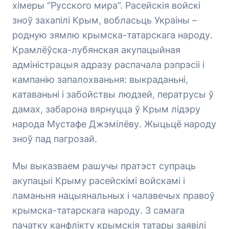
хімеры “Русского мира”. Расейскія войскі
зноў захапілі Крым, вобласьць Украіны –
родную зямлю крымска-татарскага народу.
Крамлёўска-лубянская акупацыйная
адміністрацыя адразу распачала рэпрэсіі і
кампанію запалохваньня: выкраданьні,
катаваньні і забойствы людзей, ператрусы ў
дамах, забарона вярнуцца ў Крым лідэру
народа Мустафе Джэмілёву. Жыцьцё народу
зноў пад пагрозай.
Мы выказваем рашучы пратэст супраць
акупацыі Крыму расейскімі войскамі і
ламаньня нацыянальных і чалавечых правоў
крымска-татарскага народу. З самага
пачатку канфлікту крымскія татары заявілі