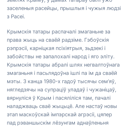
заселеныя расейцы, прышлыя і чужыя людзі
з Расеі.
Крымскія татары распачалі змаганьне за
права жыць на сваёй радзіме. Гэбоўскія
рэпрэсіі, карніцкая псіхіятрыя, зьдзекі і
забойствы не запалохалі народ і яго эліту.
Крымскія татары абралі шлях негвалтоўнага
змаганьня і пасьлядоўна ішлі па ім да сваёй
мэты. З канца 1980-х гадоў тысячы сем’яў,
нягледзячы на супраціў уладаў і чужаніцаў,
вярнуліся ў Крым і пасяліліся там, пачалі
наладжваць сваё жыцьцё. Але настаў новы
этап маскоўскай імпэрскай агрэсіі, цяпер
пад рэваншыскім лёзунгам аднаўленьня