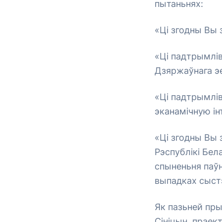
пытаньнях:
«Ці згодны Вы 
«Ці падтрымлів
Дзяржаўнага эе
«Ці падтрымлів
эканамічную і
«Ці згодны Вы
Рэспублікі Бел
спыненьня паў
выпадках сыст
Як пазьней пры
Сініцын, праек