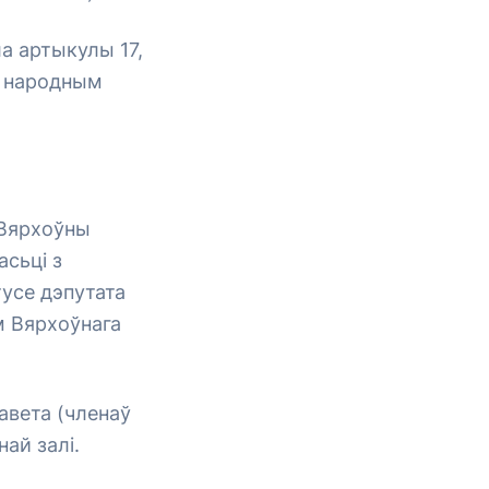
а артыкулы 17,
б народным
 Вярхоўны
асьці з
тусе дэпутата
м Вярхоўнага
авета (членаў
ай залі.