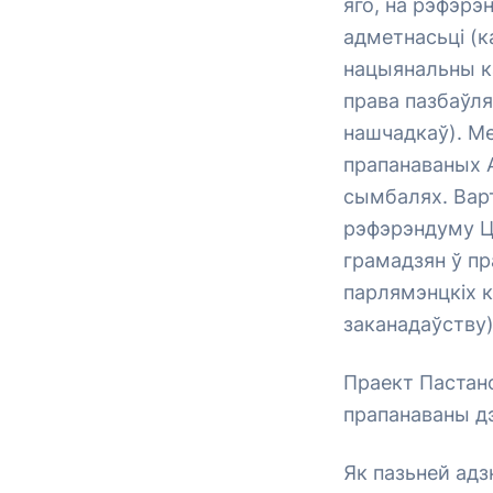
яго, на рэфэрэ
адметнасьці (к
нацыянальны ка
права пазбаўляц
нашчадкаў). Ме
прапанаваных 
сымбалях. Варт
рэфэрэндуму Цэ
грамадзян ў пр
парлямэнцкіх к
заканадаўству)
Праект Пастано
прапанаваны дэ
Як пазьней ад