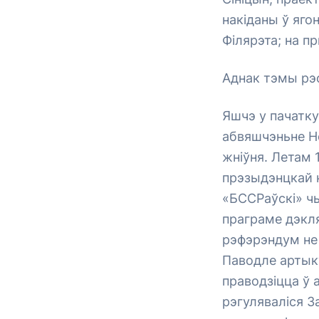
накіданы ў яго
Філярэта; на п
Аднак тэмы рэф
Яшчэ у пачатку
абвяшчэньне Не
жніўня. Летам 
прэзыдэнцкай к
«БССРаўскі» чы
праграме дэкл
рэфэрэндум не 
Паводле артыку
праводзіцца ў 
рэгуляваліся 