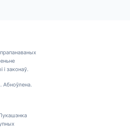
 прапанаваных
зеньне
 і законаў.
. Абноўлена.
 Лукашэнка
упных