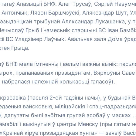
утатаў Апазыцыі БНФ. Алег Трусаў, Сяргей Навумч
 Антончык, Лявон Баршчэўскі, Аляксандар Шут, У
прэзыдэнцкай трыбунай Аляксандар Лукашэнка, у
чыслаў Грыб і намесьнік старшыні ВС Іван Бамбі
іі ВС Уладзімер Лаўчык. Авальная заля Дома ўраду
ргея Грыца.
ў БНФ мела імгненны і вельмі важны вынік: пасьл
тырох, прапанаваных прэзыдэнтам, Вярхоўны Саве
е набралася належнай колькасьці галасоў).
2 красавіка (пасьля 2-ой гадзіны начы), у будынак 
едзеныя вайсковыя, міліцэйскія і спэц-падразьдзя
), дэпутаты былі зьбітыя групай асобаў у масках , 
тамабілі і выкінутыя ў цэнтры Менску (пры гэтым 
. «Краінай кіруе прэзыдэнцкая хунта» — заявіў Вас