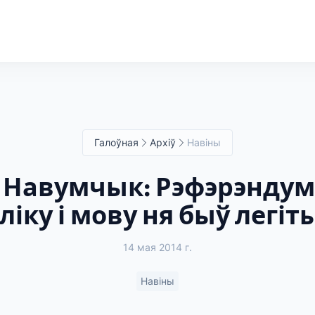
Галоўная
Архіў
Навіны
 Навумчык: Рэфэрэндум
іку і мову ня быў лег
14 мая 2014 г.
Навіны