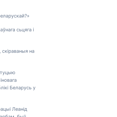
беларускай?»
ўнага сьцяга і
, скіраваныя на
ытуцыю
іновага
ікі Беларусь у
рацыі Леанід
гэрбам, быў