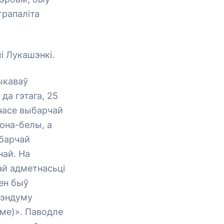
трапаліта
і Лукашэнкі.
ыкаваў
да гэтага, 25
 часе выбарчай
вона-белы, а
ыбарчай
най. На
ай адметнасьці
ен быў
рэндуму
ме)». Паводле