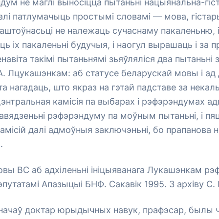
ндум не маглі выносіцца пытаньні нацыянальна-гі
алі патлумачыць простымі словамі — мова, гістар
штоўнасьці не належаць сучаснаму пакаленьню, і
ь іх пакаленьні будучыя, і наогул вырашаць і за пр
навіта такімі пытаньнямі зьяўляліся два пытаньні 
А. Лцукашэнкам: аб статусе беларускай мовы і а
а нагадаць, што якраз на гэтай падставе за некал
нтральная камісія па выбарах і рэфэрэндумах ад
авядзеньні рэфэрэндуму па моўным пытаньні, і пя
амісій далі адмоўныя заключэньні, бо прапанова 
.
вы ВС аб адхіленьні ініцыяванага Лукашэнкам рэ
путатамі Апазыцыі БНФ. Сакавік 1995. З архіву С
значаў доктар юрыдычных навук, прафэсар, былы 