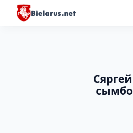
Bielarus.net
Сяргей
сымбол