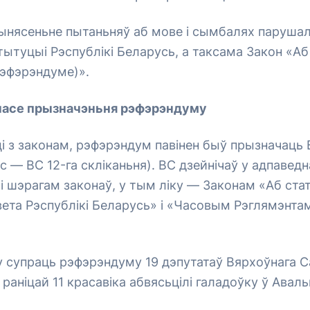
ынясеньне пытаньняў аб мове і сымбалях парушал
стытуцыі Рэспублікі Беларусь, а таксама Закон «А
рэфэрэндуме)».
часе прызначэньня рэфэрэндуму
і з законам, рэфэрэндум павінен быў прызначаць
с — ВС 12-га скліканьня). ВС дзейнічаў у адпаведн
 шэрагам законаў, у тым ліку — Законам «Аб ста
ета Рэспублікі Беларусь» і «Часовым Рэглямэнта
у супраць рэфэрэндуму 19 дэпутатаў Вярхоўнага С
раніцай 11 красавіка абвясьцілі галадоўку ў Авальн