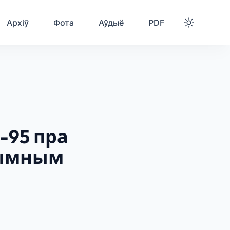
Архіў
Фота
Аўдыё
PDF
-95 пра
ітымным