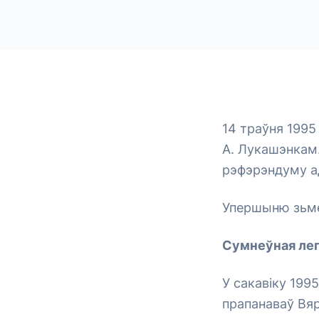
14 траўня 1995
А. Лукашэнкам.
рэфэрэндуму ад
Упершыню зьме
Сумнеўная ле
У сакавіку 199
прапанаваў Вя