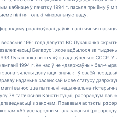
ным кабінэце ў пачатку 1994 г. пасьля прыёму ў мі
рыёме пілі ня толькі мінэральную ваду.
эрэндуму рэалізоўвалі даўнія палітычныя пазыцы
 верасьня 1991 года дэпутат ВС Лукашэнка скрыт
залежнасьці Беларусі, якое адбылося за тыдзень 
1993 Лукашэнка выступіў за аднаўленьне СССР. У
ампаніі 1994 г. ён насіў не «дзяржаўны» бел-чыр
рвона-зялёны дэпутацкі значак і ў сваёй перадв
яраваў наданьне расейскай мове статусу дзяржаў
маглі выносіцца пытаньні нацыянальна-гістарычн
лу 78 тагачаснай Канстытуцыі, рэфэрэндум павін
адпаведнасьці з законам. Прававыя аспэкты рэфэ
Законам «Аб усенародным галасаваньні (рэфэрэнду