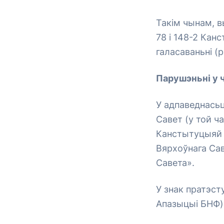
Такім чынам, в
78 і 148-2 Кан
галасаваньні (
Парушэньні у 
У адпаведнасьц
Савет (у той ча
Канстытуцыяй і
Вярхоўнага Сав
Савета».
У знак пратэст
Апазыцыі БНФ) 