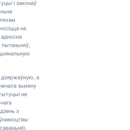
уцыі і законаў
эньне
шляхам
носіцца на
 адносна
к пытаньняў,
ацыянальную
 дзяржаўную, а
значала зьмену
тытуцыі не
ючага
дзень з
аўнамоцтвы
саваньня).