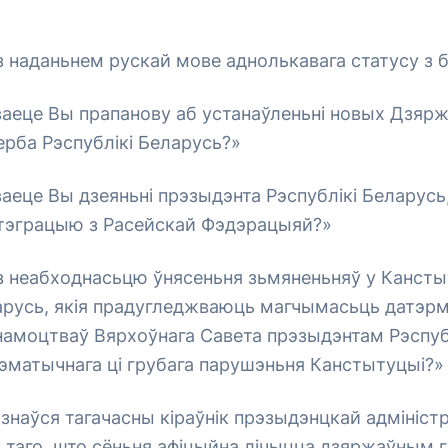
з наданьнем рускай мове аднолькавага статусу з 
аеце Вы прапанову аб устанаўленьні новых Дзяржа
рба Рэспублікі Беларусь?»
аеце Вы дзеяньні прэзыдэнта Рэспублікі Беларусь
нтэграцыю з Расейскай Фэдэрацыяй?»
 з неабходнасьцю ўнясеньня зьмяненьняў у Канст
арусь, якія прадугледжваюць магчымасьць датэрм
намоцтваў Вярхоўнага Савета прэзыдэнтам Рэспубл
эматычнага ці грубага парушэньня Канстытуцыі?»
знаўся тагачасны кіраўнік прэзыдэнцкай адмініст
т таго, што сёньня афіцыйна лічыцца дзяржаўным 