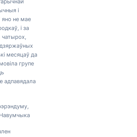
старычнай
ычныя і
 яно не мае
одкаў, і за
з чатырох,
д дзяржаўных
ькі месяцаў да
мовіла групе
ць
не адпавядала
фэрэндуму,
. Навумчыка
член