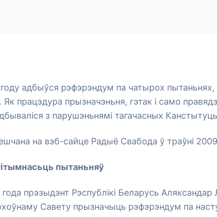
 году адбыўся рэфэрэндум па чатырох пытаньнях,
 Як працэдура прызначэньня, гэтак і само правяд
бываліся з парушэньнямі тагачасных Канстытуцыі
шчана на вэб-сайце Радыё Свабода ў траўні 2009
гітымнасьць пытаньняў
5 года прэзыдэнт Рэспублікі Беларусь Аляксандар
рхоўнаму Савету прызначыць рэфэрэндум па наст