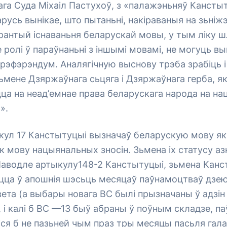
а Суда Міхаіл Пастухоў, з «палажэньняў Канстыт
арусь вынікае, што пытаньні, накіраваныя на зьніж
рантый існаваньня беларускай мовы, у тым ліку 
 ролі ў параўнаньні з іншымі мовамі, не могуць вы
 рэфэрэндум. Аналягічную выснову трэба зрабіць і
ьмене Дзяржаўнага сьцяга і Дзяржаўнага герба, я
ца на неад’емнае права беларускага народа на н
».
кул 17 Канстытуцыі вызначаў беларускую мову як
 мову нацыянальных зносін. Зьмена іх статусу а
Паводле артыкулу148-2 Канстытуцыі, зьмена Канс
іцца ў апошнія шэсьць месяцаў паўнамоцтваў дзе
ета (а выбары новага ВС былі прызначаны ў адзін 
 і калі б ВС —13 быў абраны ў поўным складзе, п
ся б не пазьней чым праз тры месяцы пасьля гала