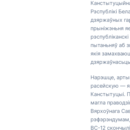
Канстытуцыйнаг
Рэспублікі Бел
дзяржаўных га
прыніжэньня яе
рэспубліканскі
пытаньняў аб з
якія замахваюц
дзяржаўнасьць
Нарэшце, арты
расейскую — як
Канстытуцыі. 
магла праводз
Вярхоўнага Сав
рэфэрэндумам,
ВС-12 скончылі