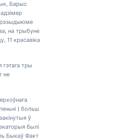
ык, Барыс
ладзімер
 прэзыдыюме
за, на трыбуне
, 11 красавіка
я гэтага тры
т не
Вярхоўнага
леньні ( больш
закінутыя ў
некаторыя былі
іль Быкаў Факт