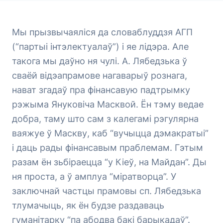
Мы прызвычаяліся да словаблуддзя АГП
(“партыі інтэлектуалаў”) і яе лідэра. Але
такога мы даўно ня чулі. А. Лябедзька ў
сваёй відэапрамове нагаварыў рознага,
нават згадаў пра фінансавую падтрымку
рэжыма Януковіча Масквой. Ён тэму ведае
добра, таму што сам з калегамі рэгулярна
ваяжуе ў Маскву, каб “вучыцца дэмакратыі”
і даць рады фінансавым праблемам. Гэтым
разам ён зьбіраецца “у Кіеў, на Майдан”. Ды
ня проста, а ў амплуа “міратворца”. У
заключнай частцы прамовы сп. Лябедзька
тлумачыць, як ён будзе раздаваць
гуманітарку “па абодва бакі барыкадаў”.