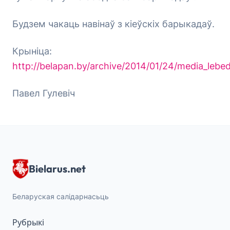
Будзем чакаць навінаў з кіеўскіх барыкадаў.
Крыніца:
http://belapan.by/archive/2014/01/24/media_lebe
Павел Гулевіч
Bielarus.net
Беларуская салідарнасьць
Рубрыкі