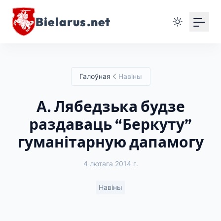
Bielarus.net
Галоўная
Навіны
А. Лябедзька будзе
раздаваць “Беркуту”
гуманітарную дапамогу
4 лютага 2014 г.
Навіны