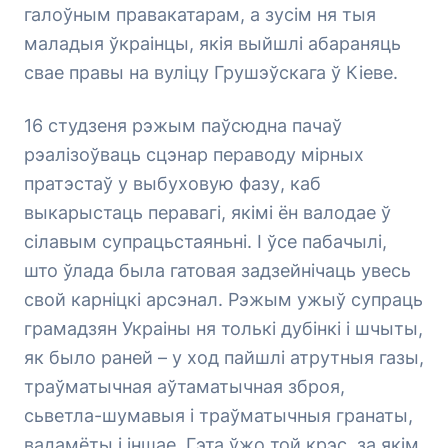
галоўным правакатарам, а зусім ня тыя
маладыя ўкраінцы, якія выйшлі абараняць
свае правы на вуліцу Грушэўскага ў Кіеве.
16 студзеня рэжым паўсюдна пачаў
рэалізоўваць сцэнар пераводу мірных
пратэстаў у выбуховую фазу, каб
выкарыстаць перавагі, якімі ён валодае ў
сілавым супрацьстаяньні. І ўсе пабачылі,
што ўлада была гатовая задзейнічаць увесь
свой карніцкі арсэнал. Рэжым ужыў супраць
грамадзян Украіны ня толькі дубінкі і шчыты,
як было раней – у ход пайшлі атрутныя газы,
траўматычная аўтаматычная зброя,
сьветла-шумавыя і траўматычныя гранаты,
вадамёты і іншае. Гэта ўжо той крэс, за якім