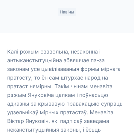
Навіны
Калі рэжым свавольна, незаконна і
антыканстытуцыйна абвяшчае па-за
законам усе цывілізаваныя формы мірнага
пратэсту, то ён сам штурхае народ на
пратэст нямірны. Такім чынам менавіта
рэжым Януковіча цалкам і поўнасьцю
адказны за крывавую правакацыю супраць
удзельнікаў мірных пратэстаў. Менавіта
Віктар Януковіч, які падпісаў заведама
неканстытуцыйныя законы, і ёсьць