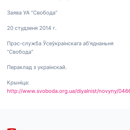
Заява УА “Свобода”
20 студзеня 2014 г.
Прэс-служба Ўсеўкраінскага аб’яднаньня
“Свобода”
Пераклад з украінскай.
Крыніца:
http://www.svoboda.org.ua/diyalnist/novyny/046