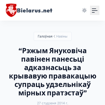
Bielarus.net
Галоўная
Навіны
“Рэжым Януковіча
павінен панесьці
адказнасьць за
крывавую правакацыю
супраць удзельнікаў
мірных пратэстаў”
27 студзеня 2014 г.