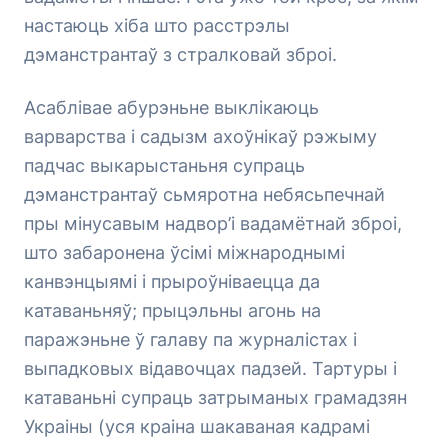
настаюць хіба што расстрэлы
дэманстрантаў з стралковай зброі.
Асаблівае абурэньне выклікаюць
варварства і садызм ахоўнікаў рэжыму
падчас выкарыстаньня супраць
дэманстрантаў сьмяротна небясьпечнай
пры мінусавым надвор’і вадамётнай зброі,
што забаронена ўсімі міжнароднымі
канвэнцыямі і прыроўніваецца да
катаваньняў; прыцэльны агонь на
паражэньне ў галаву па журналістах і
выпадковых відавочцах падзей. Тартуры і
катаваньні супраць затрыманых грамадзян
Украіны (уся краіна шакаваная кадрамі