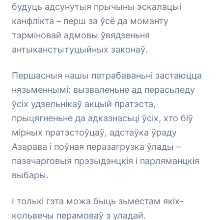
будуць адсунутыя прычыны эскалацыі
канфлікта – перш за ўсё да моманту
тэрміновай адмовы ўвядзеньня
антыканстытуцыйных законаў.
Першасныя нашы патрабаваньні застаюцца
нязьменнымі: вызваленьне ад перасьледу
ўсіх удзельнікаў акцый пратэста,
прыцягненьне да адказнасьці ўсіх, хто біў
мірных пратэстоўцаў, адстаўка ўраду
Азарава і поўная перазагрузка ўлады –
пазачарговыя прэзыдэнцкія і парляманцкія
выбары.
І толькі гэта можа быць зьместам якіх-
кольвечы перамоваў з уладай.