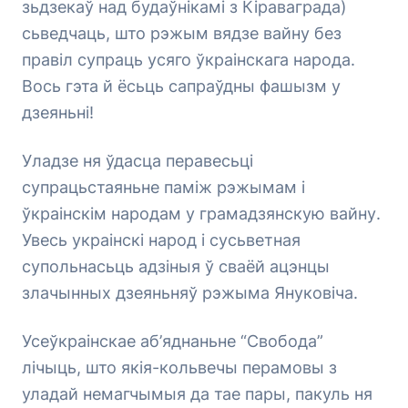
зьдзекаў над будаўнікамі з Кіраваграда)
сьведчаць, што рэжым вядзе вайну без
правіл супраць усяго ўкраінскага народа.
Вось гэта й ёсьць сапраўдны фашызм у
дзеяньні!
Уладзе ня ўдасца перавесьці
супрацьстаяньне паміж рэжымам і
ўкраінскім народам у грамадзянскую вайну.
Увесь украінскі народ і сусьветная
супольнасьць адзіныя ў сваёй ацэнцы
злачынных дзеяньняў рэжыма Януковіча.
Усеўкраінскае аб’яднаньне “Свобода”
лічыць, што якія-кольвечы перамовы з
уладай немагчымыя да тае пары, пакуль ня