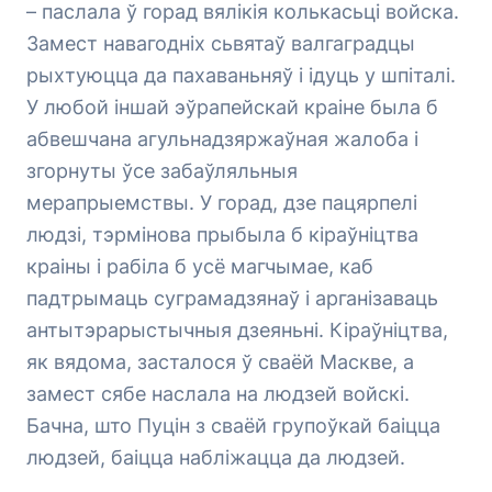
– паслала ў горад вялікія колькасьці войска.
Замест навагодніх сьвятаў валгаградцы
рыхтуюцца да пахаваньняў і ідуць у шпіталі.
У любой іншай эўрапейскай краіне была б
абвешчана агульнадзяржаўная жалоба і
згорнуты ўсе забаўляльныя
мерапрыемствы. У горад, дзе пацярпелі
людзі, тэрмінова прыбыла б кіраўніцтва
краіны і рабіла б усё магчымае, каб
падтрымаць суграмадзянаў і арганізаваць
антытэрарыстычныя дзеяньні. Кіраўніцтва,
як вядома, засталося ў сваёй Маскве, а
замест сябе наслала на людзей войскі.
Бачна, што Пуцін з сваёй групоўкай баіцца
людзей, баіцца набліжацца да людзей.