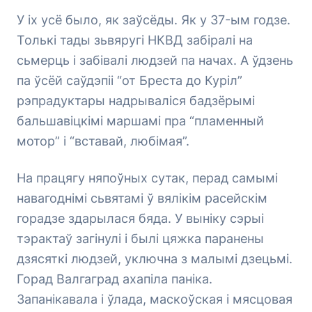
У іх усё было, як заўсёды. Як у 37-ым годзе.
Толькі тады зьвяругі НКВД забіралі на
сьмерць і забівалі людзей па начах. А ўдзень
па ўсёй саўдэпіі “от Бреста до Куріл”
рэпрадуктары надрываліся бадзёрымі
бальшавіцкімі маршамі пра “пламенный
мотор” і “вставай, любімая”.
На працягу няпоўных сутак, перад самымі
навагоднімі сьвятамі ў вялікім расейскім
горадзе здарылася бяда. У выніку сэрыі
тэрактаў загінулі і былі цяжка паранены
дзясяткі людзей, уключна з малымі дзецьмі.
Горад Валгаград ахапіла паніка.
Запанікавала і ўлада, маскоўская і мясцовая