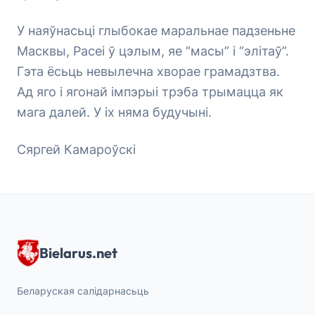
У наяўнасьці глыбокае маральнае падзеньне
Масквы, Расеі ў цэлым, яе “масы” і “элітаў”.
Гэта ёсьць невылечна хворае грамадзтва.
Ад яго і ягонай імпэрыі трэба трымацца як
мага далей. У іх няма будучыні.
Сяргей Камароўскі
Bielarus.net
Беларуская салідарнасьць