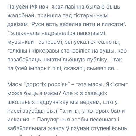
Па ўсёй РФ ноч, якая павінна была б быць
жалобнай, прайшла пад гістарычным
дэвізам “Руси есть веселие пити и плясати”.
Тэлеканалы надрываліся папсовымі
музычкай і сьпевамі, запускаліся салюты,
галкіны і кіркоравы станавіліся на вушы, каб
пазабаўляць шматмільённую публіку. І так
па ўсёй імпэрыі: пілі, скакалі, сьмяяліся…
Масы “дорогіх россіян” – гэта масы. Які спыт
можа быць з масы? Але ж з савецкіх
школьных падручнікаў мы ведаем, што ў
Расеі заўсёды былі “элиты, у которых были
искания…” Папулярныя асобы песеннага і
забаўляльнага жанру ў пэўнай ступені ёсьць