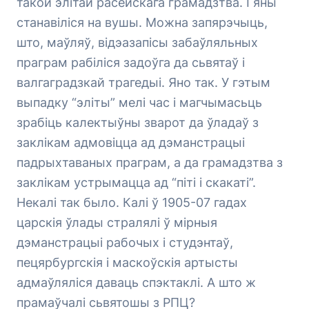
такой элітай расейскага грамадзтва. І яны
станавіліся на вушы. Можна запярэчыць,
што, маўляў, відэазапісы забаўляльных
праграм рабіліся задоўга да сьвятаў і
валгаградзкай трагедыі. Яно так. У гэтым
выпадку “эліты” мелі час і магчымасьць
зрабіць калектыўны зварот да ўладаў з
заклікам адмовіцца ад дэманстрацыі
падрыхтаваных праграм, а да грамадзтва з
заклікам устрымацца ад “піті і скакаті”.
Некалі так было. Калі ў 1905-07 гадах
царскія ўлады стралялі ў мірныя
дэманстрацыі рабочых і студэнтаў,
пецярбургскія і маскоўскія артысты
адмаўляліся даваць спэктаклі. А што ж
прамаўчалі сьвятошы з РПЦ?