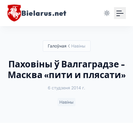
Bielarus.net
Галоўная
Навіны
Паховіны ў Валгаградзе -
Масква «пити и плясати»
6 студзеня 2014 г.
Навіны