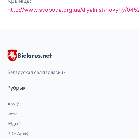
Крыніца:
http://www.svoboda.org.ua/diyalnist/novyny/045
Bielarus.net
Беларуская салідарнасьць
Рубрыкі
Архіў
Фота
Аўдыё
PDF Архіў