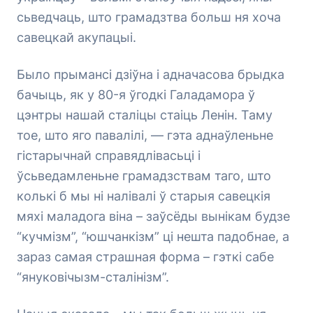
сьведчаць, што грамадзтва больш ня хоча
савецкай акупацыі.
Было прымансі дзіўна і адначасова брыдка
бачыць, як у 80-я ўгодкі Галадамора ў
цэнтры нашай сталіцы стаіць Ленін. Таму
тое, што яго павалілі, — гэта аднаўленьне
гістарычнай справядлівасьці і
ўсьведамленьне грамадзствам таго, што
колькі б мы ні налівалі ў старыя савецкія
мяхі маладога віна – заўсёды вынікам будзе
“кучмізм”, “юшчанкізм” ці нешта падобнае, а
зараз самая страшная форма – гэткі сабе
“януковічызм-сталінізм”.