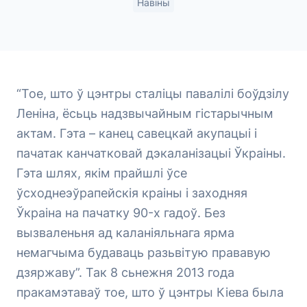
Навіны
“Тое, што ў цэнтры сталіцы павалілі боўдзілу
Леніна, ёсьць надзвычайным гістарычным
актам. Гэта – канец савецкай акупацыі і
пачатак канчатковай дэкаланізацыі Ўкраіны.
Гэта шлях, якім прайшлі ўсе
ўсходнеэўрапейскія краіны і заходняя
Ўкраіна на пачатку 90-х гадоў. Без
вызваленьня ад каланіяльнага ярма
немагчыма будаваць разьвітую прававую
дзяржаву”. Так 8 сьнежня 2013 года
пракамэтаваў тое, што ў цэнтры Кіева была