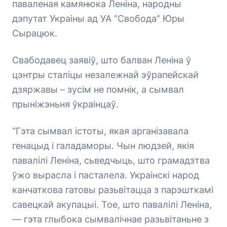
паваленая камянюка Леніна, народны
дэпутат Украіны ад УА “Свобода” Юры
Сырацюк.
Свабодавец заявіў, што балван Леніна ў
цэнтры сталіцы незалежнай эўрапейскай
дзяржавы – зусім не помнік, а сымвал
прыніжэньня ўкраінцаў.
“Гэта сымвал істоты, якая арганізавала
генацыд і галадаморы. Чын людзей, якія
павалілі Леніна, сьведчыць, што грамадзтва
ўжо вырасла і пасталела. Украінскі народ
канчаткова гатовы разьвітацца з парэшткамі
савецкай акупацыі. Тое, што павалілі Леніна,
— гэта глыбока сымвалічнае разьвітаньне з