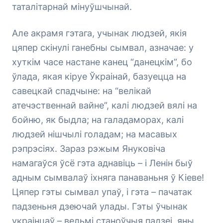
таталітарнай мінуўшчынай.
Але акрамя гэтага, учынак людзей, якія
цяпер скінулі ганебны сымвал, азначае: у
хуткім часе настане канец “данецкім”, бо
ўлада, якая кіруе Ўкраінай, базуецца на
савецкай спадчыне: на “велікай
атечэственнай вайне”, калі людзей вялі на
бойню, як быдла; на галадаморах, калі
людзей нішчылі голадам; на масавых
рэпрэсіях. Зараз рэжым Януковіча
намагаўся ўсё гэта аднавіць – і Ленін быў
адным сымвалаў іхняга панаваньня ў Кіеве!
Цяпер гэты сымвал упаў, і гэта – пачатак
падзеньня дзеючай улады. Гэты ўчынак
украінцаў – вельмі станоўчыя падзеі, яны