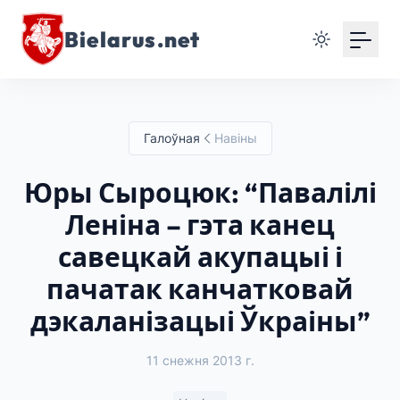
Bielarus.net
Галоўная
Навіны
Юры Сыроцюк: “Павалілі
Леніна – гэта канец
савецкай акупацыі і
пачатак канчатковай
дэкаланізацыі Ўкраіны”
11 снежня 2013 г.