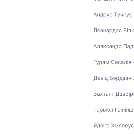
Андрус Тучкус 
Леанардас Вілк
Аляксандр Падр
Гурам Сасэлія –
Давід Бэрдзэні
Вахтанг Дзабір
Тарыэл Гвініяш
Ядвіга Хмялёўс