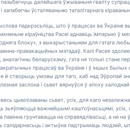
б пазьбегнуць далейшага ўжываньня гвалту супрац
і запабегчы ўсталяваньню таталітарнага кіраваньня
лова падкрэсьліць, што ў працэсах ва Ўкраіне в
мкненьне кіраўніцтва Расеі аднавіць імпэрыю ў м
одняга блоку», з выкарыстаньнем для гэтага люб
ваенна-правакацыйных мэтадаў. Калі Расея здолее
 аналагічны беларускаму, гэта ня толькі стане п
акратычных працэсаў ва Ўкраіне і ў іншых былых 
ле й створыць умовы для таго, каб над Эўропай зн
лезная заслона і сьвет вярнуўся ў эпоху халоднай
весь цывілізаваны сьвет, усіх, для каго незалежна
ь зьяўляюцца важнейшымі каштоўнасьцямі, усіх, х
а павінна грунтавацца на справядлівасьці, а не на
ць салідарнасьць і актыўна падтрымаць людзей, ш