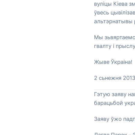
вуліцы Кіева з
ўвесь цывіліза
альтэрнатывы р
Мы зьвяртаемся
гвалту і прысл
Жыве Ўкраіна!
2 сьнежня 2013
Гэтую заяву на
барацьбой укра
Заяву ўжо падп
Лагле Парэк – 