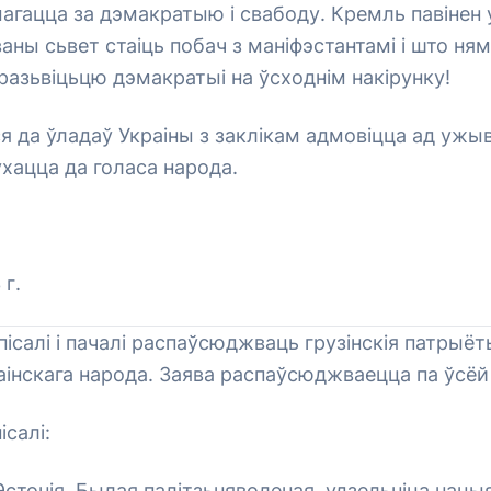
магацца за дэмакратыю і свабоду. Кремль павінен
ваны сьвет стаіць побач з маніфэстантамі і што ня
азьвіцьцю дэмакратыі на ўсходнім накірунку!
 да ўладаў Украіны з заклікам адмовіцца ад ужы
ухацца да голаса народа.
 г.
пісалі і пачалі распаўсюджваць грузінскія патрыёт
інскага народа. Заява распаўсюджваецца па ўсёй
ісалі:
Эстонія. Былая палітзьняволеная, удзельніца нацы