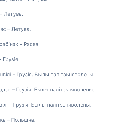
– Летува.
ас – Летува.
абінэк – Расея.
 Грузія.
швілі – Грузія. Былы палітзьняволены.
адзэ – Грузія. Былы палітзьняволены.
вілі – Грузія. Былы палітзьняволены.
ка – Польшча.