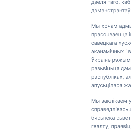
дзеля таго, ка
дэманстрантаў 
Мы хочам адмыс
прасочваецца і
савецкага «усх
эканамічных і 
Ўкраіне рэжым,
разьвіцьця дэм
рэспубліках, а
апусьцілася жа
Мы заклікаем у
справядлівасьц
бясьпека сьвет
гвалту, праяві