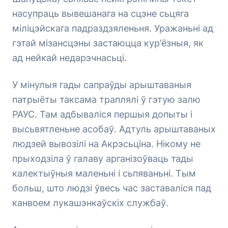
насупраць вывешанага на сцэне сьцяга
міліцэйскага падраздзяленьня. Уражаньні ад
гэтай мізансцэны застаюцца кур’ёзныя, як
ад нейкай недарэчнасьці.
У мінулыя гады сапраўды арыштаваныя
патрыёты таксама траплялі ў гэтую залю
РАУС. Там адбываліся першыя допыты і
высьвятленьне асобаў. Адтуль арыштаваных
людзей вывозілі на Акрэсьціна. Нікому не
прыходзіла ў галаву арганізоўваць тады
калектыўныя маленьні і сьпяваньні. Тым
больш, што людзі ўвесь час заставаліся пад
канвоем лукашэнкаўскіх службаў.