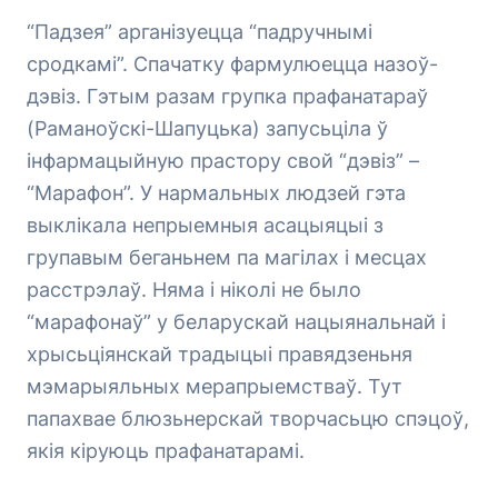
“Падзея” арганізуецца “падручнымі
сродкамі”. Спачатку фармулюецца назоў-
дэвіз. Гэтым разам групка прафанатараў
(Раманоўскі-Шапуцька) запусьціла ў
інфармацыйную прастору свой “дэвіз” –
“Марафон”. У нармальных людзей гэта
выклікала непрыемныя асацыяцыі з
групавым беганьнем па магілах і месцах
расстрэлаў. Няма і ніколі не было
“марафонаў” у беларускай нацыянальнай і
хрысьціянскай традыцыі правядзеньня
мэмарыяльных мерапрыемстваў. Тут
папахвае блюзьнерскай творчасьцю спэцоў,
якія кіруюць прафанатарамі.