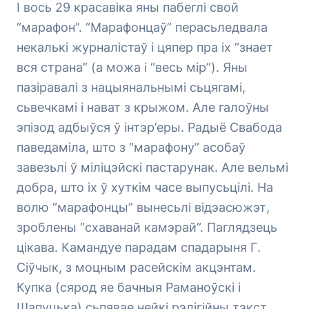
І вось 29 красавіка яны пабеглі свой
“марафон”. “Марафонцаў” перасьледвала
некалькі журналістаў і цяпер пра іх “знает
вся страна” (а можа і “весь мір”). Яны
пазіравалі з нацыянальнымі сьцягамі,
сьвечкамі і нават з крыжом. Але галоўны
эпізод адбыўся ў інтэр’еры. Радыё Свабода
паведаміла, што з “марафону” асобаў
завезьлі ў міліцэйскі пастарунак. Але вельмі
добра, што іх ў хуткім часе выпусьцілі. На
волю “марафонцы” вынесьлі відэасюжэт,
зроблены “схаванай камэрай”. Паглядзець
цікава. Камандуе парадам спадарыня Г.
Сіўчык, з моцным расейскім акцэнтам.
Купка (сярод яе бачныя Раманоўскі і
Шапуцька) сьпявае нейкі рэлігійны тэкст