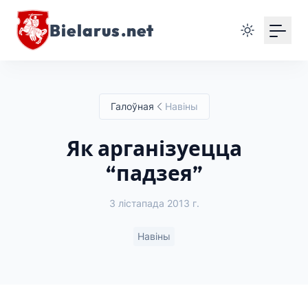
Bielarus.net
Галоўная
Навіны
Як арганізуецца
“падзея”
3 лістапада 2013 г.
Навіны