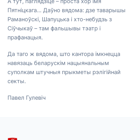
А тут, паглядзіце – проста хор імя
Пятніцкага… Даўно вядома: дзе таварышы
Раманоўскі, Шапуцька і хто-небудзь з
Сіўчыкаў – там фальшывы тэатр і
прафанацыя.
Да таго ж вядома, што кантора імкнецца
навязаць беларускім нацыянальным
суполкам штучныя прыкметы рэлігійнай
секты.
Павел Гулевіч