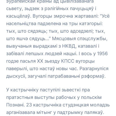
эўрапейскай краіны ад цывілізаванага
сьвету, зьдзек з рэлігійных пачуцьцяў і
касьцёлаў. Вугорцы змрочна жартавалі: “Усё
насельніцтва падзелена на тры катэгорыі:
тых, што сядзяць; тых, што адседзелі; тых,
што яшчэ сядуць…” Мясцовыя спэцслужбы,
вывучаныя вырадкамі з НКВД, катавалі і
забівалі лепшых людзей нацыі. І вось у 1956
годзе пасьля ХХ зьезду КПСС вугорцы
паверылі, што настаў новы час. Разгарнуліся
дыскусіі, загучалі патрабаваньні рэформаў.
У кастрычніку паступілі зьвесткі пра
пратэстныя выступы рабочых у польскім
Познані. 23 кастрычніка студэнцкая моладзь
арганізавала мітынг у падтрымку палякаў.