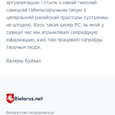
аргумэнтацыю і стыль з самай гнюснай
савецкай гэбельсаўшчыны (якую ў
цяперашняй расейскай прасторы сустрэнеш
не штодня). Вось такая цяпер РС, зь якой у
савецкі час мы атрымлівалі сапраўдную
інфармацыю, калі там працавалі сапраўды
творчыя людзі.
Валеры Буйвал
Bielarus.net
Беларуская салідарнасьць