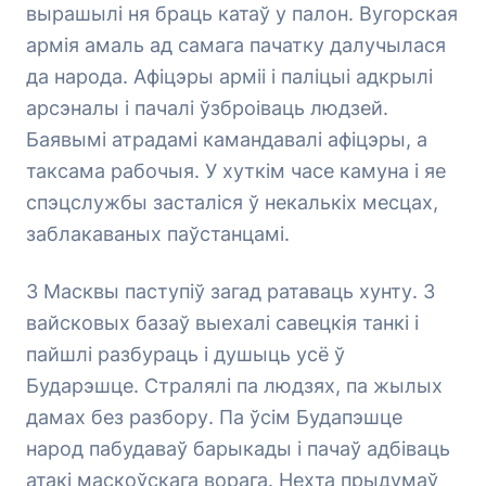
вырашылі ня браць катаў у палон. Вугорская
армія амаль ад самага пачатку далучылася
да народа. Афіцэры арміі і паліцыі адкрылі
арсэналы і пачалі ўзброіваць людзей.
Баявымі атрадамі камандавалі афіцэры, а
таксама рабочыя. У хуткім часе камуна і яе
спэцслужбы засталіся ў некалькіх месцах,
заблакаваных паўстанцамі.
З Масквы паступіў загад ратаваць хунту. З
вайсковых базаў выехалі савецкія танкі і
пайшлі разбураць і душыць усё ў
Бударэшце. Стралялі па людзях, па жылых
дамах без разбору. Па ўсім Будапэшце
народ пабудаваў барыкады і пачаў адбіваць
атакі маскоўскага ворага. Нехта прыдумаў