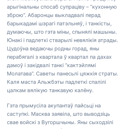
арыгінальны спосаб супраціву – “кухонную
зброю”. Абаронцы выкладвалі перад
барыкадамі шэрагі патэльняў, і танкісты,
думаючы, што гэта міны, спынялі машыны.
Юнакі і падлеткі стварылі невялікія атрады.
Цудоўна ведаючы родны горад, яны
перабягалі з квартала ў квартал па дахах
дамоў і закідвалі танкі “кактэйлямі
Молатава”. Саветы панесьлі цяжкія страты.
Каля маста Альжбэты падлеткі спалілі
цалкам вялікую танкавую калёну.
Гэта прымусіла акупантаў пайсьці на
саступкі. Масква заявіла, што выводзіць
свае войскі з Вугоршчыны. Яны сыходзілі