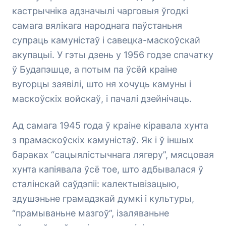
кастрычніка адзначылі чарговыя ўгодкі
самага вялікага народнага паўстаньня
супраць камуністаў і савецка-маскоўскай
акупацыі. У гэты дзень у 1956 годзе спачатку
ў Будапэшце, а потым па ўсёй краіне
вугорцы заявілі, што ня хочуць камуны і
маскоўскіх войскаў, і пачалі дзейнічаць.
Ад самага 1945 года ў краіне кіравала хунта
з прамаскоўскіх камуністаў. Як і ў іншых
бараках “сацыялістычнага лягеру”, мясцовая
хунта капіявала ўсё тое, што адбывалася ў
сталінскай саўдэпіі: калектывізацыю,
здушэньне грамадзкай думкі і культуры,
“прамываньне мазгоў”, ізаляваньне