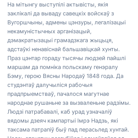
На мітынгу выступілі актывісты, якія
заклікалі да вываду савецкіх войскаў з
Вугоршчыны, адмены цэнзуры, легалізацыі
некамуністычных арганізацый,
дэмакратызацыі грамадзкага жыцьця,
адстаўкі ненавіснай бальшавіцкай хунты.
Праз цэнтар гораду тысячы людзей пайшлі
маршам да помніка польскаму генэралу
Бэму, герою Вясны Народаў 1848 года. Да
студэнтаў далучыліся рабочыя
прадпрыемстваў, пачалося магутнае
народнае рушаньне за вызваленьне радзімы.
Людзі патрабавалі, каб урад узначаліў
вядомы дзеяч кампартыі Імрэ Надзь, які
таксама патрапіў быў пад перасьлед хунтай.