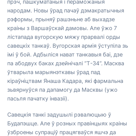
прэч, пашкуматаныя і пераможаныя
народам. Новы ўрад пачаў дэмакратычныя
рэформы, прыняў рашэньне аб выхадзе
краіны з Варшаўскай дамовы. Але ўжо 7
лістапада вугорскую мяжу прарвалі орды
савецкіх танкаў. Вугорская армія ўступіла зь
імі ў бой. Адбыліся нават танкавыя баі, дзе
па абодвух баках дзейнічалі “Т-34”. Масква
ўтварыла марыянэткавы ўрад пад
кіраўніцтвам Янаша Кадара, які фармальна
зьвярнуўся па дапамогу да Масквы (ужо
пасьля пачатку інвазіі).
Савецкія танкі задушылі рэвалюцыю ў
Будапэшце. Але ў розных правінцыях краіны
ўзброены супраціў працягваўся яшчэ да