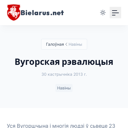
Bielarus.net
Галоўная
Навіны
Вугорская рэвалюцыя
30 кастрычніка 2013 г.
Навіны
Уся Вугоршчына і многія людзі ў сьвеце 23