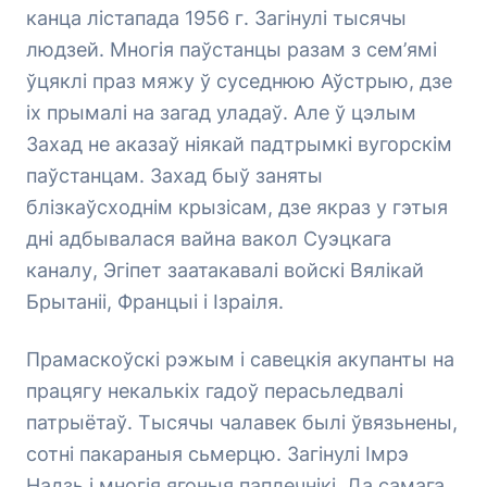
канца лістапада 1956 г. Загінулі тысячы
людзей. Многія паўстанцы разам з сем’ямі
ўцяклі праз мяжу ў суседнюю Аўстрыю, дзе
іх прымалі на загад уладаў. Але ў цэлым
Захад не аказаў ніякай падтрымкі вугорскім
паўстанцам. Захад быў заняты
блізкаўсходнім крызісам, дзе якраз у гэтыя
дні адбывалася вайна вакол Суэцкага
каналу, Эгіпет заатакавалі войскі Вялікай
Брытаніі, Францыі і Ізраіля.
Прамаскоўскі рэжым і савецкія акупанты на
працягу некалькіх гадоў перасьледвалі
патрыётаў. Тысячы чалавек былі ўвязьнены,
сотні пакараныя сьмерцю. Загінулі Імрэ
Надзь і многія ягоныя паплечнікі. Да самага