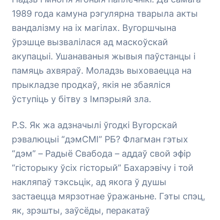
1989 года камуна рэгулярна тварыла акты
вандалізму на іх магілах. Вугоршчына
ўрэшце вызвалілася ад маскоўскай
акупацыі. Ушанаваныя жывыя паўстанцы і
памяць ахвяраў. Моладзь выховаецца на
прыкладзе продкаў, якія не збаяліся
ўступіць у бітву з Імпэрыяй зла.
P.S. Як жа адзначылі ўгодкі Вугорскай
рэвалюцыі “дэмСМІ” РБ? Флагман гэтых
“дэм” – Радыё Свабода – аддаў свой эфір
“гісторыку ўсіх гісторый” Бахарэвічу і той
накляпаў тэксьцік, ад якога ў душы
застаецца мярзотнае ўражаньне. Гэты спэц,
як, зрэшты, заўсёды, перакатаў