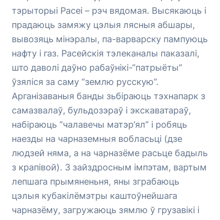
тэрыторыі Расеі – рэч вядомая. Высякаюць і
прадаюць замяжу цэлыя лясныя абшары,
вывозяць мінэралы, па-варварску пампуюць
нафту і газ. Расейскія тэлеканалы паказалі,
што даволі даўно рабаўнікі-“патрыёты”
ўзяліся за саму “землю русскую”.
Арганізаваныя банды зьбіраюць тэхнапарк з
самазвалаў, бульдозэраў і экскаватараў,
набіраюць “чалавечы матэр’ял” і робяць
наезды на чарназемныя вобласьці (дзе
людзей няма, а на чарназёме расьце бадыль
з крапівой). З зайздросным імпэтам, вартым
лепшага прымяненьня, яны зграбаюць
цэлыя кубакілёмэтры каштоўнейшага
чарназёму, загружаюць зямлю ў грузавікі і