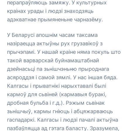
перапраўляюць замяжу. У культурных
краінах урады і людзі знаходзяць
адэкватнае прымяненьне чарназёму.
У Беларусі апошнім часам таксама
назіраецца актыўны рух грузавікоў з
прычэпамі. У нашай краіне няма покуль што
такой варварскай буйнамаштабнай
дзейнасьці па зьнішчэньню прыроднага
асяроддзя і самой зямлі. У нас іншая бяда.
Калгасы і прыватнікі нарыхтавалі былі
кармоў для сьвіней (кармавыя буракі,
дробная бульба і г.д.). Рэжым сьвінак
зьнішчыў, кармы гніюць і абцяжарваюць
гаспадаркі. Калгасы і людзі пачалі актыўна
пазбаўляцца ад гэтага баласту. Зразумела,