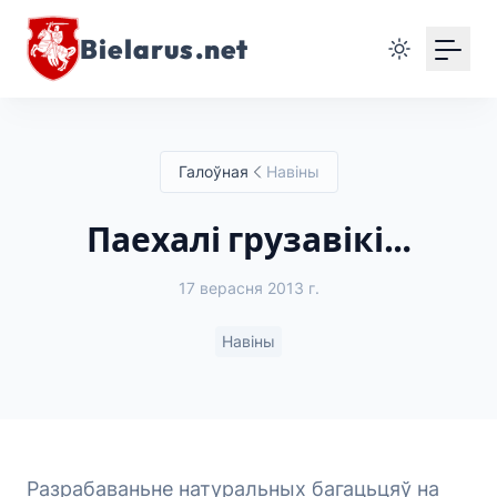
Bielarus.net
Галоўная
Навіны
Паехалі грузавікі…
17 верасня 2013 г.
Навіны
Разрабаваньне натуральных багацьцяў на