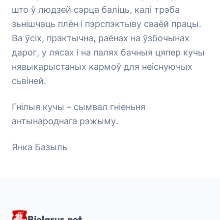
што ў людзей сэрца баліць, калі трэба
зьнішчаць плён і пэрспэктыву сваёй працы.
Ва ўсіх, практычна, раёнах на ўзбочынах
дарог, у лясах і на палях бачныя цяпер кучы
нявыкарыстаных кармоў для неіснуючых
сьвіней.
Гнілыя кучы – сымвал гніеньня
антынароднага рэжыму.
Янка Базыль
Bielarus.net