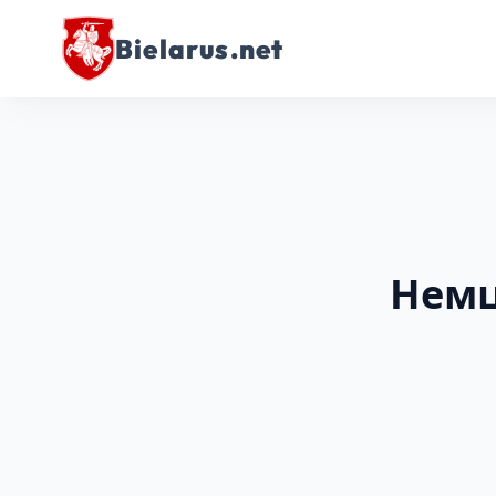
Bielarus.net
Немц