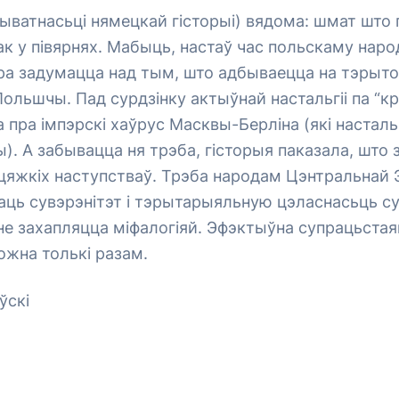
прыватнасьці нямецкай гісторыі) вядома: шмат што
нак у півярнях. Мабыць, настаў час польскаму наро
а задумацца над тым, што адбываецца на тэрытор
ольшчы. Пад сурдзінку актыўнай настальгіі па “кр
пра імпэрскі хаўрус Масквы-Берліна (які насталь
). А забывацца ня трэба, гісторыя паказала, што 
 цяжкіх наступстваў. Трэба народам Цэнтральнай
ць сувэрэнітэт і тэрытарыяльную цэласнасьць су
не захапляцца міфалогіяй. Эфэктыўна супрацьста
жна толькі разам.
ўскі