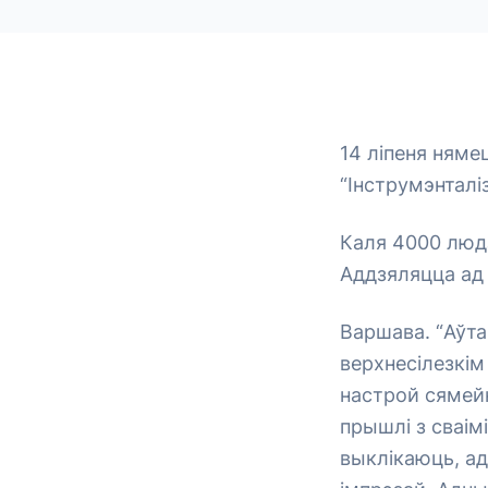
14 ліпеня няме
“Інструмэнталі
Каля 4000 людз
Аддзяляцца ад
Варшава. “Аўта
верхнесілезкім
настрой сямейна
прышлі з сваім
выклікаюць, ад