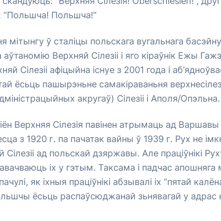
скандуюць: “Верхняя Сілезія! Oberschlesien!”, друг
: “Польшча! Польшча!”
я мітынгу ў сталіцы польскага вугальнага басэйну
а аўтаномію Верхняй Сілезіі і яго кіраўнік Ежы Гажэ
яй Сілезіі афіцыйна існуе з 2001 года і аб’ядноўв
тай ёсьць пашырэньне самакіраваньня верхнесілез
дміністрацыйных акругаў) Сілезіі і Аполя/Опэльна.
іён Верхняя Сілезія павінен атрымаць ад Варшавы
сца з 1920 г. па пачатак вайны ў 1939 г. Рух не ім
 Сілезіі ад польскай дзяржавы. Але праціўнікі Ру
навачваюць іх у гэтым. Таксама і падчас апошняга 
чулі, як іхныя праціўнікі абзывалі іх “пятай калён
льшчы ёсьць распаўсюджанай зьнявагай у адрас