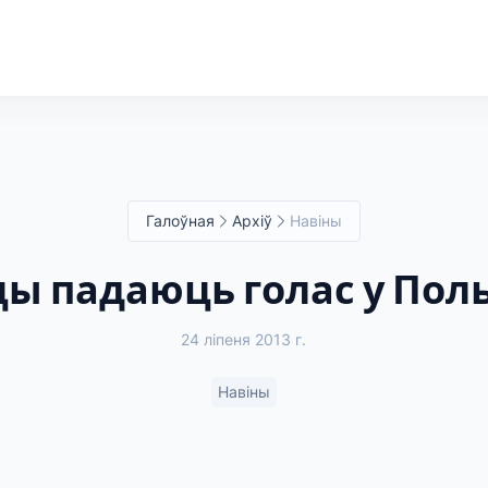
Галоўная
Архіў
Навіны
ы падаюць голас у По
24 ліпеня 2013 г.
Навіны