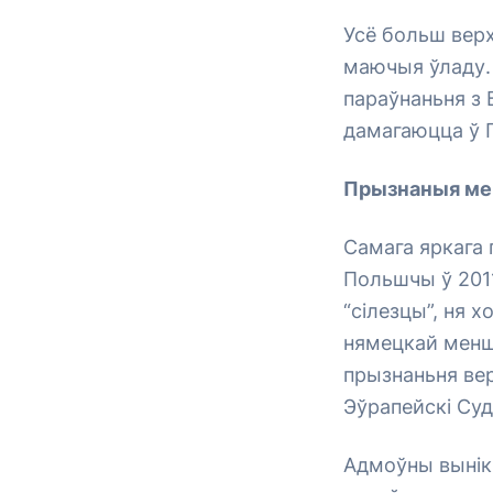
Усё больш вер
маючыя ўладу. 
параўнаньня з
дамагаюцца ў 
Прызнаныя м
Самага яркага 
Польшчы ў 2011
“сілезцы”, ня 
нямецкай менша
прызнаньня ве
Эўрапейскі Суд 
Адмоўны вынік 