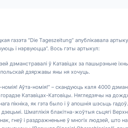
цкая газэта “Die Tageszeitung” апублікавала арты
зуюць і нэрвуюцца”. Вось гэты артыкул:
ей дэманстравалі ў Катавіцах за пашырэньне іхны
 польскай дзяржавы яны ня хочуць.
-номія! Аўта-номія!” – скандуюць каля 4000 дэман
 горадзе Катавіцах-Катовіцы. Нягледзячы на дожд
га пікніка, як гэта было і ў апошнія шэсьць гадоў
і дзецьмі. Шматлікія блакітна-жоўтыя сьцягі Верхня
нак, гнеў і раздражненьне ў многіх людзей, што н