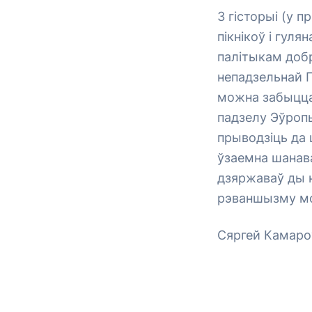
З гісторыі (у 
пікнікоў і гуля
палітыкам добр
непадзельнай П
можна забыцца 
падзелу Эўропы
прыводзіць да
ўзаемна шанава
дзяржаваў ды 
рэваншызму мо
Сяргей Камаро