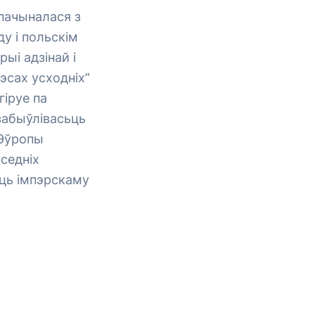
 пачыналася з
ду і польскім
ыі адзінай і
эсах усходніх”
гіруе па
забыўлівасьць
 Эўропы
седніх
яць імпэрскаму