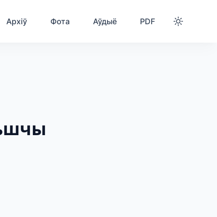
Архіў
Фота
Аўдыё
PDF
льшчы