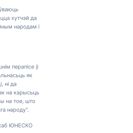
оўваюць
юцца хутчэй да
йным народам і
шнім перапісе ў
альнасьць як
, ні да
ак на карысьць
ы на тое, што
га народу”.
, каб ЮНЕСКО