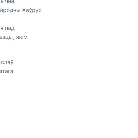
тычна
Народны Хаўрус
ся пад
езцы, якім
ыслаў
этага