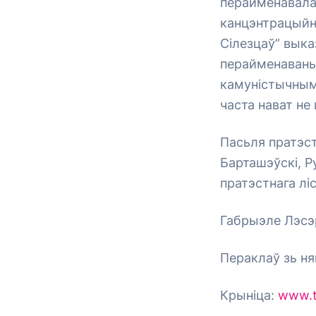
перайменавала
канцэнтрацыйн
Сілезцаў” выка
перайменаваньн
камуністычным 
часта нават не
Пасьля пратэст
Барташэўскі, Р
пратэстнага ліс
Габрыэле Лэсэ
Пераклаў зь ня
Крыніца:
www.ta