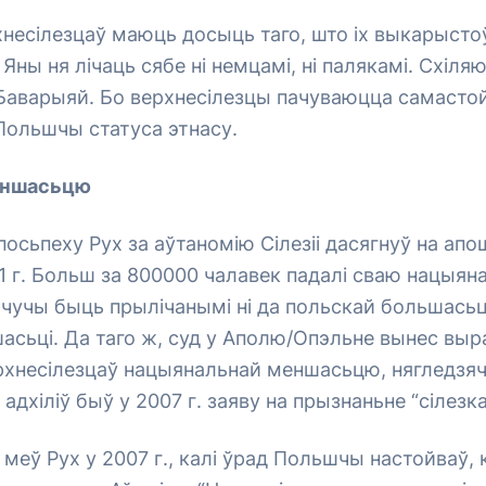
хнесілезцаў маюць досыць таго, што іх выкарыст
Яны ня лічаць сябе ні немцамі, ні палякамі. Схіля
 Баварыяй. Бо верхнесілезцы пачуваюцца самасто
Польшчы статуса этнасу.
еншасьцю
посьпеху Рух за аўтаномію Сілезіі дасягнуў на апо
 г. Больш за 800000 чалавек падалі сваю нацыян
хочучы быць прылічанымі ні да польскай большасьці
сьці. Да таго ж, суд у Аполю/Опэльне вынес выр
рхнесілезцаў нацыянальнай меншасьцю, нягледзяч
адхіліў быў у 2007 г. заяву на прызнаньне “сілезка
меў Рух у 2007 г., калі ўрад Польшчы настойваў