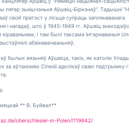
 канцлягер Аўшвіц у “Нямецкі нацыянал-сацыяліс
ы лягер зьнішчэньня Аўшвіц-Біркэнаў”. Тадышні “
заў свой пратэст у лісьце супраць заплянаванага
я і нагадаў, што ў 1945-1949 гг. Аўшвіц знаходзіў
кіраваньнем, і там былі таксама інтэрнаваныя сіл
 выстаўлялі абвінавачваньняў.
аў былых вязьняў Аўшвіца, такіх, як католік Улад
ух за аўтаномію Сілезіі адклікаў сваю падтрымку г
та.
р
мецкай ** В. Буйвал**
z.de/oberschlesier-in-Polen/!119842/