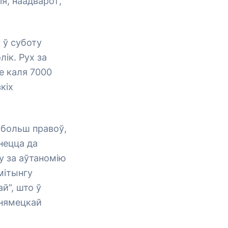
ія, наадварот,
 ў суботу
лік. Рух за
ае каля 7000
кіх
 больш правоў,
кнецца да
ху за аўтаномію
мітынгу
ай”, што ў
 нямецкай