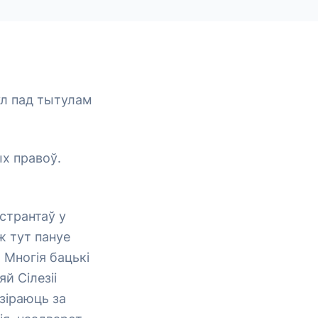
кул пад тытулам
х правоў.
странтаў у
ж тут пануе
. Многія бацькі
й Сілезіі
азіраюць за