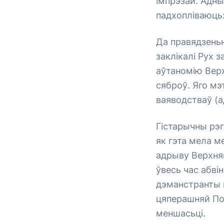
імпрэзай. Адны 
падхопліваюць
Да правядзеньн
заклікалі Рух з
аўтаномію Верхн
сяброў. Яго мэ
ваяводстваў (а
Гістарычны рэг
як гэта мела ме
адрыву Верхняй
ўвесь час абві
дэманстранты па
цяперашняй По
меншасьці.