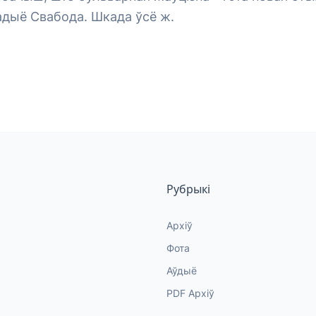
адыё Свабода. Шкада ўсё ж.
Рубрыкі
Архіў
Фота
Аўдыё
PDF Архіў