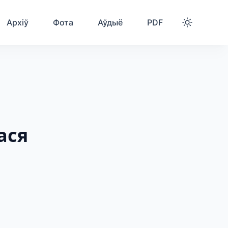
Архіў
Фота
Аўдыё
PDF
ася