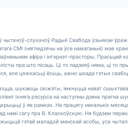
ў чытачоў-слухачоў Радыё Свабода ўзьнікае ўраж
тага СМІ (нягледзячы на ўсе намаганьні) мае хран
паўненьнем эфіра і інтэрнэт-прасторы. Прасьцей к
істы пра што пісаць. Ці то падзеяў няма, ці то п
ся, але цяжкасьці ёсьць, ажно шкада гэтых свабо
аюцца, шукаюць сюжэты, імкнуцца нават сшыхтавац
кліент іхняга рэсурса на наступны дзень прагна ш
дкрыцьці ў яе рамках. На працягу некалькіх месяц
ад намі сагу пра В. Класкоўскую. Ня будзем пера
ыцьцё гэтай маладой менскай асобы, усе чыталі 