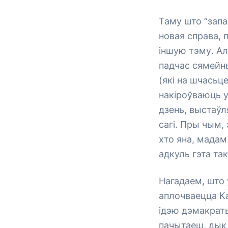
Таму што “запа
новая справа, 
іншую тэму. Ал
падчас сямейны
(які на шчасьц
накіроўваюць у
дзень, выстаўл
сагі. Пры чым,
хто яна, мадам
адкуль гэта та
Нагадаем, што 
аплочваецца Ка
ідэю дэмакраты
пачытаеш, дык 