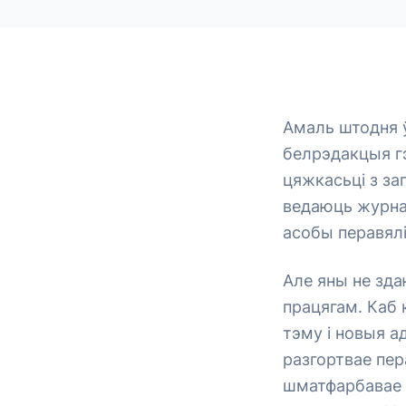
Амаль штодня 
белрэдакцыя гэ
цяжкасьці з за
ведаюць журнал
асобы перавялі
Але яны не зд
працягам. Каб 
тэму і новыя а
разгортвае пер
шматфарбавае ж