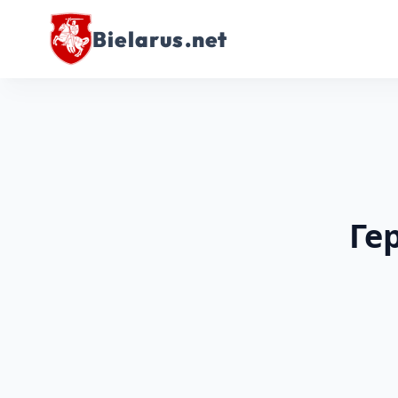
Bielarus.net
Ге