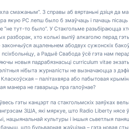
хла смажаным”. З справы аб вяртаньні дзіця да м
пра якую РС лепш было б змаўчаць і пачаць пісаць
е “не тут-то было”. У Стакгольме разьбіраюцца х
х разборак, хто колькі выпіў алкаголю перад гэ
е закончыўся ацаленьнем абодвух сужонскіх бакоў
 псіхбольніцу, а Радыё Свабода ўсё гэта нам перад
яючы новыя падрабязнасьці curriculum vitae экзаты
 элітныя нібыта журналісты не вызначаюцца з дэфі
 Класкоўская – палітахвяра або пабытовая крыміна
кая манера не гаварыць пра галоўнае?
ўвесь гэты канцэрт па стакгольмскіх заяўках вель
нгрэсам ЗША, які мяркуе, што Radio Liberty нясе 
і, нацыянальнай культуры і іншыя сьветлыя паняць
бачыш, што бульварная жаўцізна – гэта новая ст