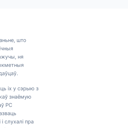
аньне, што
ічныя
ажучы, ня
рыкметныя
даўцаў.
ь іх у сэрыю з
укаў знаёмую
аў РС
казваць
і слухалі пра