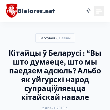
Bielarus.net
Галоўная
Навіны
Кітайцы ў Беларусі : “Вы
што думаеце, што мы
паедзем адсюль? Альбо
як уйгурскі народ
супраціўляецца
кітайскай навале
2 ліпеня 2013 г.