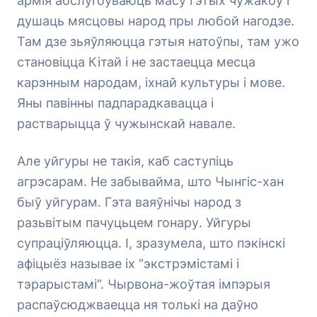
армія абслугоўваюць масу гэтых чужакоў і
душаць мясцовы народ пры любой нагодзе.
Там дзе зьяўляюцца гэтыя натоўпы, там ужо
становіцца Кітай і не застаецца месца
карэнным народам, іхнай культуры і мове.
Яны павінны падпарадкавацца і
растварыцца ў чужынскай навале.
Але уйгуры не такія, каб саступіць
агрэсарам. Не забывайма, што Чынгіс-хан
быў уйгурам. Гэта ваяўнічы народ з
разьвітым пачуцьцем гонару. Уйгуры
супраціўляюцца. І, зразумела, што пэкінскі
афіцыёз называе іх “экстрэмістамі і
тэрарыстамі”. Чырвона-жоўтая імпэрыя
распаўсюджваецца ня толькі на даўно