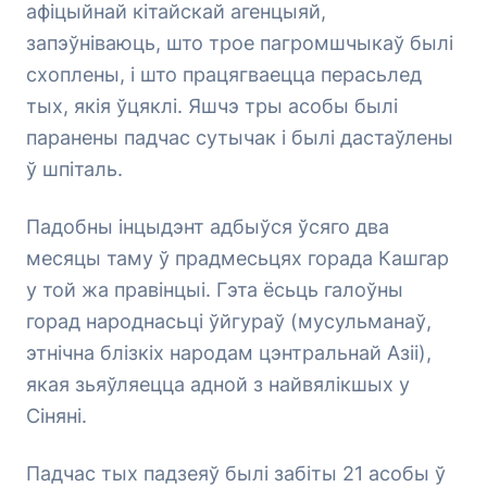
афіцыйнай кітайскай агенцыяй,
запэўніваюць, што трое пагромшчыкаў былі
схоплены, і што працягваецца перасьлед
тых, якія ўцяклі. Яшчэ тры асобы былі
паранены падчас сутычак і былі дастаўлены
ў шпіталь.
Падобны інцыдэнт адбыўся ўсяго два
месяцы таму ў прадмесьцях горада Кашгар
у той жа правінцыі. Гэта ёсьць галоўны
горад народнасьці ўйгураў (мусульманаў,
этнічна блізкіх народам цэнтральнай Азіі),
якая зьяўляецца адной з найвялікшых у
Сіняні.
Падчас тых падзеяў былі забіты 21 асобы ў