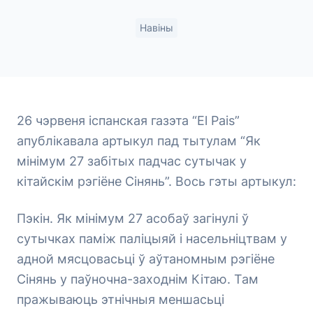
Навіны
26 чэрвеня іспанская газэта “El Pais”
апублікавала артыкул пад тытулам “Як
мінімум 27 забітых падчас сутычак у
кітайскім рэгіёне Сінянь”. Вось гэты артыкул:
Пэкін. Як мінімум 27 асобаў загінулі ў
сутычках паміж паліцыяй і насельніцтвам у
адной мясцовасьці ў аўтаномным рэгіёне
Сінянь у паўночна-заходнім Кітаю. Там
пражываюць этнічныя меншасьці