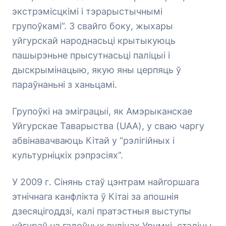
экстрэмісцкімі і тэрарыстычнымі
групоўкамі”. З свайго боку, жыхары
уйгурскай народнасьці крытыкуюць
пашырэньне прысутнасьці паліцыі і
дыскрымінацыю, якую яны церпяць ў
параўнаньні з ханьцамі.
Групоўкі на эміграцыі, як Амэрыканскае
Уйгурскае Таварыства (UAA), у сваю чаргу
абвінавачваюць Кітай у “рэлігійных і
культурніцкіх рэпрэсіях”.
У 2009 г. Сінянь стаў цэнтрам найгоршага
этнічнага канфлікта ў Кітаі за апошнія
дзесяцігоддзі, калі пратэстныя выступы
уйгураў на галоўных вуліцах Урумкі, сталіцы