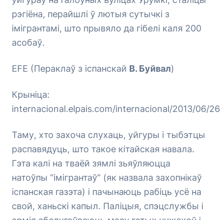
рэгіёна, перайшлі ў лютыя сутычкі з
імігрантамі, што прывяло да гібелі каля 200
асобаў.
EFE (Пераклаў з іспанскай
В. Буйвал
)
Крыніца:
internacional.elpais.com/internacional/2013/06/
Таму, хто захоча слухаць, уйгуры і тыбэтцы
распавядуць, што такое кітайская навала.
Гэта калі на тваёй зямлі зьяўляюцца
натоўпы “імігрантаў” (як назвала захопнікаў
іспанская газэта) і пачынаюць рабіць усё на
свой, ханьскі капыл. Паліцыя, спэцслужбы і