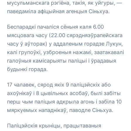
мусульманскага рэгіёна, такія, як уйгуры, —
паведаміла афіцыйная агенцыя Сіньхуа.
Беспарадкі пачаліся сёньня каля 6.00
мясцовага часу (22.00 сярэдняэўрапейскага
часу ў аўторак) у аддаленым горадзе Лукун,
калі групоўкі, узброеныя нажамі, заатакавалі
галоўныя камісарыяты паліцыі і ўрадавыя
будынкі горада.
17 чалавек, сярод якіх 9 паліцэйскіх або
ахоўнікаў і 8 цывільных асобаў, былі забіты
перш чым паліцыя адкрыла агонь і забіла 10
мяркуемых нападнікаў, паводле Сіньхуа.
Паліцэйскія крыніцы, працытаваныя