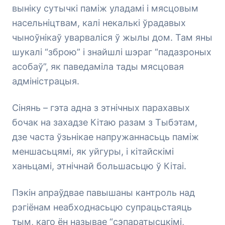
выніку сутычкі паміж уладамі і мясцовым
насельніцтвам, калі некалькі ўрадавых
чыноўнікаў уварваліся ў жылы дом. Там яны
шукалі “зброю” і знайшлі шэраг “падазроных
асобаў”, як паведаміла тады мясцовая
адміністрацыя.
Сінянь – гэта адна з этнічных парахавых
бочак на захадзе Кітаю разам з Тыбэтам,
дзе часта ўзьнікае напружаннасьць паміж
меншасьцямі, як уйгуры, і кітайскімі
ханьцамі, этнічнай большасьцю ў Кітаі.
Пэкін апраўдвае павышаны кантроль над
рэгіёнам неабходнасьцю супрацьстаяць
тым, каго ён называе “сэпаратысцкімі,