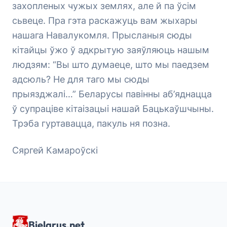
захопленых чужых землях, але й па ўсім
сьвеце. Пра гэта раскажуць вам жыхары
нашага Навалукомля. Прысланыя сюды
кітайцы ўжо ў адкрытую заяўляюць нашым
людзям: “Вы што думаеце, што мы паедзем
адсюль? Не для таго мы сюды
прыязджалі…” Беларусы павінны аб’яднацца
ў супраціве кітаізацыі нашай Бацькаўшчыны.
Трэба гуртавацца, пакуль ня позна.
Сяргей Камароўскі
Bielarus.net