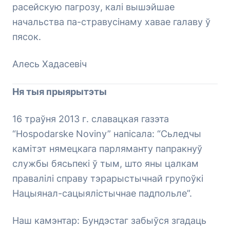
расейскую пагрозу, калі вышэйшае
начальства па-стравусінаму хавае галаву ў
пясок.
Алесь Хадасевіч
Ня тыя прыярытэты
16 траўня 2013 г. славацкая газэта
“Hospodarske Noviny” напісала: “Сьледчы
камітэт нямецкага парляманту папракнуў
службы бясьпекі ў тым, што яны цалкам
правалілі справу тэрарыстычнай групоўкі
Нацыянал-сацыялістычнае падпольле”.
Наш камэнтар: Бундэстаг забыўся згадаць