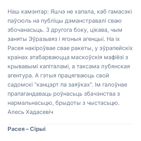
Наш камэнтар: Яшчэ не хапала, каб гамасэкі
паўсюль на публіцы дэманстравалі сваю
збочанасьць. З другога боку, цікава, чым
заняты Эўразьвяз і ягоныя агенцыі. На іх
Расея накіроўвае свае ракеты, у эўрапейскіх
краінах атабарваюцца маскоўскія мафіёзі з
крывавымі капіталамі, а таксама лубянская
агентура. А гэтыя працягваюць свой
садомскі “канцэрт па заяўках”. Ім галоўнае
прапагандаваць роўнасьць збачэнства з
нармальнасьцю, брыдоты з чыстасьцю.
Алесь Хадасевіч
Расея – Сірыі