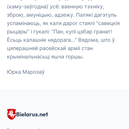
(каму-заўгодна) усё: ваенную тэхніку,
зброю, амуніцыю, адзежу. Палякі дагэтуль
успамінаюць, як каля дарог стаялі “савецкія
рыцары” і гукалі: “Пан, купі цэбар гранат!
Ёсьць калашнік нядорага…” Вядома, што ў
цяперашняй расейскай арміі стан
крымінальнасьці яшчэ горшы.
Юрка Марозаў
Bielarus.net