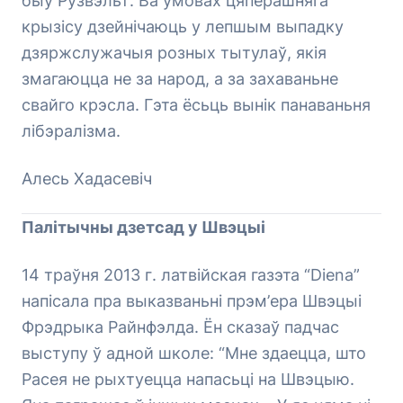
быў Рузвэльт. Ва ўмовах цяперашняга
крызісу дзейнічаюць у лепшым выпадку
дзяржслужачыя розных тытулаў, якія
змагаюцца не за народ, а за захаваньне
свайго крэсла. Гэта ёсьць вынік панаваньня
лібэралізма.
Алесь Хадасевіч
Палітычны дзетсад у Швэцыі
14 траўня 2013 г. латвійская газэта “Diena”
напісала пра выказваньні прэм’ера Швэцыі
Фрэдрыка Райнфэлда. Ён сказаў падчас
выступу ў адной школе: “Мне здаецца, што
Расея не рыхтуецца напасьці на Швэцыю.