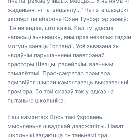
Яна пагражае ў іншых месцах… У яе няма ні
жаданьня, ні патэнцыялу…” На гэта швэдскі
экспэрт па абароне Юхан Тунбэргэр заявіў:
“Ён ня ведае, што кажа. Калі ім удасца
напасьці зьнянацку, яны праз некалькі гадзін
могуць заняць Готланд”. Усё зьвязана зь
нядаўнім парушэньнем паветранай
прасторы Швэцыі расейскімі ваеннымі
самалётамі. Прэс-сакратар прэм’ера
адмовіўся шырэй камэнтаваць выказваньні
прэм’ера, бо той сказаў так у адказ на
пытаньне школьніка.
Наш камэнтар: Вось такі ўзровень
мысьленьня швэдскай дзяржэліты. Нават
школьнікі задаюцца пытаньнямі пра