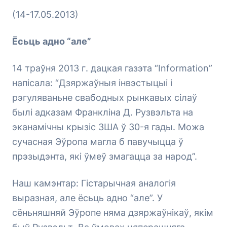
(14-17.05.2013)
Ёсьць адно “але”
14 траўня 2013 г. дацкая газэта “Information”
напісала: “Дзяржаўныя інвэстыцыі і
рэгуляваньне свабодных рынкавых сілаў
былі адказам Франкліна Д. Рузвэльта на
эканамічны крызіс ЗША ў 30-я гады. Можа
сучасная Эўропа магла б павучыцца ў
прэзыдэнта, які ўмеў змагацца за народ”.
Наш камэнтар: Гістарычная аналогія
выразная, але ёсьць адно “але”. У
сёньняшняй Эўропе няма дзяржаўнікаў, якім