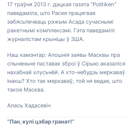
17 траўня 2013 г. дацкая газэта “Politiken”
паведаміла, што Расея працягвае
забясьпечваць рэжым Асада сучаснымі
ракетнымі комплексамі. Гэта паведамілі
журналістам крыніцы ў ЗША.
Наш камэнтар: Апошнія заявы Масквы пра
спыненьне паставак зброі ў Сірыю аказаліся
нахабнай хлусьнёй. А хто-небудзь меркаваў
інакш? Хто так меркаваў, той ня ведае, што
такое Масква.
Алесь Хадасевіч
“Пан, купі цэбар гранат!”