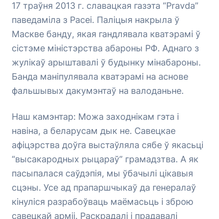
17 траўня 2013 г. славацкая газэта “Pravda”
паведаміла з Расеі. Паліцыя накрыла ў
Маскве банду, якая гандлявала кватэрамі ў
сістэме міністэрства абароны РФ. Аднаго з
жулікаў арыштавалі ў будынку мінабароны.
Банда маніпулявала кватэрамі на аснове
фальшывых дакумэнтаў на валоданьне.
Наш камэнтар: Можа заходнікам гэта і
навіна, а беларусам дык не. Савецкае
афіцэрства доўга выстаўляла сябе ў якасьці
“высакародных рыцараў” грамадзтва. А як
пасыпалася саўдэпія, мы ўбачылі цікавыя
сцэны. Усе ад прапаршчыкаў да генералаў
кінуліся разрабоўваць маёмасьць і зброю
савецкай арміі. Раскрадалі і прадавалі