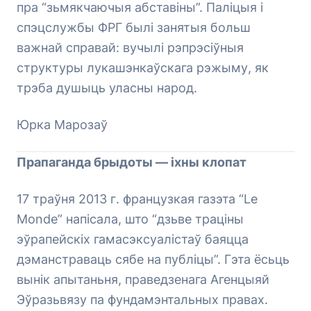
пра “зьмякчаючыя абставіны”. Паліцыя і
спэцслужбы ФРГ былі занятыя больш
важнай справай: вучылі рэпрэсіўныя
структуры лукашэнкаўскага рэжыму, як
трэба душыць уласны народ.
Юрка Марозаў
Прапаганда брыдоты — іхны клопат
17 траўня 2013 г. французкая газэта “Le
Monde” напісала, што “дзьве траціны
эўрапейскіх гамасэксуалістаў баяцца
дэманстраваць сябе на публіцы”. Гэта ёсьць
вынік апытаньня, праведзенага Агенцыяй
Эўразьвязу па фундамэнтальных правах.