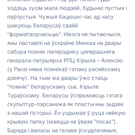
ходзіць зусім мала людзей, будынкі пустыя і
паўпустыя. Чужыя бацюшкі час ад часу
шакуюць беларусаў сваёй
“форматворчасьцю”. Нікога не пытаючыся,
яны паставілі на ўскраіне Менска на двары
сабора помнік папярэдніку цяперашняга
генэрала-патрыярха РПЦ Кірыла – Алексію
(у Расеі няма помнікаў гэтаму расейскаму
дзеячу). На тым жа двары ўжо стаіць
“помнік” беларускаму сьв. Кірыле
Тураўскаму. Беларусы ўспрымаюць гэтага
скульптур-пэрсанажа як пластычны зьдзек
з нашай гісторыі. Ён уздымае ў руцэ нейкую
крывую палку (маецца на ўвазе “посах”).
Барада і валасы на галаве ўскудлачаныя,