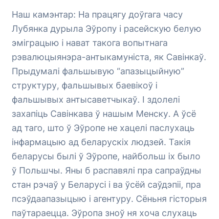
Наш камэнтар: На працягу доўгага часу
Лубянка дурыла Эўропу і расейскую белую
эміграцыю і нават такога вопытнага
рэвалюцыянэра-антыкамуніста, як Савінкаў.
Прыдумалі фальшывую “апазыцыйную”
структуру, фальшывых баевікоў і
фальшывых антысаветчыкаў. І здолелі
захапіць Савінкава ў нашым Менску. А ўсё
ад таго, што ў Эўропе не хацелі паслухаць
інфармацыю ад беларускіх людзей. Такія
беларусы былі ў Эўропе, найбольш іх было
ў Польшчы. Яны б распавялі пра сапраўдны
стан рэчаў у Беларусі і ва ўсёй саўдэпіі, пра
псэўдаапазыцыю і агентуру. Сёньня гісторыя
паўтараецца. Эўропа зноў ня хоча слухаць