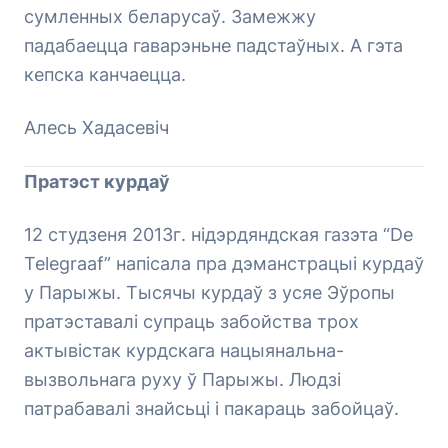
сумленных беларусаў. Замежжу
падабаецца гаварэньне падстаўных. А гэта
кепска канчаецца.
Алесь Хадасевіч
Пратэст курдаў
12 студзеня 2013г. нідэрдяндская газэта “De
Telegraaf” напісала пра дэманстрацыі курдаў
у Парыжы. Тысячы курдаў з усяе Эўропы
пратэставалі супраць забойства трох
актывістак курдскага нацыянальна-
вызвольнага руху ў Парыжы. Людзі
патрабавалі знайсьці і пакараць забойцаў.