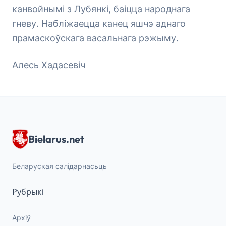
канвойнымі з Лубянкі, баіцца народнага
гневу. Набліжаецца канец яшчэ аднаго
прамаскоўскага васальнага рэжыму.
Алесь Хадасевіч
Bielarus.net
Беларуская салідарнасьць
Рубрыкі
Архіў