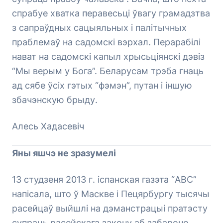
спрабуе хватка перавесьці ўвагу грамадзтва
з сапраўдных сацыяльных і палітычных
праблемаў на садомскі вэрхал. Перарабілі
нават на садомскі капыл хрысьціянскі дэвіз
“Мы верым у Бога”. Беларусам трэба гнаць
ад сябе ўсіх гэтых “фэмэн”, путан і іншую
збачэнскую брыду.
Алесь Хадасевіч
Яны яшчэ не зразумелі
13 студзеня 2013 г. іспанская газэта “АВС”
напісала, што ў Маскве і Пецярбургу тысячы
расейцаў выйшлі на дэманстрацыі пратэсту
супраць расейскага закону аб забароне