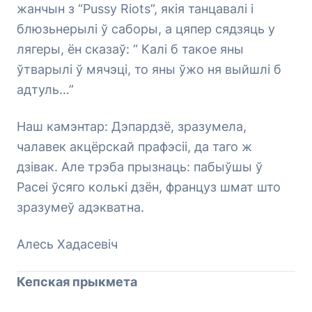
жанчын з “Pussy Riots”, якія танцавалі і
блюзьнерылі ў саборы, а цяпер сядзяць у
лягеры, ён сказаў: “ Калі б такое яны
ўтварылі ў мячэці, то яны ўжо ня выйшлі б
адтуль…”
Наш камэнтар: Дэпардзё, зразумела,
чалавек акцёрскай прафэсіі, да таго ж
дзівак. Але трэба прызнаць: пабыўшы ў
Расеі ўсяго колькі дзён, француз шмат што
зразумеў адэкватна.
Алесь Хадасевіч
Кепская прыкмета