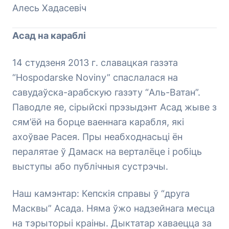
Алесь Хадасевіч
Асад на караблі
14 студзеня 2013 г. славацкая газэта
“Hospodarske Noviny” спаслалася на
савудаўска-арабскую газэту “Аль-Ватан”.
Паводле яе, сірыйскі прэзыдэнт Асад жыве з
сям’ёй на борце ваеннага карабля, які
ахоўвае Расея. Пры неабходнасьці ён
пералятае ў Дамаск на верталёце і робіць
выступы або публічныя сустрэчы.
Наш камэнтар: Кепскія справы ў “друга
Масквы” Асада. Няма ўжо надзейнага месца
на тэрыторыі краіны. Дыктатар хаваецца за