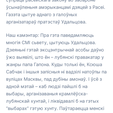
ўсынаўленьня амэрыканцамі дзяцей з Расеі.
Газэта цытуе аднаго з галоўных
арганізатараў пратэстаў Удальцова.
Наш камэнтар: Пра гэта паведамляюць
многія СМІ сьвету, цытуюць Удальцова.
Дзеяньні гэтай эксцэнтрычнай асобы даўно
ўжо выявілі, што ён – лубянскі правакатар у
жанры папа Гапона. Куды толькі ён, Ксюша
Сабчак і іншыя запісныя ні вадзілі натоўпы па
вуліцах Масквы, пад дубіны амонаў. І ўсё з
адной мэтай – каб людзі пайшлі б на
выбары, арганізаваныя крамлёўска-
лубянскай хунтай, і ліквідавалі б на гэтых
“выбарах” гэтую хунту. Паўтараецца менскі