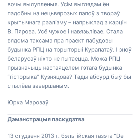
вочы вылупленыя. Усім выглядам ён
падобны на нецьвярозых папоў з твораў
крытычнага рэалізму – напрыклад з карцін
В. Пярова. Усё чужое і навязьлівае. Стала
вядома таксама пра праект пабудовы
будынка РПЦ на тэрыторыі Курапатаў. І зноў
беларусаў ніхто не пытаецца. Можа РПЦ
прызначыць настаяцелем гэтага будынка
“гісторыка” Кузняцова? Тады абсурд быў бы
стылёва завершаным.
Юрка Марозаў
Дэманстрацыя паскудзтва
13 студзеня 2013 г. бэльгійская газэта “De