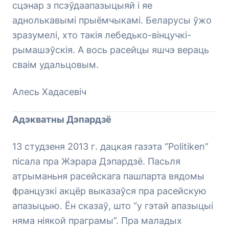
сцэнар з псэўдаапазыцыяй і яе
аднолькавымі прыёмчыкамі. Беларусы ўжо
зразумелі, хто такія лебедько-вінцучкі-
рымашэўскія. А вось расейцы яшчэ вераць
сваім удальцовым.
Алесь Хадасевіч
Адэкватны Дэпардзё
13 студзеня 2013 г. дацкая газэта “Politiken”
пісала пра Жэрара Дэпардзё. Пасьля
атрыманьня расейскага пашпарта вядомы
французкі акцёр выказаўся пра расейскую
апазыцыю. Ён сказаў, што “у гэтай апазыцыі
няма ніякой праграмы”. Пра маладых