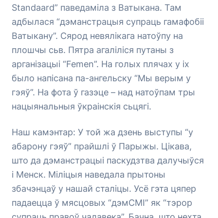
Standaard” паведаміла з Ватыкана. Там
адбылася “дэманстрацыя супраць гамафобіі
Ватыкану”. Сярод невялікага натоўпу на
плошчы сьв. Пятра агаліліся путаны з
арганізацыі “Femen”. На голых плячах у іх
было напісана па-ангельску “Мы верым у
гэяў”. На фота ў газэце – над натоўпам тры
нацыянальныя ўкраінскія сьцягі.
Наш камэнтар: У той жа дзень выступы “у
абарону гэяў” прайшлі ў Парыжы. Цікава,
што да дэманстрацыі паскудзтва далучыўся
і Менск. Міліцыя наведала прытоны
збачэнцаў у нашай сталіцы. Усё гэта цяпер
падаецца ў мясцовых “дэмСМІ” як “тэрор
супраць правоў чалавека”. Бачна, што нехта