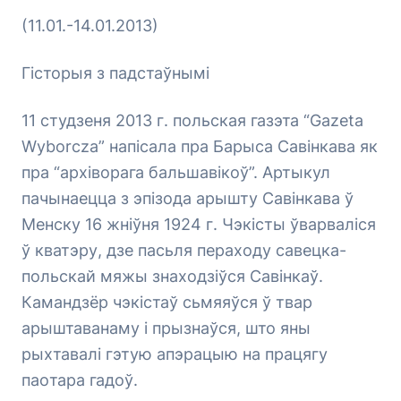
(11.01.-14.01.2013)
Гісторыя з падстаўнымі
11 студзеня 2013 г. польская газэта “Gazeta
Wyborcza” напісала пра Барыса Савінкава як
пра “архіворага бальшавікоў”. Артыкул
пачынаецца з эпізода арышту Савінкава ў
Менску 16 жніўня 1924 г. Чэкісты ўварваліся
ў кватэру, дзе пасьля пераходу савецка-
польскай мяжы знаходзіўся Савінкаў.
Камандзёр чэкістаў сьмяяўся ў твар
арыштаванаму і прызнаўся, што яны
рыхтавалі гэтую апэрацыю на працягу
паoтара гадоў.