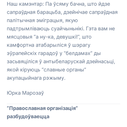
Наш камэнтар: Па ўсяму бачна, што йдзе
сапраўдная барацьба, дзейнічае сапраўдная
палітычная эміграцыя, якую
падтрымліваюць суайчыньнікі. Гэта вам не
мясцовыя “а ну-ка, девушкі!”, што
камфортна атабарыліся ў шэрагу
эўрапейскіх гарадоў у “белдамах” ды
засьвяціліся ў антыбеларускай дзейнасьці,
якой кіруюць “славные органы”
акупацыйнага рэжыму.
Юрка Марозаў
“Православная організація”
разбудоўваецца