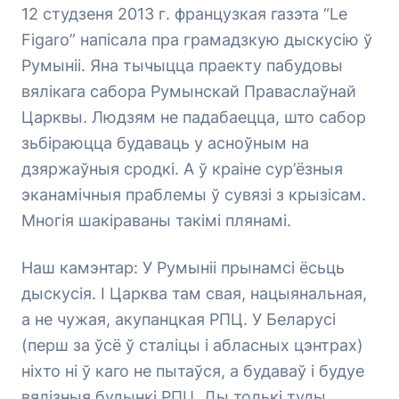
12 студзеня 2013 г. французкая газэта “Le
Figaro” напісала пра грамадзкую дыскусію ў
Румыніі. Яна тычыцца праекту пабудовы
вялікага сабора Румынскай Праваслаўнай
Царквы. Людзям не падабаецца, што сабор
зьбіраюцца будаваць у асноўным на
дзяржаўныя сродкі. А ў краіне сур’ёзныя
эканамічныя праблемы ў сувязі з крызісам.
Многія шакіраваны такімі плянамі.
Наш камэнтар: У Румыніі прынамсі ёсьць
дыскусія. І Царква там свая, нацыянальная,
а не чужая, акупанцкая РПЦ. У Беларусі
(перш за ўсё ў сталіцы і абласных цэнтрах)
ніхто ні ў каго не пытаўся, а будаваў і будуе
вялізныя будынкі РПЦ. Ды толькі туды