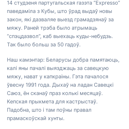
14 студзеня партугальская газэта “Expresso”
паведаміла з Кубы, што ўрад выдаў новы
закон, які дазваляе выезд грамадзянаў за
мяжу. Раней трэба было атрымаць
“спэцдазвол”, каб выехаць куды-небудзь.
Так было больш за 50 гадоў.
Наш камэнтар: Беларусы добра памятаюць,
калі яны пачалі выязджаць за савецкую
мяжу, нават у капкраіны. Гэта пачалося
ўвесну 1991 года. Дыхаў на ладан Савецкі
Саюз, ён сканаў праз колькі месяцаў.
Кепская прыкмета для кастрыстаў.
Падобна, што і там поўны правал
прамаскоўскай хунты.