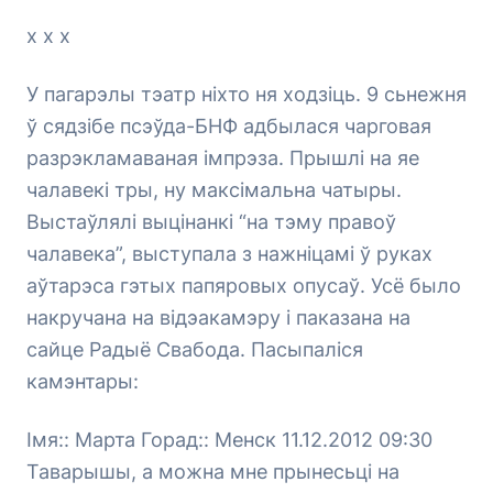
х х х
У пагарэлы тэатр ніхто ня ходзіць. 9 сьнежня
ў сядзібе псэўда-БНФ адбылася чарговая
разрэкламаваная імпрэза. Прышлі на яе
чалавекі тры, ну максімальна чатыры.
Выстаўлялі выцінанкі “на тэму правоў
чалавека”, выступала з нажніцамі ў руках
аўтарэса гэтых папяровых опусаў. Усё было
накручана на відэакамэру і паказана на
сайце Радыё Свабода. Пасыпаліся
камэнтары:
Імя:: Марта Горад:: Менск 11.12.2012 09:30
Таварышы, а можна мне прынесьці на