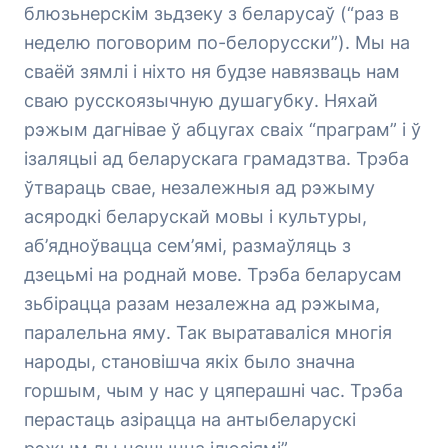
блюзьнерскім зьдзеку з беларусаў (“раз в
неделю поговорим по-белорусски”). Мы на
сваёй зямлі і ніхто ня будзе навязваць нам
сваю русскоязычную душагубку. Няхай
рэжым дагнівае ў абцугах сваіх “праграм” і ў
ізаляцыі ад беларускага грамадзтва. Трэба
ўтвараць свае, незалежныя ад рэжыму
асяродкі беларускай мовы і культуры,
аб’ядноўвацца сем’ямі, размаўляць з
дзецьмі на роднай мове. Трэба беларусам
зьбірацца разам незалежна ад рэжыма,
паралельна яму. Так выратаваліся многія
народы, становішча якіх было значна
горшым, чым у нас у цяперашні час. Трэба
перастаць азірацца на антыбеларускі