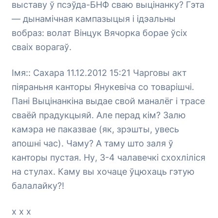
выставу ў псэўда-БНФ сваю выцінанку? Гэта
— дынамічная кампазыцыя і ідэальны
вобраз: волат Вінцук Вячорка борае ўсіх
сваіх ворагаў.
Імя:: Сахара 11.12.2012 15:21 Чарговы акт
піяраньня канторы Янукевіча со товарішчі.
Пані Выцінанкіна выдае свой маналёг і трасе
сваёй прадукцыяй. Але перад кім? Залю
камэра не паказвае (як, зрэшты, увесь
апошні час). Чаму? А таму што заля ў
канторы пустая. Ну, 3-4 чалавечкі схохліліся
на стулах. Каму вы хочаце ўцюхаць гэтую
балалайку?!
х х х