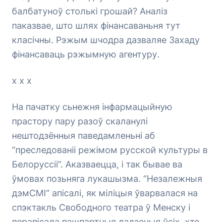
балбатуноў столькі грошай? Аналіз
паказвае, што шлях фінансаваньня тут
класічны. Рэжым шчодра дазваляе Захаду
фінансаваць рэжымную агентуру.
х х х
На пачатку сьнежня інфармацыйную
прастору пару разоў скаланулі
нештодзённыя паведамленьні аб
“преследованіі режімом русской культуры в
Белоруссіі”. Аказваецца, і так бывае ва
ўмовах позьняга лукашызма. “Незалежныя
дэмСМІ” апісалі, як міліцыя ўварвалася на
спэктакль Свободного театра ў Менску і
перапісала пашпартныя дадзеныя ўсіх, хто