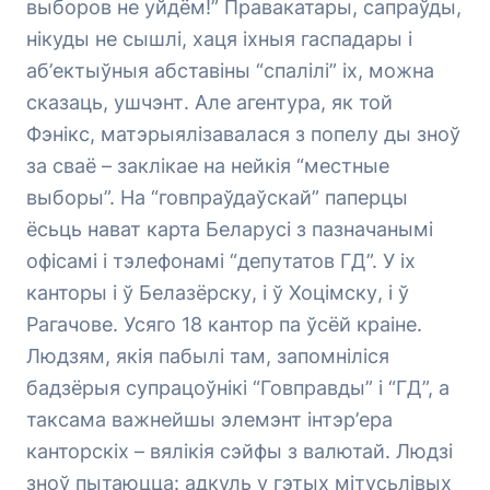
выборов не уйдём!” Правакатары, сапраўды,
нікуды не сышлі, хаця іхныя гаспадары і
аб’ектыўныя абставіны “спалілі” іх, можна
сказаць, ушчэнт. Але агентура, як той
Фэнікс, матэрыялізавалася з попелу ды зноў
за сваё – заклікае на нейкія “местные
выборы”. На “говпраўдаўскай” паперцы
ёсьць нават карта Беларусі з пазначанымі
офісамі і тэлефонамі “депутатов ГД”. У іх
канторы і ў Белазёрску, і ў Хоцімску, і ў
Рагачове. Усяго 18 кантор па ўсёй краіне.
Людзям, якія пабылі там, запомніліся
бадзёрыя супрацоўнікі “Говправды” і “ГД”, а
таксама важнейшы элемэнт інтэр’ера
канторскіх – вялікія сэйфы з валютай. Людзі
зноў пытаюцца: адкуль у гэтых мітусьлівых