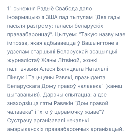
11 cьнежня Радыё Свабода дало
інфармацыю з ЗША пад тытулам “Два гады
пасьля разгрому: галасы беларускіх
праваабаронцаў”. Цытуем: “Такую назву мае
імпрэза, якая адбываецца ў Вашынгтоне з
удзелам старшыні Беларускай асацыяцыі
журналістаў Жаны Літвіной, жонкі
палітвязьня Алеся Бяляцкага Натальлі
Пінчук і Тацьцяны Равякі, прэзыдэнта
Беларускага Дому правоў чалавека” (канец
цытаваньня). Дарэчы спытацца: а дзе
знаходзіцца гэты Равякін “Дом правой
чалавека” і “хто ў церамочку жыве”?
Сустрэчу арганізавалі некалькі
амэрыканскіх праваабарончых арганізацый.