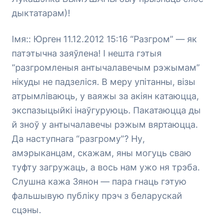
дыктатарам)!
Імя:: Юрген 11.12.2012 15:16 “Разгром” — як
патэтычна заяўлена! І нешта гэтыя
“разгромленыя антычалавечым рэжымам”
нікуды не падзеліся. В меру упітанны, візы
атрымліваюць, у ваяжы за акіян катаюцца,
экспазыцыйкі інаўгуруюць. Пакатаюцца ды
й зноў у антычалавечы рэжым вяртаюцца.
Да наступнага “разгрому”? Ну,
амэрыканцам, скажам, яны могуць сваю
туфту загружаць, а вось нам ужо ня трэба.
Слушна кажа Зянон — пара гнаць гэтую
фальшывую публіку прэч з беларускай
сцэны.