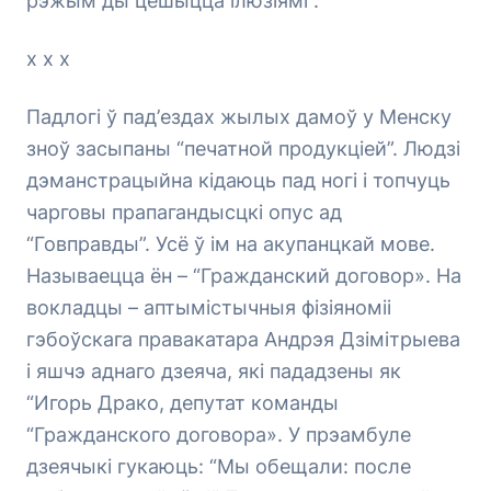
рэжым ды цешыцца ілюзіямі”.
х х х
Падлогі ў пад’ездах жылых дамоў у Менску
зноў засыпаны “печатной продукціей”. Людзі
дэманстрацыйна кідаюць пад ногі і топчуць
чарговы прапагандысцкі опус ад
“Говправды”. Усё ў ім на акупанцкай мове.
Называецца ён – “Гражданский договор». На
вокладцы – аптымістычныя фізіяноміі
гэбоўскага правакатара Андрэя Дзімітрыева
і яшчэ аднаго дзеяча, які пададзены як
“Игорь Драко, депутат команды
“Гражданского договора». У прэамбуле
дзеячыкі гукаюць: “Мы обещали: после