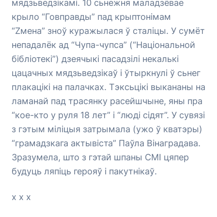
мядзьведзікамі. 10 сьнежня маладзёвае
крыло “Говправды” пад крыптонімам
“Zмена” зноў куражылася ў сталіцы. У сумёт
непадалёк ад “Чупа-чупса” (“Національной
бібліотекі”) дзеячыкі пасадзілі некалькі
цацачных мядзьведзікаў і ўтыркнулі ў сьнег
плакацікі на палачках. Тэксьцікі выкананы на
ламанай пад трасянку расейшчыне, яны пра
“кое-кто у руля 18 лет” і “люді сідят”. У сувязі
з гэтым міліцыя затрымала (ужо ў кватэры)
“грамадзкага актывіста” Паўла Вінаградава.
Зразумела, што з гэтай шпаны СМІ цяпер
будуць ляпіць герояў і пакутнікаў.
х х х