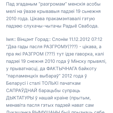
Пад згаданым “разгромам” менскія асобы
мелі на ўвазе крывавыя падзеі 19 сьнежня
2010 года. Цікава пракамэнтавалі гэтую
падзею слухачы-чытачы Радыё Свабода.
Імя:: Вінцэнт Горад:: Слонім 11.12.2012 07:12
“Два гады пасля РАЗГРОМУ(???) - цікава, а
пра які РАЗГРОМ (???) тут ідзе гаворка, калі
падзеі 19 снежня 2010 года ў Мінску прывялі,
у прыватнасці, да ФАКТЫЧНАГА байкоту
“парламенцкіх выбараў” 2012 года ў
Беларусі і сталі ТОЛЬКІ пачаткам
САПРАЎДНАЙ барацьбы супраць
ДЫКТАТУРЫ ў нашай краіне (прытым,
менавіта пасля гэтых падзей нават сам
Лукашэнка ВЫМУШАНЫ быў прызнаць сябе