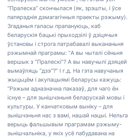
“Пралеска” скончылася (як, зрэшты, і ўсе
папярэднія дэмагагічныя праекты рэжыму).
Згаданыя галасы прапануюць, каб
беларускія бацькі прыходзілі ў дзіцячыя
ўстановы і строга патрабавалі выкананьня
рэжымнай праграмы: “А вы чыталі сёньня
вершык з “Пралескі”? А вы навучылі дзяцей
вымаўляць “дзэ”?” І г.д. На гэта навучаныя
жыцьцём і акупацыямі беларусы кажуць:
“Рэжым адназначна паказаў, для чаго ён
існуе – для зьнішчэньня беларускай мовы і
культуры. У канчатковым выніку – для
зьнішчэньня нас з вамі, нашай нацыі. Нельга
верыць фальшывым праграмам рэжыму-
зьнішчальніка, у якіх усё пабудавана на