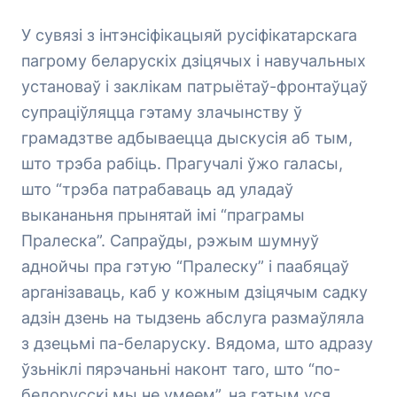
У сувязі з інтэнсіфікацыяй русіфікатарскага
пагрому беларускіх дзіцячых і навучальных
установаў і заклікам патрыётаў-фронтаўцаў
супраціўляцца гэтаму злачынству ў
грамадзтве адбываецца дыскусія аб тым,
што трэба рабіць. Прагучалі ўжо галасы,
што “трэба патрабаваць ад уладаў
выкананьня прынятай імі “праграмы
Пралеска”. Сапраўды, рэжым шумнуў
аднойчы пра гэтую “Пралеску” і паабяцаў
арганізаваць, каб у кожным дзіцячым садку
адзін дзень на тыдзень абслуга размаўляла
з дзецьмі па-беларуску. Вядома, што адразу
ўзьніклі пярэчаньні наконт таго, што “по-
белорусскі мы не умеем”, на гэтым уся