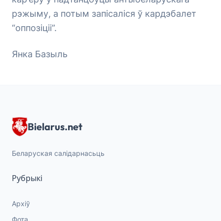
рэжыму, а потым запісаліся ў кардэбалет
“оппозіціі”.
Янка Базыль
Bielarus.net
Беларуская салідарнасьць
Рубрыкі
Архіў
Фота