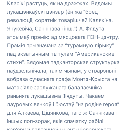
Класікі растуць, як на дражжах. Вядомы
лукашэнкаўскі цэнзар (ён жа “боец
революціі, соратнік товарішчей Калякіна,
Янукевіча, Саннікава і інш.”) А. Фядута
атрымаў прэмію ад мясцовага ПЭН-цэнтру.
Прэмія прызначана за “турэмную лірыку”
пад экзатычным тытулам “Американские
стихи”. Вядомая падканторская структурка
паўдзельнічала, такім чынам, у стварэньні
вобраза сучаснага графа Монтэ-Крыста на
матэр’яле заслужанага балалаечніка
раньняга лукашызма Фядуты. Чакаем
лаўровых вянкоў і бюстаў “на родіне героя”
для Алкаева, Ціцянкова, таго ж Саннікава і
іншых поп-зорак, якія спачатку рабілі
кар’еру ў падтанцоўцы антыбеларускага