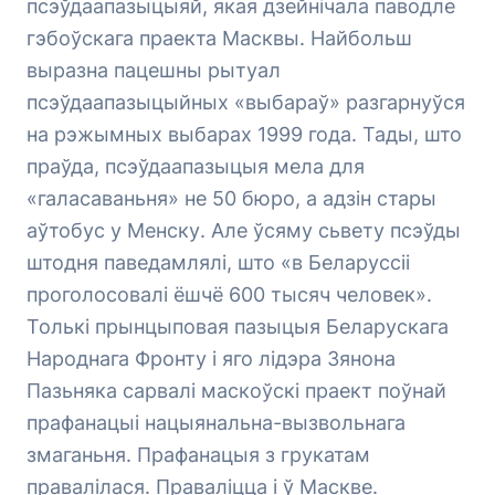
псэўдаапазыцыяй, якая дзейнічала паводле
гэбоўскага праекта Масквы. Найбольш
выразна пацешны рытуал
псэўдаапазыцыйных «выбараў» разгарнуўся
на рэжымных выбарах 1999 года. Тады, што
праўда, псэўдаапазыцыя мела для
«галасаваньня» не 50 бюро, а адзін стары
аўтобус у Менску. Але ўсяму сьвету псэўды
штодня паведамлялі, што «в Беларуссіі
проголосовалі ёшчё 600 тысяч человек».
Толькі прынцыповая пазыцыя Беларускага
Народнага Фронту і яго лідэра Зянона
Пазьняка сарвалі маскоўскі праект поўнай
прафанацыі нацыянальна-вызвольнага
змаганьня. Прафанацыя з грукатам
правалілася. Праваліцца і ў Маскве.