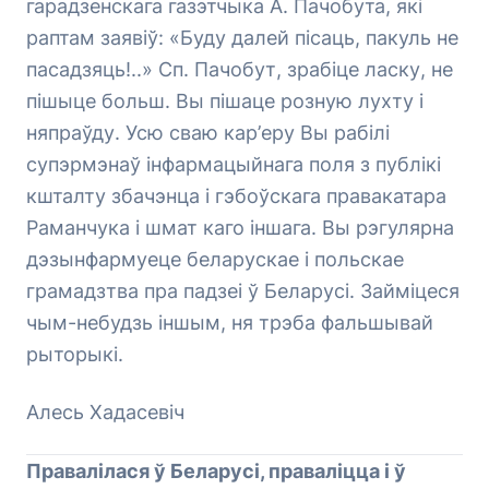
гарадзенскага газэтчыка А. Пачобута, які
раптам заявіў: «Буду далей пісаць, пакуль не
пасадзяць!..» Сп. Пачобут, зрабіце ласку, не
пішыце больш. Вы пішаце розную лухту і
няпраўду. Усю сваю кар’еру Вы рабілі
супэрмэнаў інфармацыйнага поля з публікі
кшталту збачэнца і гэбоўскага правакатара
Раманчука і шмат каго іншага. Вы рэгулярна
дэзынфармуеце беларускае і польскае
грамадзтва пра падзеі ў Беларусі. Займіцеся
чым-небудзь іншым, ня трэба фальшывай
рыторыкі.
Алесь Хадасевіч
Правалілася ў Беларусі, праваліцца і ў