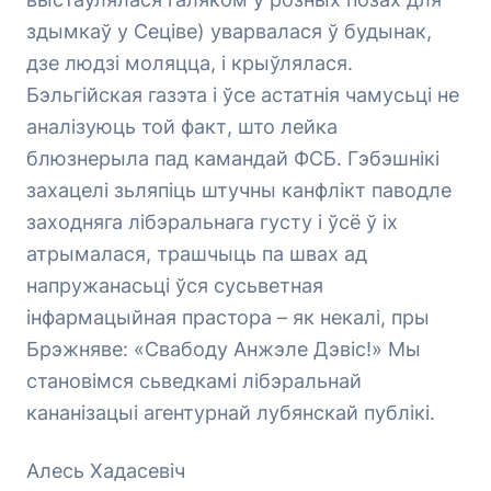
здымкаў у Сеціве) уварвалася ў будынак,
дзе людзі моляцца, і крыўлялася.
Бэльгійская газэта і ўсе астатнія чамусьці не
аналізуюць той факт, што лейка
блюзнерыла пад камандай ФСБ. Гэбэшнікі
захацелі зьляпіць штучны канфлікт паводле
заходняга лібэральнага густу і ўсё ў іх
атрымалася, трашчыць па швах ад
напружанасьці ўся сусьветная
інфармацыйная прастора – як некалі, пры
Брэжняве: «Свабоду Анжэле Дэвіс!» Мы
становімся сьведкамі лібэральнай
кананізацыі агентурнай лубянскай публікі.
Алесь Хадасевіч