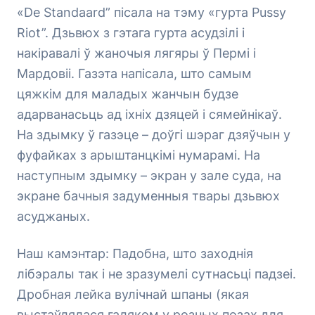
«De Standaard” пісала на тэму «гурта Pussy
Riot”. Дзьвюх з гэтага гурта асудзілі і
накіравалі ў жаночыя лягяры ў Пермі і
Мардовіі. Газэта напісала, што самым
цяжкім для маладых жанчын будзе
адарванасьць ад іхніх дзяцей і сямейнікаў.
На здымку ў газэце – доўгі шэраг дзяўчын у
фуфайках з арыштанцкімі нумарамі. На
наступным здымку – экран у зале суда, на
экране бачныя задуменныя твары дзьвюх
асуджаных.
Наш камэнтар: Падобна, што заходнія
лібэралы так і не зразумелі сутнасьці падзеі.
Дробная лейка вулічнай шпаны (якая
выстаўлялася галяком у розных позах для