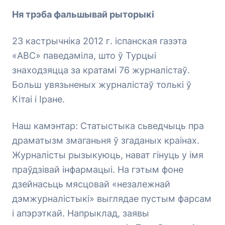
Ня трэба фальшывай рыторыкі
23 кастрычніка 2012 г. іспанская газэта
«АВС» паведаміла, што ў Турцыі
знаходзяцца за кратамі 76 журналістаў.
Больш увязьненых журналістаў толькі ў
Кітаі і Іране.
Наш камэнтар: Статыстыка сьведчыць пра
драматызм змаганьня ў згаданых краінах.
Журналісты рызыкуюць, нават гінуць у імя
праўдзівай інфармацыі. На гэтым фоне
дзейнасьць мясцовай «незалежнай
дэмжурналістыкі» выглядае пустым фарсам
і апэрэткай. Напрыклад, заявы