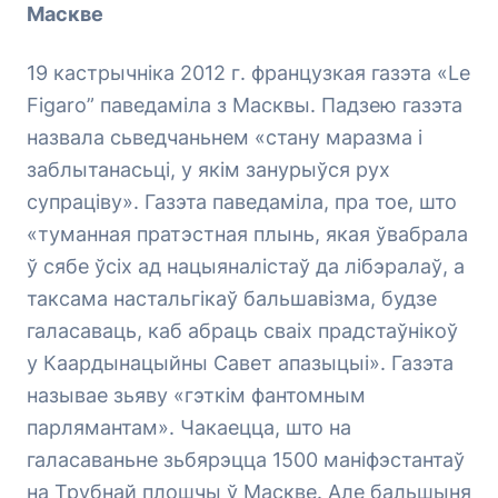
Маскве
19 кастрычніка 2012 г. французкая газэта «Le
Figaro” паведаміла з Масквы. Падзею газэта
назвала сьведчаньнем «стану маразма і
заблытанасьці, у якім занурыўся рух
супраціву». Газэта паведаміла, пра тое, што
«туманная пратэстная плынь, якая ўвабрала
ў сябе ўсіх ад нацыяналістаў да лібэралаў, а
таксама настальгікаў бальшавізма, будзе
галасаваць, каб абраць сваіх прадстаўнікоў
у Каардынацыйны Савет апазыцыі». Газэта
называе зьяву «гэткім фантомным
парлямантам». Чакаецца, што на
галасаваньне зьбярэцца 1500 маніфэстантаў
на Трубнай плошчы ў Маскве. Але бальшыня