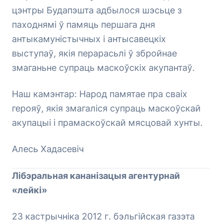
цэнтры Будапэшта адбылося шэсьце з
паходнямі ў памяць першага дня
антыкамуністычных і антысавецкіх
выступаў, якія перарасьлі ў збройнае
змаганьне супраць маскоўскіх акупантаў.
Наш камэнтар: Народ памятае пра сваіх
герояў, якія змагаліся супраць маскоўскай
акупацыі і прамаскоўскай мясцовай хунты.
Алесь Хадасевіч
Лібэральная кананізацыя агентурнай
«лейкі»
23 кастрычніка 2012 г. бэльгійская газэта