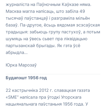
журналіста на Паўночным Каўказе няма.
Масква магла напісаць, што забіла 49
тысячаў паўстанцаў і разграміла мільён
базаў. Па-другое, ёсьць вядомая эсэсаўская
традыцыя: забьюць групу пастухоў, а потым
шумяць на ўвесь сьвет пра ліквідацыю
партызанскай брыгады. Як гэта ўсё
абрыдла…
Юрка Марозаў
Будапэшт 1956 год
22 кастрычніка 2012 г. славацкая газэта
«SME” напісала пра ўгодкі Угорскага
нацыянальнага паўстаньня 1956 года. У