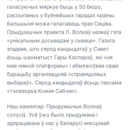
галасуючых мяркуе быць у 50 бюро,
рассыпаных у буйнейшых гарадах краіны.
Бальшыня можа галасаваць праз Сеціва.
Прыдумшчык праекта Л. Волкаў назваў гэта
«унікальным досьведам у сьвеце». Газэта
згадвае, што сярод кандыдатаў у Савет
ёсьць шахматыст Гары Каспараў, які «ня
мае ніякой платформы» і абмяжоўвае сваю
барацьбу арганізацыяй «справядлівых
выбараў». Сярод кандыдатаў ёсьць таксама
«тэлезорка Ксенія Сабчак».
Наш камэнтар: Прыдумшчык Волкаў
схлусіў. Усё ўжо было прыдумана і
адпрацавана ў нас у Беларусі мясцовай