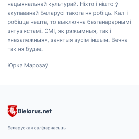
нацыянальнай культурай. Ніхто і нішто ў
акупаванай Беларусі такога ня робіць. Калі і
робіцца нешта, то выключна безганарарнымі
энтузіястамі. СМІ, як рэжымныя, так і
«незалежныя», занятыя зусім іншым. Вечна
так ня будзе.
Юрка Марозаў
Bielarus.net
Беларуская салідарнасьць