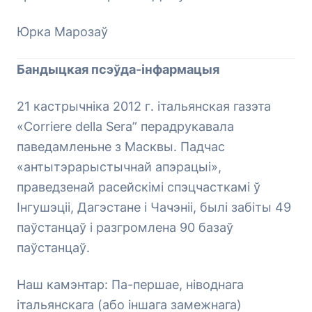
Юрка Марозаў
Бандыцкая псэўда-інфармацыя
21 кастрычніка 2012 г. італьянская газэта
«Corriere della Sera” перадрукавала
паведамленьне з Масквы. Падчас
«антытэрарыстычнай апэрацыі»,
праведзенай расейскімі спэцчасткамі ў
Інгушэціі, Дагэстане і Чачэніі, былі забіты 49
паўстанцаў і разгромлена 90 базаў
паўстанцаў.
Наш камэнтар: Па-першае, ніводнага
італьянскага (або іншага замежнага)