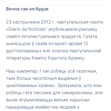
Вечна так ня будзе
23 кастрычніка 2012 г. партугальская газэта
«Diario de Noticias” апублікавала рэкламу
свайго інтэлектуальнага прадукта. Газэта
зьмясьціла ў сваім інтэрнэт-архіве 12
дыгіталізаваных кніг класіка партугальскай
літаратуры Камілу Каштэлу Бранку.
Наш камэнтар: І так робяць усе газэтныя,
тым больш часопісныя выданьні ў
цывілізаваных краінах. Зразумела, што яны
робяць гэта таксама для самарэкламы, але
вынік атрымліваецца вельмі карысны:
пашыраецца знаёмства людзей з