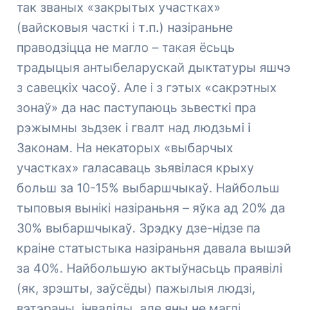
так званых «закрытых участках»
(вайсковыя часткі і т.п.) назіраньне
праводзіцца не магло – такая ёсьць
традыцыя антыбеларускай дыктатуры яшчэ
з савецкіх часоў. Але і з гэтых «сакрэтных
зонаў» да нас паступаюць зьвесткі пра
рэжымны зьдзек і гвалт над людзьмі і
Законам. На некаторых «выбарчых
участках» галасаваць зьявілася крыху
больш за 10-15% выбаршчыкаў. Найбольш
тыповыя вынікі назіраньня – яўка ад 20% да
30% выбаршчыкаў. Зрэдку дзе-нідзе па
краіне статыстыка назіраньня давала вышэй
за 40%. Найбольшую актыўнасьць праявілі
(як, зрэшты, заўсёды) пажылыя людзі,
вэтэраны, інваліды, але яны не маглі