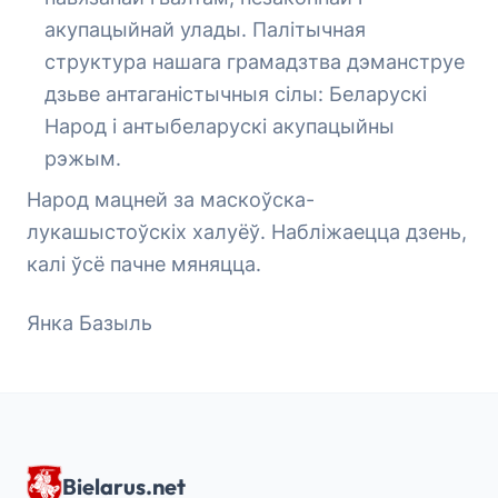
акупацыйнай улады. Палітычная
структура нашага грамадзтва дэманструе
дзьве антаганістычныя сілы: Беларускі
Народ і антыбеларускі акупацыйны
рэжым.
Народ мацней за маскоўска-
лукашыстоўскіх халуёў. Набліжаецца дзень,
калі ўсё пачне мяняцца.
Янка Базыль
Bielarus.net