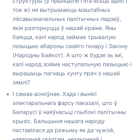
структуры (у прынцыпе гэта ёсьць адно і
тое ж) ня вытрымаюць маштабных
лёсавызначальных палітычных падзеў,
якія разгорнуцца ў нашай краіне. Яны
баяцца, калі народ займае трывалую
пазыцыю абароны свайго гонару і Закону
(Народны Байкот). А што ж будзе зь імі,
калі народ зойме наступальную пазыцыю і
вырашыць пагнаць хунту прэч з нашай
зямлі?
І самае асноўнае. Хада і вынікі
электаральнага фарсу паказалі, што ў
Беларусі ў наяўнасьці глыбокі палітычны
крызіс. Бальшыня нашага народу
паставілася да рэжыму як да чужой,
навязанай гвалтам, незаконнай і