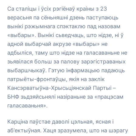
Cа сталіцы і ўсіх рэгіёнаў краіны з 23
верасьня па сёньняшні дзень паступаюць
вынікі рэжымнага спэктаклю пад назовам
«выбары». Вынікі сьведчаць, што нідзе, ні ў
адной выбарчай акрузе «выбары» не
адбыліся, таму што нідзе на галасаваньне не
зьявілася больш за палову зарэгістраваных
выбаршчыкаў. Гэтую інфармацыю падаюць
патрыёты-фронтаўцы, якія на заклік
Кансэрватыўна-Хрысьціянскай Партыі –
БНФ зьдзяйсьнялі назіраньне за «працэсам
галасаваньня».
Карціна паўстае даволі цэльная, ясная і
аб’ектыўная. Хаця зразумела, што на шэрагу