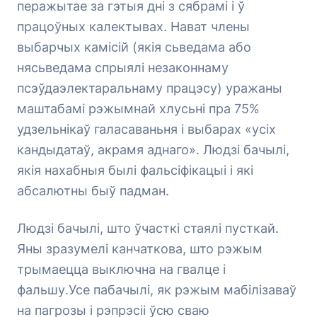
перажытае за гэтыя дні з сябрамі і ў
працоўных калектывах. Нават члены
выбарчых камісій (якія сьведама або
нясьведама спрыялі незаконнаму
псэўдаэлектаральнаму працэсу) уражаны
маштабамі рэжымнай хлусьні пра 75%
удзельнікаў галасаваньня і выбарах «усіх
кандыдатаў, акрамя аднаго». Людзі бачылі,
якія нахабныя былі фальсіфікацыі і які
абсалютны быў падман.
Людзі бачылі, што ўчасткі стаялі пусткай.
Яны зразумелі канчаткова, што рэжым
трымаецца выключна на гвалце і
фальшу.Усе пабачылі, як рэжым мабілізаваў
на пагрозы і рэпрэсіі ўсю сваю