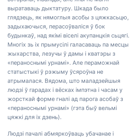
выратаваць дыктатуру. Шкада было
глядзець, як нямоглыя асобы з цяжкасьцю,
задыхаючыся, перасоўваліся ў бок
будынкаў, над якімі віселі акупанцкія сьцягі.
Многіх зь іх прымусілі галасаваць па месцы
жыхарства, лезучы ў дамы і кватэры з
«пераноснымі урнамі». Але пераможнай
статыстыкі ў рэжыму ўсяроўна не
атрымалася. Вядома, што маладзейшыя
людзі ў гарадах і вёсках імпэтна і часам у
жорсткай форме гналі ад парога асобаў з
«пераноснымі урнамі» (гэта быў вельмі
цяжкі для іх дзень).
Людзі пачалі абмяркоўваць убачанае і