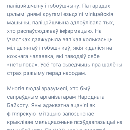
паліцэйшчыну і гэбоўшчыну. Па гарадах
цэлымі днямі кругамі езьдзілі міліцэйскія
машыны, паліцэйшчына адлоўлівала тых,
хто распаўсюджваў інфармацыю. На
ўчастках дзяжурыла вялікая колькасьць
міліцыянтаў і гэбэшнікаў, якія кідаліся на
кожнага чалавека, які паводзіў сябе
«нетыпова». Усё гэта сьведчыць пра шалёны
страх рэжыму перад народам.
Многія людзі зразумелі, хто быў
сапраўдным арганізатарам Народнага
Байкоту. Яны адэкватна ацанілі як
фіглярскую імітацыю запозьненае і
крыклівае мельцяшэньне псэўдаапазыцыі на