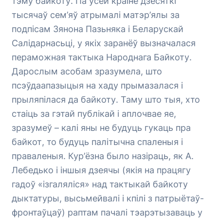
тэму байкоту. Па ўсёй краіне дзесяткі
тысячаў сем’яў атрымалі матэр’ялы за
подпісам Зянона Пазьняка і Беларускай
Салідарнасьці, у якіх заранёў вызначалася
пераможная тактыка Народнага Байкоту.
Дарослым асобам зразумела, што
псэўдаапазыцыя на хаду прымазалася і
прыляпілася да байкоту. Таму што тыя, хто
стаіць за гэтай публікай і аплочвае яе,
зразумеў – калі яны не будуць гукаць пра
байкот, то будуць палітычна спаленыя і
праваленыя. Кур’ёзна было назіраць, як А.
Лебедько і іншыя дзеячы (якія на працягу
гадоў «ізгаляліся» над тактыкай байкоту
дыктатуры, высьмейвалі і кпілі з патрыётаў-
фронтаўцаў) раптам пачалі тэарэтызаваць у