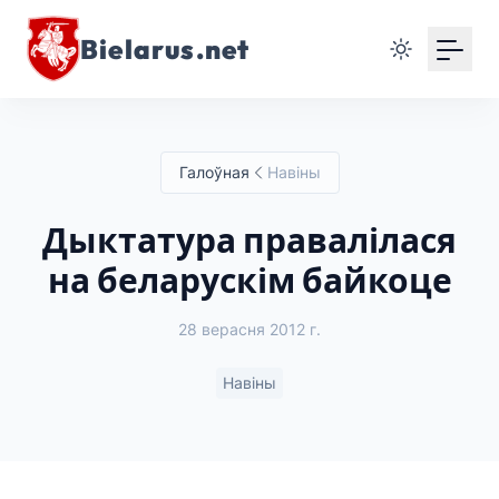
Bielarus.net
Галоўная
Навіны
Дыктатура правалілася
на беларускім байкоце
28 верасня 2012 г.
Навіны