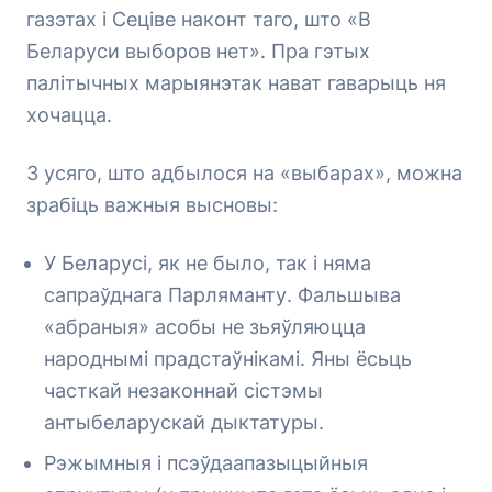
газэтах і Сеціве наконт таго, што «В
Беларуси выборов нет». Пра гэтых
палітычных марыянэтак нават гаварыць ня
хочацца.
З усяго, што адбылося на «выбарах», можна
зрабіць важныя высновы:
У Беларусі, як не было, так і няма
сапраўднага Парляманту. Фальшыва
«абраныя» асобы не зьяўляюцца
народнымі прадстаўнікамі. Яны ёсьць
часткай незаконнай сістэмы
антыбеларускай дыктатуры.
Рэжымныя і псэўдаапазыцыйныя