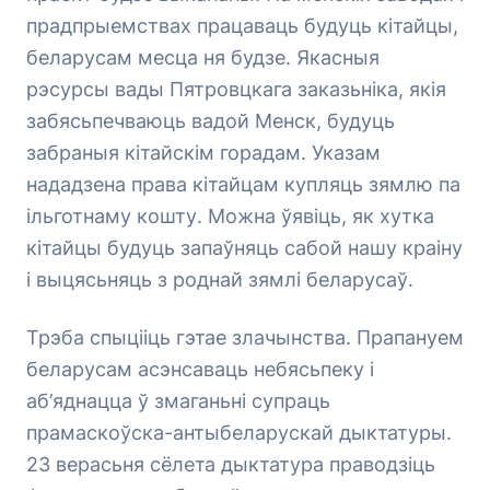
прадпрыемствах працаваць будуць кітайцы,
беларусам месца ня будзе. Якасныя
рэсурсы вады Пятровцкага заказьніка, якія
забясьпечваюць вадой Менск, будуць
забраныя кітайскім горадам. Указам
нададзена права кітайцам купляць зямлю па
ільготнаму кошту. Можна ўявіць, як хутка
кітайцы будуць запаўняць сабой нашу краіну
і выцясьняць з роднай зямлі беларусаў.
Трэба спыцііць гэтае злачынства. Прапануем
беларусам асэнсаваць небясьпеку і
аб’яднацца ў змаганьні супраць
прамаскоўска-антыбеларускай дыктатуры.
23 верасьня сёлета дыктатура праводзіць