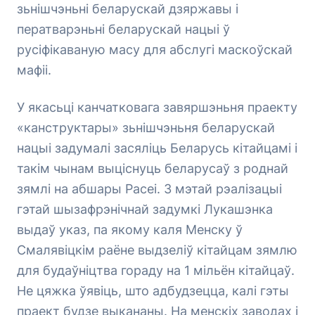
зьнішчэньні беларускай дзяржавы і
ператварэньні беларускай нацыі ў
русіфікаваную масу для абслугі маскоўскай
мафіі.
У якасьці канчатковага завяршэньня праекту
«канструктары» зьнішчэньня беларускай
нацыі задумалі засяліць Беларусь кітайцамі і
такім чынам выціснуць беларусаў з роднай
зямлі на абшары Расеі. З мэтай рэалізацыі
гэтай шызафрэнічнай задумкі Лукашэнка
выдаў указ, па якому каля Менску ў
Смалявіцкім раёне выдзеліў кітайцам зямлю
для будаўніцтва гораду на 1 мільён кітайцаў.
Не цяжка ўявіць, што адбудзецца, калі гэты
праект будзе выкананы. На менскіх заводах і