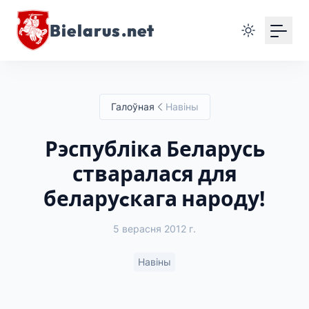
Bielarus.net
Галоўная
Навіны
Рэспубліка Беларусь
стваралася для
беларуcкага народу!
5 верасня 2012 г.
Навіны