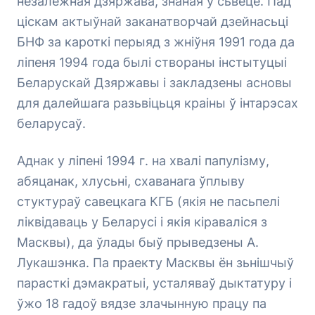
незалежная дзяржава, знаная ў сьвеце. Пад
ціскам актыўнай заканатворчай дзейнасьці
БНФ за кароткі перыяд з жніўня 1991 года да
ліпеня 1994 года былі створаны інстытуцыі
Беларускай Дзяржавы і закладзены асновы
для далейшага разьвіцьця краіны ў інтарэсах
беларусаў.
Аднак у ліпені 1994 г. на хвалі папулізму,
абяцанак, хлусьні, схаванага ўплыву
стуктураў савецкага КГБ (якія не пасьпелі
ліквідаваць у Беларусі і якія кіраваліся з
Масквы), да ўлады быў прыведзены А.
Лукашэнка. Па праекту Масквы ён зьнішчыў
парасткі дэмакратыі, усталяваў дыктатуру і
ўжо 18 гадоў вядзе злачынную працу па