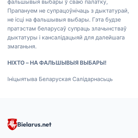
фальшывыя выбары ў сваю палатку,
Прапануем не супрацоўнічаць з дыктатурай,
не ісці на фальшывыя выбары. Гэта будзе
пратэстам беларусаў супраць злачынстваў
дыктатуры і кансалідацыяй для далейшага
змаганьня.
НІХТО – НА ФАЛЬШЫВЫЯ ВЫБАРЫ!
Ініцыятыва Беларуская Салідарнасьць
Bielarus.net