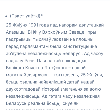
(Тэкст улёткі)*
25 Жніўня 1991 года пад напорам дэпутацкай
Апазыцыі БНФ у Вярхоўным Савеце і пры
падтрымцы тысячаў людзей на плошчы
перад парлямантам была канстытуцыйна
аб’яўлена незалежнасьць Беларусі. Ад часоў
падзелу Рэчы Паспалітай і ліквідацыі
Вялікага Княства Літоўскага – нашай
магутнай дзяржавы – гэты дзень, 25 Жніўня,
ёсьць рэальна найвялікшай датай нашай
двухсотгадовай гісторыі змаганьня за волю і
незалежнасьць. Ад гэтага часу незалежная
Беларусь рэальна ёсьць, існуе як