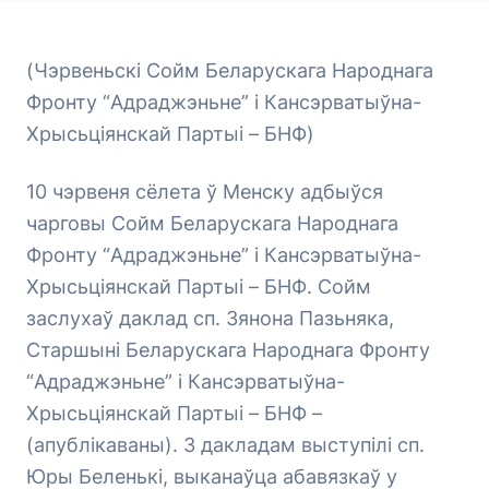
(Чэрвеньскі Сойм Беларускага Народнага
Фронту “Адраджэньне” і Кансэрватыўна-
Хрысьціянскай Партыі – БНФ)
10 чэрвеня сёлета ў Менску адбыўся
чарговы Сойм Беларускага Народнага
Фронту “Адраджэньне” і Кансэрватыўна-
Хрысьціянскай Партыі – БНФ. Сойм
заслухаў даклад сп. Зянона Пазьняка,
Старшыні Беларускага Народнага Фронту
“Адраджэньне” і Кансэрватыўна-
Хрысьціянскай Партыі – БНФ –
(апублікаваны). З дакладам выступілі сп.
Юры Беленькі, выканаўца абавязкаў у