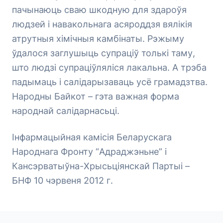
пачынаюць сваю шкодную для здароўя
людзей і навакольнага асяроддзя вялікія
атрутныя хімічныя камбінаты. Рэжыму
ўдалося заглушыць супраціў толькі таму,
што людзі супраціўляліся лакальна. А трэба
падымаць і салідарызаваць усё грамадзтва.
Народны Байкот – гэта важная форма
народнай салідарнасьці.
Інфармацыйная камісія Беларускага
Народнага Фронту “Адраджэньне” і
Кансэрватыўна-Хрысьціянскай Партыі –
БНФ 10 чэрвеня 2012 г.