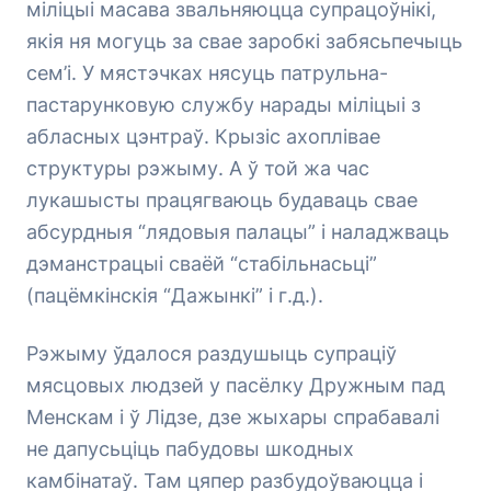
міліцыі масава звальняюцца супрацоўнікі,
якія ня могуць за свае заробкі забясьпечыць
сем’і. У мястэчках нясуць патрульна-
пастарунковую службу нарады міліцыі з
абласных цэнтраў. Крызіс ахоплівае
структуры рэжыму. А ў той жа час
лукашысты працягваюць будаваць свае
абсурдныя “лядовыя палацы” і наладжваць
дэманстрацыі сваёй “стабільнасьці”
(пацёмкінскія “Дажынкі” і г.д.).
Рэжыму ўдалося раздушыць супраціў
мясцовых людзей у пасёлку Дружным пад
Менскам і ў Лідзе, дзе жыхары спрабавалі
не дапусьціць пабудовы шкодных
камбінатаў. Там цяпер разбудоўваюцца і