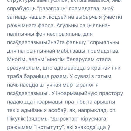
спрабуюць “разагрэць” грамадзтва, зноў
загнаць нашых людзей на выбарчыя ўчасткі
рэжымнага фарса. Агульны сацыяльна-
палітычны фон неспрыяльны для
псэўдаапазыцыйнайга фальшу і спрыяльны
для патрыятычнай мабілізацыі грамадзтва.
Многім, вельмі многім беларусам стала
зразумелым, што адбываецца з краінай і як
трэба бараніцца разам. У сувязі з гэтым
пачынаецца штучная мартыралогія
псэўдаапазыцыі. У інфармацыйную прастору
падаюцца інфармацыі пра нібыта арышты
такіх адыёзных асобаў, як, напрыклад, сп.
Пікулік (вядомы “дырэктар” кіруемага
рэжымам “інстытуту”, які знаходзіцца ў