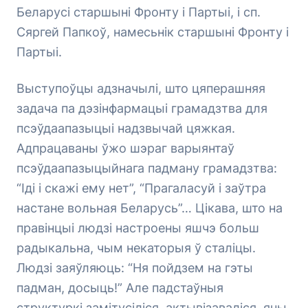
Беларусі старшыні Фронту і Партыі, і сп.
Сяргей Папкоў, намесьнік старшыні Фронту і
Партыі.
Выступоўцы адзначылі, што цяперашняя
задача па дэзінфармацыі грамадзтва для
псэўдаапазыцыі надзвычай цяжкая.
Адпрацаваны ўжо шэраг варыянтаў
псэўдаапазыцыйнага падману грамадзтва:
“Іді і скажі ему нет”, “Прагаласуй і заўтра
настане вольная Беларусь”… Цікава, што на
правінцыі людзі настроены яшчэ больш
радыкальна, чым некаторыя ў сталіцы.
Людзі заяўляюць: “Ня пойдзем на гэты
падман, досыць!” Але падстаўныя
структуркі замітусіліся, актывізаваліся, яны