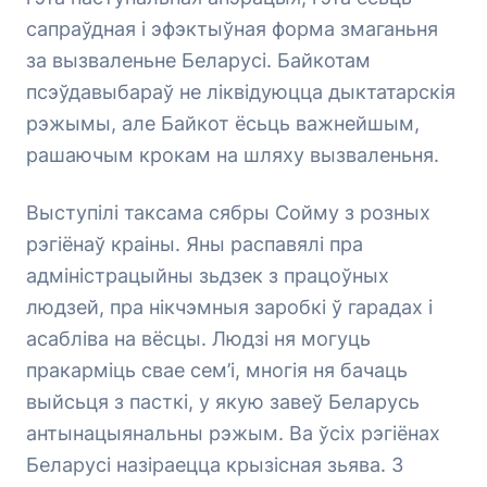
сапраўдная і эфэктыўная форма змаганьня
за вызваленьне Беларусі. Байкотам
псэўдавыбараў не ліквідуюцца дыктатарскія
рэжымы, але Байкот ёсьць важнейшым,
рашаючым крокам на шляху вызваленьня.
Выступілі таксама сябры Сойму з розных
рэгіёнаў краіны. Яны распавялі пра
адміністрацыйны зьдзек з працоўных
людзей, пра нікчэмныя заробкі ў гарадах і
асабліва на вёсцы. Людзі ня могуць
пракарміць свае сем’і, многія ня бачаць
выйсьця з пасткі, у якую завеў Беларусь
антынацыянальны рэжым. Ва ўсіх рэгіёнах
Беларусі назіраецца крызісная зьява. З