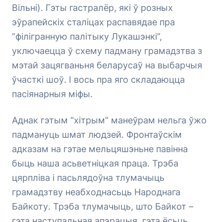
Вільні). Гэты гастралёр, які ў розных
эўрапейскіх сталіцах распавядае пра
“філігранную палітыку Лукашэнкі”,
уключаецца ў схему падману грамадзтва з
мэтай зацягваньня беларусаў на выбарчыя
ўчасткі шоў. І вось пра яго складаюцца
пасіянарныя міфы.
Аднак гэтым “хітрым” манеўрам нельга ўжо
падмануць шмат людзей. Фронтаўскім
адказам на гэтае мельцяшэньне павінна
быць наша асьветніцкая праца. Трэба
цярпліва і пасьлядоўна тлумачыць
грамадзтву неабходнасьць Народнага
Байкоту. Трэба тлумачыць, што Байкот –
гэта наступальная апэрацыя, гэта ёсьць